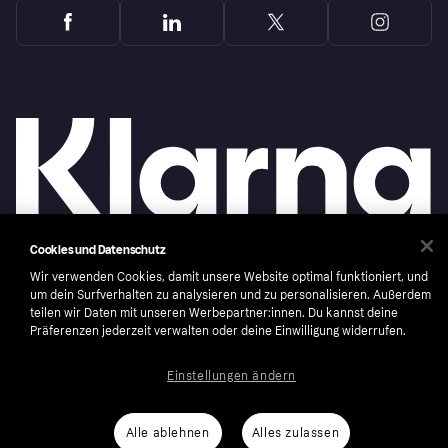
Cookies und Datenschutz
Wir verwenden Cookies, damit unsere Website optimal funktioniert, und
Copyright © 2005-2026 Klarna Bank AB (publ). Headquarters: Stockholm, Sweden. All
rights reserved. Klarna Bank AB (publ). Sveavägen 46, 111 34 Stockholm. Organization
um dein Surfverhalten zu analysieren und zu personalisieren. Außerdem
number: 556737-0431
teilen wir Daten mit unseren Werbepartner:innen. Du kannst deine
Präferenzen jederzeit verwalten oder deine Einwilligung widerrufen.
Nutzungsbedingungen
Cookies
Klarna.com
Einstellungen ändern
Alle ablehnen
Alles zulassen