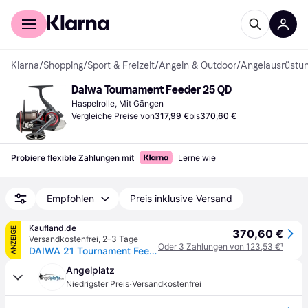
Für Shopper
Für Händler
Klarna
/
Shopping
/
Sport & Freizeit
/
Angeln & Outdoor
/
Angelausrüstu
Daiwa Tournament Feeder 25 QD
Haspelrolle, Mit Gängen
Vergleiche Preise von
317,99 €
bis
370,60 €
Probiere flexible Zahlungen mit
Lerne wie
Empfohlen
Preis inklusive Versand
Kaufland.de
ANZEIGE
370,60 €
Versandkostenfrei
,
2–3 Tage
Oder 3 Zahlungen von 123,53 €
¹
DAIWA 21 Tournament Feeder 25 QD, Beidhändig, Weitwurf Angelrolle, Frontbremse, 10924-025
Angelplatz
·
Niedrigster Preis
Versandkostenfrei