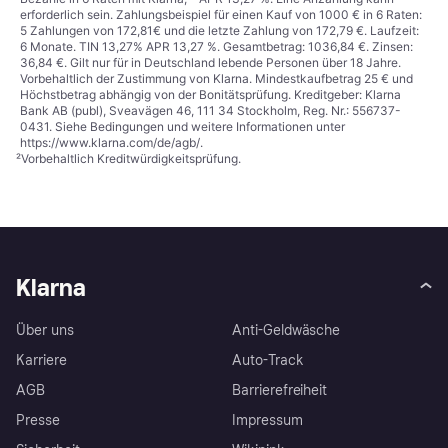
erforderlich sein. Zahlungsbeispiel für einen Kauf von 1000 € in 6 Raten:
5 Zahlungen von 172,81€ und die letzte Zahlung von 172,79 €. Laufzeit:
6 Monate. TIN 13,27% APR 13,27 %. Gesamtbetrag: 1036,84 €. Zinsen:
36,84 €. Gilt nur für in Deutschland lebende Personen über 18 Jahre.
Vorbehaltlich der Zustimmung von Klarna. Mindestkaufbetrag 25 € und
Höchstbetrag abhängig von der Bonitätsprüfung. Kreditgeber: Klarna
Bank AB (publ), Sveavägen 46, 111 34 Stockholm, Reg. Nr.: 556737-
0431. Siehe Bedingungen und weitere Informationen unter
https://www.klarna.com/de/agb/
.
²
Vorbehaltlich Kreditwürdigkeitsprüfung.
Klarna
Über uns
Anti-Geldwäsche
Karriere
Auto-Track
AGB
Barrierefreiheit
Presse
Impressum