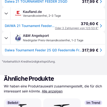
317,99 €
Daiwa 21 TOURNAMENT FEEDER 25QD
Kaufland.de
Versandkostenfrei
,
2–3 Tage
370,60 €
DAIWA 21 Tournament Feeder 25 QD, Beidhändig, Weitwurf Angelrolle, Frontbremse, 10924-025
Oder 3 Zahlungen von 123,53 €
¹
A&M Angelsport
·
Niedrigster Preis
Versandkostenfrei
,
1–2 Tage
317,99 €
Daiwa Tournament Feeder 25 QD Feederrolle Frontbremsrolle
¹
Vorbehaltlich Kreditwürdigkeitsprüfung.
Ähnliche Produkte
Wir haben eine Produktauswahl zusammengestellt, die für dich 
interessant sein könnte.
Alle anzeigen
Beliebt
Im Trend