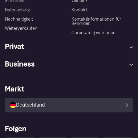
Sicherheit
Wikipink
Datenschutz
Kontakt
Nachhaltigkeit
Kontaktinformationen für
Behörden
Weiterverkaufen
Corporate governance
Privat
Hilfe
Beschwerden
Business
Einloggen
Sicher shoppen mit Klarna
Händlersupport
Entwicklerseite
Mit Klarna einkaufen
Festgeld
Händlerportal
Betriebsstatus
Markt
Klarna App
Datenschutzeinstellungen
Mit Klarna verkaufen
Plattformen und Partner
Shops entdecken
Dein Widerrufsrecht
Deutschland
Käuferschutzrichtlinie
Folgen