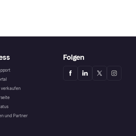
ess
Folgen
pport
rtal
a verkaufen
rseite
tatus
en und Partner