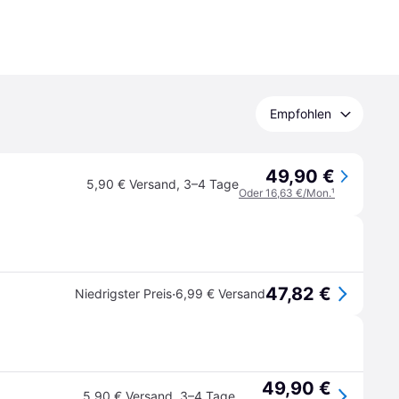
Empfohlen
49,90 €
5,90 € Versand
,
3–4 Tage
Oder 16,63 €/Mon.
¹
47,82 €
·
Niedrigster Preis
6,99 € Versand
49,90 €
5,90 € Versand
,
3–4 Tage