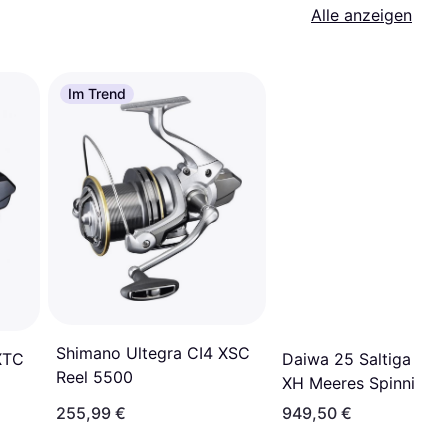
Alle anzeigen
Im Trend
Shimano Ultegra CI4 XSC
XTC
Daiwa 25 Saltiga 140
Reel 5500
XH Meeres Spinning
Angelrolle
255,99 €
949,50 €