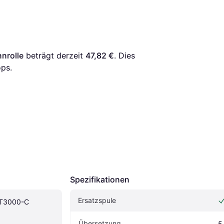
nrolle
 beträgt derzeit 
47,82 €
. Dies 
ps.
Spezifikationen
Ersatzspule
LT3000-C 
Übersetzung
5