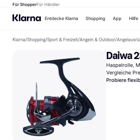
Für Shopper
Für Händler
Entdecke Klarna
Shopping
App
Hilfe
Klarna
/
Shopping
/
Sport & Freizeit
/
Angeln & Outdoor
/
Angelausrü
Zahlungsmethoden
Shops
Zahlungsmethoden
Kaufla
Daiwa 2
Sofort bezahlen
eBay
Bezahle in 3
Temu
Haspelrolle, 
Teilzahlungen
Samsu
Bezahle in bis zu 30
SHEIN
Vergleiche Pr
Tagen
Probiere flexi
Ratenzahlung
Alle Shops