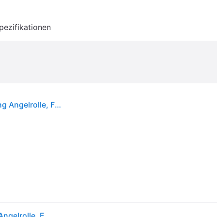
pezifikationen
DAIWA 23 NINJA LT, 3000-C, Beidhändig, Spinning Angelrolle, Frontbremse, 10005-300
DAIWA 23 NINJA LT, 3000-C, Beidhändig, Spinning Angelrolle, Frontbremse, 10005-300