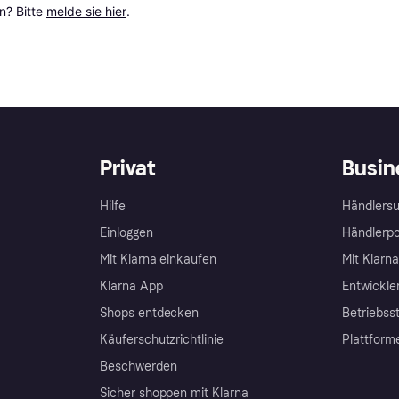
? Bitte 
melde sie hier
.
Privat
Busin
Hilfe
Händlersu
Einloggen
Händlerpo
Mit Klarna einkaufen
Mit Klarn
Klarna App
Entwickle
Shops entdecken
Betriebss
Käuferschutzrichtlinie
Plattform
Beschwerden
Sicher shoppen mit Klarna