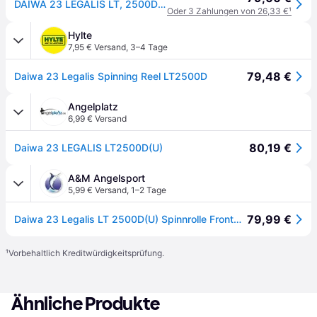
DAIWA 23 LEGALIS LT, 2500D(U), Beidhändig, Spinning Angelrolle, Frontbremse, 10435-250
Oder 3 Zahlungen von 26,33 €
¹
Hylte
7,95 € Versand
,
3–4 Tage
79,48 €
Daiwa 23 Legalis Spinning Reel LT2500D
Angelplatz
6,99 € Versand
80,19 €
Daiwa 23 LEGALIS LT2500D(U)
A&M Angelsport
5,99 € Versand
,
1–2 Tage
79,99 €
Daiwa 23 Legalis LT 2500D(U) Spinnrolle Frontbremsrolle
¹
Vorbehaltlich Kreditwürdigkeitsprüfung.
Ähnliche Produkte