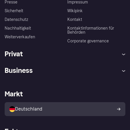
Presse
Impressum
Sicherheit
Wikipink
Datenschutz
Kontakt
Nachhaltigkeit
Kontaktinformationen für
Behörden
Weiterverkaufen
Corporate governance
Privat
Hilfe
Beschwerden
Business
Einloggen
Sicher shoppen mit Klarna
Händlersupport
Entwicklerseite
Mit Klarna einkaufen
Festgeld
Händlerportal
Betriebsstatus
Markt
Klarna App
Datenschutzeinstellungen
Mit Klarna verkaufen
Plattformen und Partner
Shops entdecken
Dein Widerrufsrecht
Deutschland
Käuferschutzrichtlinie