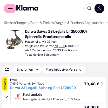
Für Shopper
Für Händler
Klarna
/
Shopping
/
Sport & Freizeit
/
Angeln & Outdoor
/
Angelausrüstu
Daiwa Daiwa 23 Legalis LT 2500D(U) 
Spinnrolle Frontbremsrolle
Haspelrolle, Mit Gängen
Vergleiche Preise von
79,00 €
bis
80,19 €
Ab 3 Zahlungen von 26,33 € mit
Teste flexible Zahlungen*
Empfohlen
Preis inklusive Versand
Hylte
ANZEIGE
79,48 €
7,95 € Versand
,
3–4 Tage
Daiwa 23 Legalis Spinning Reel LT2500D
Kaufland.de
·
Niedrigster Preis
5,99 € Versand
,
3–5 Tage
79,00 €