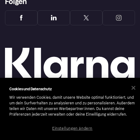
Folgen
Cookies und Datenschutz
Wir verwenden Cookies, damit unsere Website optimal funktioniert, und
Copyright © 2005-2026 Klarna Bank AB (publ). Headquarters: Stockholm, Sweden. All
rights reserved. Klarna Bank AB (publ). Sveavägen 46, 111 34 Stockholm. Organization
um dein Surfverhalten zu analysieren und zu personalisieren. Außerdem
number: 556737-0431
teilen wir Daten mit unseren Werbepartner:innen. Du kannst deine
Präferenzen jederzeit verwalten oder deine Einwilligung widerrufen.
Nutzungsbedingungen
Cookies
Klarna.com
Einstellungen ändern