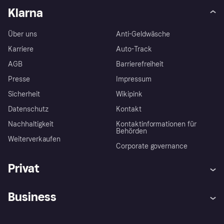
Klarna
Über uns
Anti-Geldwäsche
Karriere
Auto-Track
AGB
Barrierefreiheit
Presse
Impressum
Sicherheit
Wikipink
Datenschutz
Kontakt
Nachhaltigkeit
Kontaktinformationen für
Behörden
Weiterverkaufen
Corporate governance
Privat
Hilfe
Beschwerden
Business
Einloggen
Sicher shoppen mit Klarna
Händlersupport
Entwicklerseite
Mit Klarna einkaufen
Festgeld