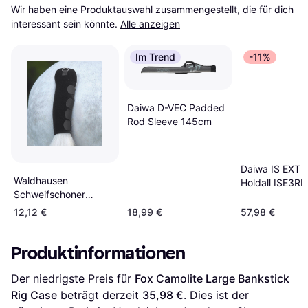
Wir haben eine Produktauswahl zusammengestellt, die für dich 
interessant sein könnte.
Alle anzeigen
Im Trend
-11%
Daiwa D-VEC Padded
Rod Sleeve 145cm
Daiwa IS EXT 
Waldhausen
Holdall ISE3RH
Schweifschoner
Schwarz
12,12 €
18,99 €
57,98 €
Produktinformationen
Der niedrigste Preis für 
Fox Camolite Large Bankstick 
Rig Case
 beträgt derzeit 
35,98 €
. Dies ist der 