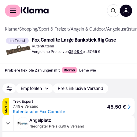
Für Shopper
Für Händler
Klarna
/
Shopping
/
Sport & Freizeit
/
Angeln & Outdoor
/
Angelausrüstu
Fox Camolite Large Bankstick Rig Case
Im Trend
Rutenfutteral
Vergleiche Preise von
35,98 €
bis
57,65 €
Probiere flexible Zahlungen mit
Lerne wie
Empfohlen
Preis inklusive Versand
Trek Expert
ANZEIGE
45,50 €
7,49 € Versand
Rutentasche Fox Camolite
Angelplatz
·
Niedrigster Preis
6,99 € Versand