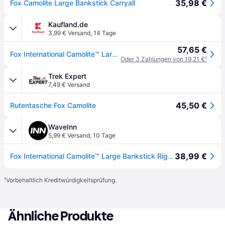
35,98 €
Fox Camolite Large Bankstick Carryall
Kaufland.de
3,99 € Versand
,
14 Tage
57,65 €
Fox International Camolite™ Large Bankstick Angelgeräte Tasche Braun Braun One Size
Oder 3 Zahlungen von 19,21 €
¹
Trek Expert
7,49 € Versand
45,50 €
Rutentasche Fox Camolite
WaveInn
5,99 € Versand
,
10 Tage
38,99 €
Fox International Camolite™ Large Bankstick Rig Case Braun
¹
Vorbehaltlich Kreditwürdigkeitsprüfung.
Ähnliche Produkte