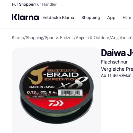
Für Shopper
Für Händler
Entdecke Klarna
Shopping
App
Hilfe
Klarna
/
Shopping
/
Sport & Freizeit
/
Angeln & Outdoor
/
Angelausrü
Zahlungsmethoden
Shops
Zahlungsmethoden
Kaufla
Daiwa J
Sofort bezahlen
eBay
Bezahle in 3 Teilzahlunge
Temu
Flachschnur
Bezahle in bis zu 30 Tage
Samsu
Ratenzahlung
SHEIN
Vergleiche Pr
Ab 11,66 €/Mon.
Alle Shops