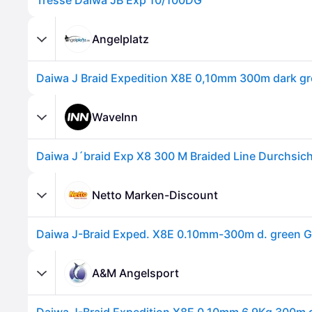
Tresse Daiwa JB Exp 10/100DG
Angelplatz
Daiwa J Braid Expedition X8E 0,10mm 300m dark g
WaveInn
Daiwa J´braid Exp X8 300 M Braided Line Durchsic
Netto Marken-Discount
A&M Angelsport