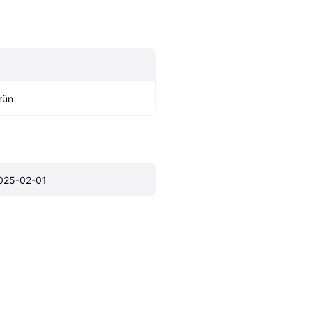
rün
025-02-01