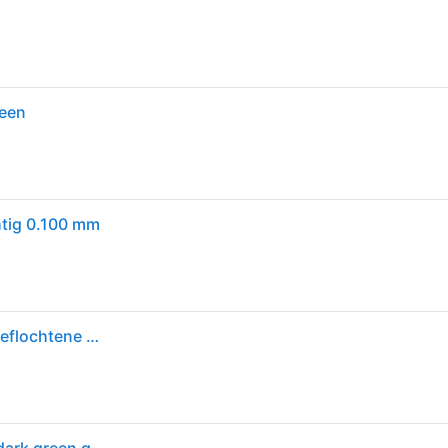
reen
htig 0.100 mm
Daiwa J-Braid Exped. X8E 0.10mm-300m d. green Geflochtene Schnur