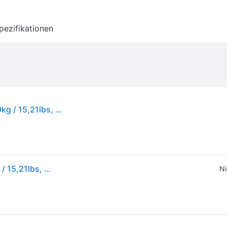
pezifikationen
DAIWA J-Braid Expedition X8E, 300m, 0,1mm, 6.9kg / 15,21lbs, grün, Geflochtene Schnur, 12551-110
DAIWA J-Braid Expedition X8E, 300m, 0,1mm, 6.9kg / 15,21lbs, grün, Geflochtene Schnur, 12551-110
Ni