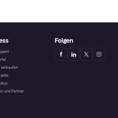
ess
Folgen
pport
rtal
a verkaufen
rseite
tatus
en und Partner