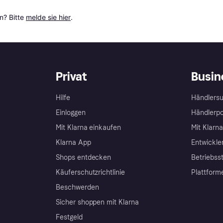
? Bitte 
melde sie hier
.
Privat
Busin
Hilfe
Händlersu
Einloggen
Händlerpo
Mit Klarna einkaufen
Mit Klarn
Klarna App
Entwickle
Shops entdecken
Betriebss
Käuferschutzrichtlinie
Plattform
Beschwerden
Sicher shoppen mit Klarna
Festgeld