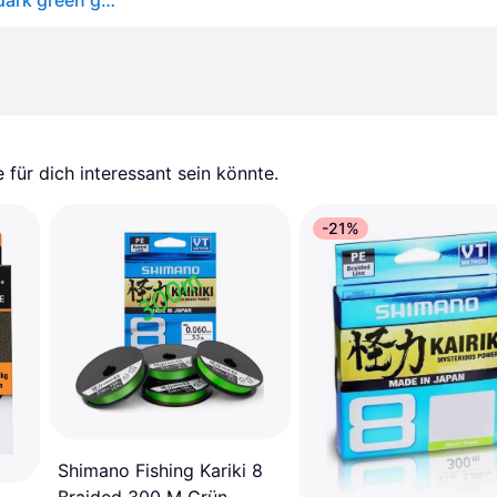
Daiwa J-Braid Expedition X8E 0,10mm 6,9Kg 300m dark green geflochtene Schnur
für dich interessant sein könnte.
-21%
Shimano Fishing Kariki 8
Braided 300 M Grün