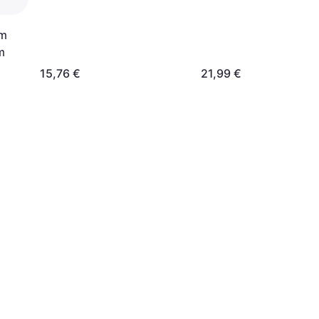
0,09 € pro 1 m
150m
0m
m
15,76 €
21,99 €