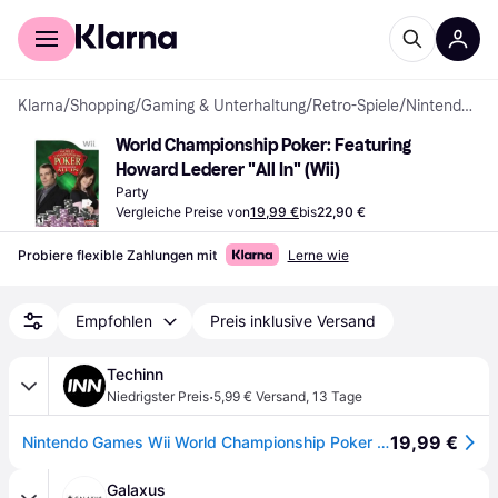
Für Shopper
Für Händler
Klarna
/
Shopping
/
Gaming & Unterhaltung
/
Retro-Spiele
/
Nintendo Wii-Spiele
World Championship Poker: Featuring 
Howard Lederer "All In" (Wii)
Party
Vergleiche Preise von
19,99 €
bis
22,90 €
Probiere flexible Zahlungen mit
Lerne wie
Empfohlen
Preis inklusive Versand
Techinn
·
Niedrigster Preis
5,99 € Versand
,
13 Tage
19,99 €
Nintendo Games Wii World Championship Poker Featuring Howard Lederer All In Mehrfarbig PAL
Galaxus