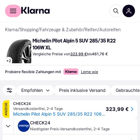
Für Shopper
Für Händler
Klarna
/
Shopping
/
Fahrzeuge & Zubehör
/
Reifen
/
Autoreifen
Michelin Pilot Alpin 5 SUV 285/35 R22 
106W XL
Vergleiche Preise von
323,99 €
bis
461,76 €
+
2
Probiere flexible Zahlungen mit
Lerne wie
Empfohlen
Preis inklusive Versand
Gebrauchte
CHECK24
ANZEIGE
323,99 €
Versandkostenfrei
,
2–4 Tage
Michelin Pilot Alpin 5 SUV 285/35 R22 106 W, Winterreifen
CHECK24
·
Niedrigster Preis
Versandkostenfrei
,
2–4 Tage