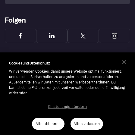
Folgen
Cookies und Datenschutz
Wir verwenden Cookies, damit unsere Website optimal funktioniert,
und um dein Surfverhalten zu analysieren und zu personalisieren.
Außerdem teilen wir Daten mit unseren Werbepartner:innen. Du
kannst deine Präferenzen jederzeit verwalten oder deine Einwilligung
widerrufen.
Einstellungen ändern
Copyright © 2005-2026 Klarna Bank AB (publ). Headquarters: Stockholm, Sweden. All
rights reserved. Klarna Bank AB (publ). Sveavägen 46, 111 34 Stockholm. Organization
number: 556737-0431
Alle ablehnen
Alles zulassen
Nutzungsbedingungen
Cookies
Klarna.com