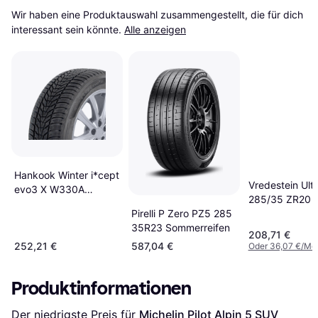
Wir haben eine Produktauswahl zusammengestellt, die für dich 
interessant sein könnte.
Alle anzeigen
Hankook Winter i*cept
Vredestein Ult
evo3 X W330A
285/35 ZR20 
285/35R22 106V XL
Pirelli P Zero PZ5 285
35R23 Sommerreifen
208,71 €
252,21 €
587,04 €
Oder 36,07 €/Mo
Produktinformationen
Der niedrigste Preis für 
Michelin Pilot Alpin 5 SUV 