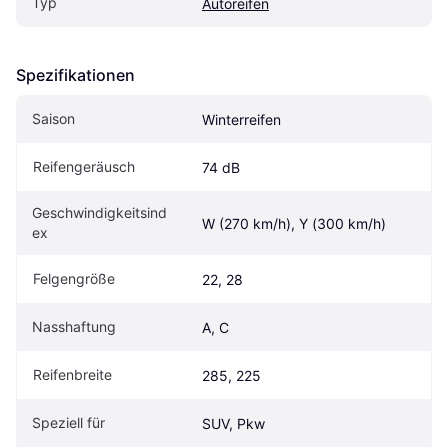
Typ
Autoreifen
Spezifikationen
Saison
Winterreifen
Reifengeräusch
74 dB
Geschwindigkeitsind
W (270 km/h), Y (300 km/h)
ex
Felgengröße
22, 28
Nasshaftung
A, C
Reifenbreite
285, 225
Speziell für
SUV, Pkw