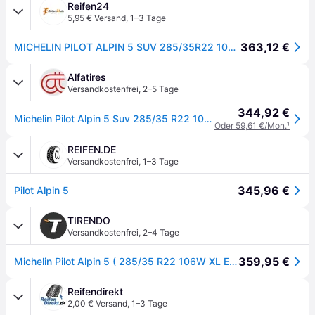
Reifen24
5,95 € Versand
,
1–3 Tage
363,12 €
MICHELIN PILOT ALPIN 5 SUV 285/35R22 106W XL BSW
Alfatires
Versandkostenfrei
,
2–5 Tage
344,92 €
Michelin Pilot Alpin 5 Suv 285/35 R22 106W XL Winterreifen
Oder 59,61 €/Mon.
¹
REIFEN.DE
Versandkostenfrei
,
1–3 Tage
345,96 €
Pilot Alpin 5
TIRENDO
Versandkostenfrei
,
2–4 Tage
359,95 €
Michelin Pilot Alpin 5 ( 285/35 R22 106W XL EV Suitable, SUV, mit Felgenschutzleiste (FSL) )
Reifendirekt
2,00 € Versand
,
1–3 Tage