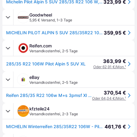
323,99 €
Michelin Pilot Alpin 5 SUV 285/35 R22 106 W, Winterreifen
Goodwheel
5,95 € Versand
,
1–3 Tage
359,95 €
MICHELIN PILOT ALPIN 5 SUV 285/35R22 106W XL BSW
Reifen.com
Versandkostenfrei
,
2–5 Tage
363,99 €
285/35 R22 106W Pilot Alpin 5 SUV XL
Oder 62,91 €/Mon.
¹
eBay
Versandkostenfrei
,
2–5 Tage
370,54 €
Reifen 285/35 R22 106w M+s 3pmsf Xl Michelin Pilot Alpin 5 Suv Winter Neu
Oder 64,04 €/Mon.
¹
kfzteile24
Versandkostenfrei
,
2–3 Tage
461,76 €
MICHELIN Winterreifen 285/35R22 106W - Pilot Alpin 5 790079 285/35 R22