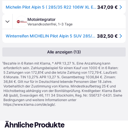
347,09 €
Michelin Pilot Alpin 5 ( 285/35 R22 106W XL EV Suitable, SUV, mit Felgenschutzleiste (FSL) )
Motointegrator
Versandkostenfrei
,
1–3 Tage
382,50 €
Winterreifen MICHELIN Pilot Alpin 5 SUV 285/35R22 XL 106W
Alle anzeigen (13)
¹
Bezahle in 6 Raten mit Klarna, * APR 13,27 %. Eine Anzahlung kann
erforderlich sein. Zahlungsbeispiel für einen Kauf von 1000 € in 6 Raten:
5 Zahlungen von 172,81€ und die letzte Zahlung von 172,79 €. Laufzeit:
6 Monate. TIN 13,27% APR 13,27 %. Gesamtbetrag: 1036,84 €. Zinsen:
36,84 €. Gilt nur für in Deutschland lebende Personen über 18 Jahre.
Vorbehaltlich der Zustimmung von Klarna. Mindestkaufbetrag 25 € und
Höchstbetrag abhängig von der Bonitätsprüfung. Kreditgeber: Klarna Bank
AB (publ), Sveavägen 46, 111 34 Stockholm, Reg. Nr.: 556737-0431. Siehe
Bedingungen und weitere Informationen unter
https://www.klarna.com/de/agb/
.
Ähnliche Produkte