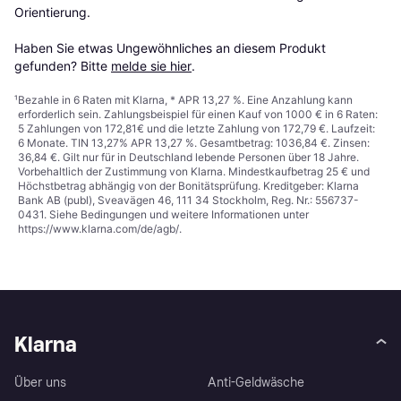
Orientierung.

Haben Sie etwas Ungewöhnliches an diesem Produkt 
gefunden? Bitte 
melde sie hier
.
¹
Bezahle in 6 Raten mit Klarna, * APR 13,27 %. Eine Anzahlung kann
erforderlich sein. Zahlungsbeispiel für einen Kauf von 1000 € in 6 Raten:
5 Zahlungen von 172,81€ und die letzte Zahlung von 172,79 €. Laufzeit:
6 Monate. TIN 13,27% APR 13,27 %. Gesamtbetrag: 1036,84 €. Zinsen:
36,84 €. Gilt nur für in Deutschland lebende Personen über 18 Jahre.
Vorbehaltlich der Zustimmung von Klarna. Mindestkaufbetrag 25 € und
Höchstbetrag abhängig von der Bonitätsprüfung. Kreditgeber: Klarna
Bank AB (publ), Sveavägen 46, 111 34 Stockholm, Reg. Nr.: 556737-
0431. Siehe Bedingungen und weitere Informationen unter
https://www.klarna.com/de/agb/
.
Klarna
Über uns
Anti-Geldwäsche