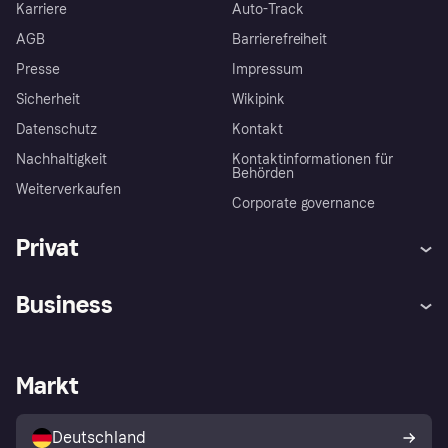
Karriere
Auto-Track
AGB
Barrierefreiheit
Presse
Impressum
Sicherheit
Wikipink
Datenschutz
Kontakt
Nachhaltigkeit
Kontaktinformationen für
Behörden
Weiterverkaufen
Corporate governance
Privat
Hilfe
Beschwerden
Business
Einloggen
Sicher shoppen mit Klarna
Händlersupport
Entwicklerseite
Mit Klarna einkaufen
Festgeld
Händlerportal
Betriebsstatus
Markt
Klarna App
Datenschutzeinstellungen
Mit Klarna verkaufen
Plattformen und Partner
Shops entdecken
Dein Widerrufsrecht
Deutschland
Käuferschutzrichtlinie