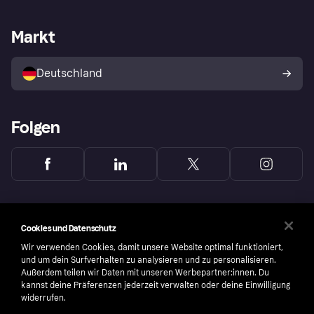
Händlersupport
Entwicklerseite
Mit Klarna einkaufen
Festgeld
Händlerportal
Betriebsstatus
Markt
Klarna App
Datenschutzeinstellungen
Mit Klarna verkaufen
Plattformen und Partner
Shops entdecken
Dein Widerrufsrecht
Deutschland
Käuferschutzrichtlinie
Folgen
Cookies und Datenschutz
Wir verwenden Cookies, damit unsere Website optimal funktioniert,
und um dein Surfverhalten zu analysieren und zu personalisieren.
Außerdem teilen wir Daten mit unseren Werbepartner:innen. Du
kannst deine Präferenzen jederzeit verwalten oder deine Einwilligung
widerrufen.