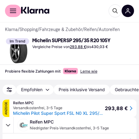
Für Shopper
Für Händler
Klarna
/
Shopping
/
Fahrzeuge & Zubehör
/
Reifen
/
Autoreifen
Michelin SUPERSP 295/35 R20 105Y
Im Trend
Vergleiche Preise von
293,88 €
bis
430,03 €
Probiere flexible Zahlungen mit
Lerne wie
Empfohlen
Preis inklusive Versand
Gebrauchte
Reifen MPC
ANZEIGE
293,88 €
Versandkostenfrei
,
3–5 Tage
Michelin Pilot Super Sport FSL N0 XL 295/35R20 105Y
Reifen MPC
·
Niedrigster Preis
Versandkostenfrei
,
3–5 Tage