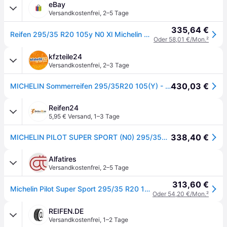
eBay
Versandkostenfrei
,
2–5 Tage
335,64 €
Reifen 295/35 R20 105y N0 Xl Michelin Pilot Super Sport Sommer Neu
Oder 58,01 €/Mon.
²
kfzteile24
Versandkostenfrei
,
2–3 Tage
430,03 €
MICHELIN Sommerreifen 295/35R20 105(Y) - Pilot Super Sport 429255
Reifen24
5,95 € Versand
,
1–3 Tage
338,40 €
MICHELIN PILOT SUPER SPORT (N0) 295/35R20 105(Y) (N0) XL FSL
Alfatires
Versandkostenfrei
,
2–5 Tage
313,60 €
Michelin Pilot Super Sport 295/35 R20 105Y XL Sommerreifen
Oder 54,20 €/Mon.
²
REIFEN.DE
Versandkostenfrei
,
1–2 Tage