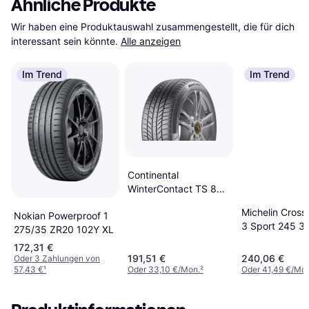
Ähnliche Produkte
Wir haben eine Produktauswahl zusammengestellt, die für dich 
interessant sein könnte.
Alle anzeigen
Im Trend
Im Trend
Continental
WinterContact TS 870
P 225/35 R18 87W XL
Michelin Cross
Nokian Powerproof 1
3 Sport 245 3
275/35 ZR20 102Y XL
95Y XL Tire
172,31 €
191,51 €
240,06 €
Oder 3 Zahlungen von
57,43 €
¹
Oder 33,10 €/Mon.
²
Oder 41,49 €/Mon