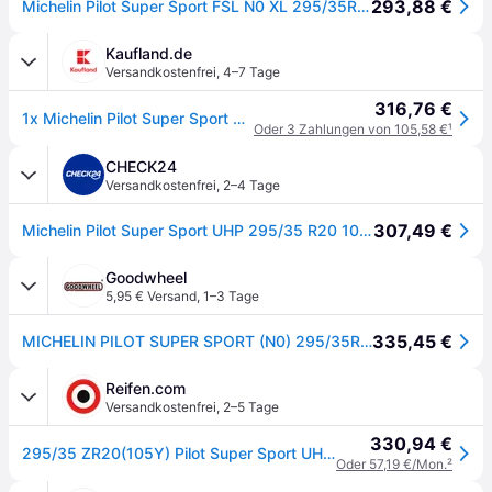
293,88 €
Michelin Pilot Super Sport FSL N0 XL 295/35R20 105Y
Kaufland.de
Versandkostenfrei
,
4–7 Tage
316,76 €
1x Michelin Pilot Super Sport Sommerreifen 295/35 ZR20 105Y XL Reifen
Oder 3 Zahlungen von 105,58 €
¹
CHECK24
Versandkostenfrei
,
2–4 Tage
307,49 €
Michelin Pilot Super Sport UHP 295/35 R20 105 Y, Sommerreifen
Goodwheel
5,95 € Versand
,
1–3 Tage
335,45 €
MICHELIN PILOT SUPER SPORT (N0) 295/35R20 105(Y) (N0) XL FSL
Reifen.com
Versandkostenfrei
,
2–5 Tage
330,94 €
295/35 ZR20(105Y) Pilot Super Sport UHP XL N0
Oder 57,19 €/Mon.
²