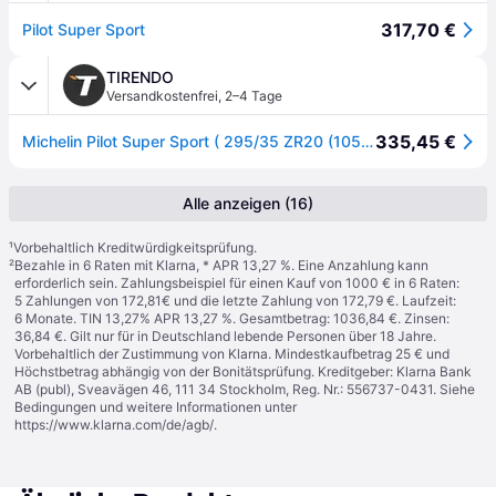
317,70 €
Pilot Super Sport
TIRENDO
Versandkostenfrei
,
2–4 Tage
335,45 €
Michelin Pilot Super Sport ( 295/35 ZR20 (105Y) XL EV Suitable, N0 )
Alle anzeigen (16)
¹
Vorbehaltlich Kreditwürdigkeitsprüfung.
²
Bezahle in 6 Raten mit Klarna, * APR 13,27 %. Eine Anzahlung kann
erforderlich sein. Zahlungsbeispiel für einen Kauf von 1000 € in 6 Raten:
5 Zahlungen von 172,81€ und die letzte Zahlung von 172,79 €. Laufzeit:
6 Monate. TIN 13,27% APR 13,27 %. Gesamtbetrag: 1036,84 €. Zinsen:
36,84 €. Gilt nur für in Deutschland lebende Personen über 18 Jahre.
Vorbehaltlich der Zustimmung von Klarna. Mindestkaufbetrag 25 € und
Höchstbetrag abhängig von der Bonitätsprüfung. Kreditgeber: Klarna Bank
AB (publ), Sveavägen 46, 111 34 Stockholm, Reg. Nr.: 556737-0431. Siehe
Bedingungen und weitere Informationen unter
https://www.klarna.com/de/agb/
.