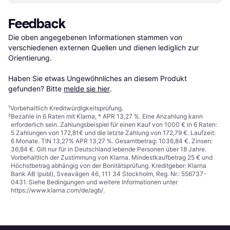
Feedback
Die oben angegebenen Informationen stammen von 
verschiedenen externen Quellen und dienen lediglich zur 
Orientierung.

Haben Sie etwas Ungewöhnliches an diesem Produkt 
gefunden? Bitte 
melde sie hier
.
¹
Vorbehaltlich Kreditwürdigkeitsprüfung.
²
Bezahle in 6 Raten mit Klarna, * APR 13,27 %. Eine Anzahlung kann
erforderlich sein. Zahlungsbeispiel für einen Kauf von 1000 € in 6 Raten:
5 Zahlungen von 172,81€ und die letzte Zahlung von 172,79 €. Laufzeit:
6 Monate. TIN 13,27% APR 13,27 %. Gesamtbetrag: 1036,84 €. Zinsen:
36,84 €. Gilt nur für in Deutschland lebende Personen über 18 Jahre.
Vorbehaltlich der Zustimmung von Klarna. Mindestkaufbetrag 25 € und
Höchstbetrag abhängig von der Bonitätsprüfung. Kreditgeber: Klarna
Bank AB (publ), Sveavägen 46, 111 34 Stockholm, Reg. Nr.: 556737-
0431. Siehe Bedingungen und weitere Informationen unter
https://www.klarna.com/de/agb/
.