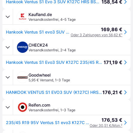
158,54 €
Hankook Ventus S1 Evo 3 SUV K127C HRS BSW 235/45R19 95V
Kaufland.de
Versandkostenfrei
,
4–5 Tage
169,86 €
Hankook Ventus S1 evo3 SUV K127C Sommerreifen 235/45 R19 95V Offroad Runflat RFT Reifen
Oder 3 Zahlungen von 56,62 €
¹
CHECK24
Versandkostenfrei
,
2–4 Tage
171,19 €
Hankook Ventus S1 Evo3 SUV K127C 235/45 R19 95 V, Sommerreifen
Goodwheel
5,95 € Versand
,
1–3 Tage
176,21 €
HANKOOK VENTUS S1 EVO3 SUV (K127C) HRS 235/45R19 95V HRS BSW
Reifen.com
Versandkostenfrei
,
1–3 Tage
176,53 €
235/45 R19 95V Ventus S1 evo3 K127C SUV HRS FSL
Oder 30,51 €/Mon.
²