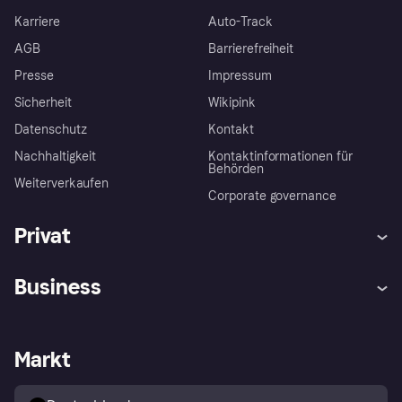
Karriere
Auto-Track
AGB
Barrierefreiheit
Presse
Impressum
Sicherheit
Wikipink
Datenschutz
Kontakt
Nachhaltigkeit
Kontaktinformationen für
Behörden
Weiterverkaufen
Corporate governance
Privat
Hilfe
Beschwerden
Business
Einloggen
Sicher shoppen mit Klarna
Händlersupport
Entwicklerseite
Mit Klarna einkaufen
Festgeld
Händlerportal
Betriebsstatus
Markt
Klarna App
Datenschutzeinstellungen
Mit Klarna verkaufen
Plattformen und Partner
Shops entdecken
Dein Widerrufsrecht