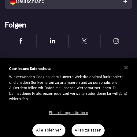
Deutschland
Käuferschutzrichtlinie
Folgen
Cookies und Datenschutz
Wir verwenden Cookies, damit unsere Website optimal funktioniert,
und um dein Surfverhalten zu analysieren und zu personalisieren.
Außerdem teilen wir Daten mit unseren Werbepartner:innen. Du
kannst deine Präferenzen jederzeit verwalten oder deine Einwilligung
widerrufen.
Einstellungen ändern
Copyright © 2005-2026 Klarna Bank AB (publ). Headquarters: Stockholm, Sweden. All
rights reserved. Klarna Bank AB (publ). Sveavägen 46, 111 34 Stockholm. Organization
number: 556737-0431
Alle ablehnen
Alles zulassen
Nutzungsbedingungen
Cookies
Klarna.com