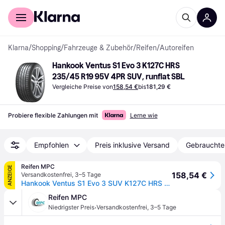
Für Shopper
Für Händler
Klarna
/
Shopping
/
Fahrzeuge & Zubehör
/
Reifen
/
Autoreifen
Hankook Ventus S1 Evo 3 K127C HRS 
235/45 R19 95V 4PR SUV, runflat SBL
Vergleiche Preise von
158,54 €
bis
181,29 €
Probiere flexible Zahlungen mit
Lerne wie
Empfohlen
Preis inklusive Versand
Gebrauchte
Reifen MPC
ANZEIGE
158,54 €
Versandkostenfrei
,
3–5 Tage
Hankook Ventus S1 Evo 3 SUV K127C HRS BSW 235/45R19 95V
Reifen MPC
·
Niedrigster Preis
Versandkostenfrei
,
3–5 Tage