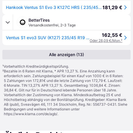
181,29 €
Hankook Ventus S1 Evo 3 K127C HRS ( 235/45 R19 95V 4PR SUV, mit Felgenschutz (MFS), runflat SBL )
BetterTires
Versandkostenfrei
,
2–3 Tage
162,55 €
Ventus S1 evo3 SUV (K127) 235/45 R19 95V RFT Sommerreifen
Oder 28,09 €/Mon.
²
Alle anzeigen (13)
¹
Vorbehaltlich Kreditwürdigkeitsprüfung.
²
Bezahle in 6 Raten mit Klarna, * APR 13,27 %. Eine Anzahlung kann
erforderlich sein. Zahlungsbeispiel für einen Kauf von 1000 € in 6 Raten:
5 Zahlungen von 172,81€ und die letzte Zahlung von 172,79 €. Laufzeit:
6 Monate. TIN 13,27% APR 13,27 %. Gesamtbetrag: 1036,84 €. Zinsen:
36,84 €. Gilt nur für in Deutschland lebende Personen über 18 Jahre.
Vorbehaltlich der Zustimmung von Klarna. Mindestkaufbetrag 25 € und
Höchstbetrag abhängig von der Bonitätsprüfung. Kreditgeber: Klarna Bank
AB (publ), Sveavägen 46, 111 34 Stockholm, Reg. Nr.: 556737-0431. Siehe
Bedingungen und weitere Informationen unter
https://www.klarna.com/de/agb/
.