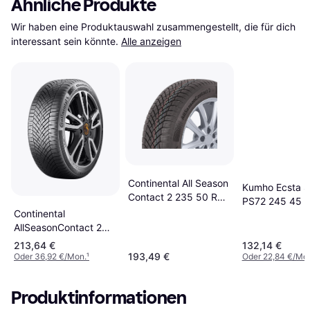
Ähnliche Produkte
Wir haben eine Produktauswahl zusammengestellt, die für dich 
interessant sein könnte.
Alle anzeigen
Continental All Season
Kumho Ecsta S
Contact 2 235 50 R20
PS72 245 45 
Tyre
Continental
Sommerreifen
AllSeasonContact 2
Evc XL 265 45 R20
213,64 €
132,14 €
108Y XL EVc Tyres
193,49 €
Oder 36,92 €/Mon.
¹
Oder 22,84 €/Mo
Produktinformationen