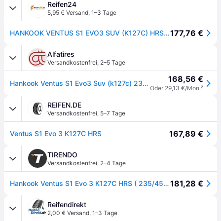
Reifen24
5,95 € Versand
,
1–3 Tage
177,76 €
HANKOOK VENTUS S1 EVO3 SUV (K127C) HRS 235/45R19 95V HRS BSW
Alfatires
Versandkostenfrei
,
2–5 Tage
168,56 €
Hankook Ventus S1 Evo3 Suv (k127c) 235/45 R19 95V Sommerreifen
Oder 29,13 €/Mon.
²
REIFEN.DE
Versandkostenfrei
,
5–7 Tage
167,89 €
Ventus S1 Evo 3 K127C HRS
TIRENDO
Versandkostenfrei
,
2–4 Tage
181,28 €
Hankook Ventus S1 Evo 3 K127C HRS ( 235/45 R19 95V 4PR SUV, mit Felgenschutz (MFS), runflat SBL )
Reifendirekt
2,00 € Versand
,
1–3 Tage