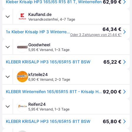
62,99 €
Kleber Krisalp HP3 165/65 R15 81 T, Winterreifen
Kaufland.de
Versandkostenfrei
,
4–7 Tage
64,34 €
1x Kleber Krisalp HP 3 Winterreifen 165/65 R15 81T M+S 3PMSF Reifen
Oder 3 Zahlungen von 21,44 €
¹
Goodwheel
5,95 € Versand
,
1–3 Tage
65,22 €
KLEBER KRISALP HP3 165/65R15 81T BSW
kfzteile24
6,90 € Versand
,
2–3 Tage
92,00 €
KLEBER Winterreifen 165/65R15 81T - Krisalp HP 3 677200 165/65 R15
Reifen24
5,95 € Versand
,
1–3 Tage
65,80 €
KLEBER KRISALP HP3 165/65R15 81T BSW