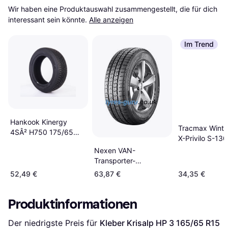
Wir haben eine Produktauswahl zusammengestellt, die für dich 
interessant sein könnte.
Alle anzeigen
Im Trend
Hankook Kinergy
Tracmax Winter
4SÂ² H750 175/65
X-Privilo S-130
R14 82T
165/65 R15 8
Nexen VAN-
Transporter-
Winterreifen Winguard
52,49 €
63,87 €
34,35 €
WT1 165/70 R14C
89R
Produktinformationen
Der niedrigste Preis für 
Kleber Krisalp HP 3 165/65 R15 