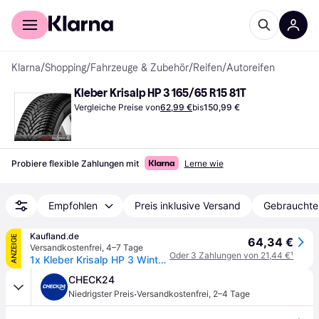
Für Shopper
Für Händler
Klarna
/
Shopping
/
Fahrzeuge & Zubehör
/
Reifen
/
Autoreifen
Kleber Krisalp HP 3 165/65 R15 81T
Vergleiche Preise von
62,99 €
bis
150,99 €
Probiere flexible Zahlungen mit
Lerne wie
Empfohlen
Preis inklusive Versand
Gebrauchte
Kaufland.de
ANZEIGE
64,34 €
Versandkostenfrei
,
4–7 Tage
Oder 3 Zahlungen von 21,44 €
¹
1x Kleber Krisalp HP 3 Winterreifen 165/65 R15 81T M+S 3PMSF Reifen
CHECK24
·
Niedrigster Preis
Versandkostenfrei
,
2–4 Tage