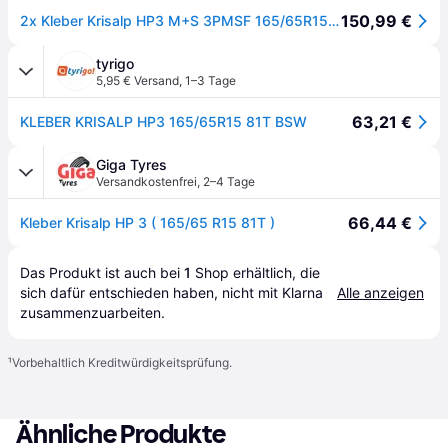
150,99 €
2x Kleber Krisalp HP3 M+S 3PMSF 165/65R15 81T Reifen Winter PKW
tyrigo
5,95 € Versand
,
1–3 Tage
63,21 €
KLEBER KRISALP HP3 165/65R15 81T BSW
Giga Tyres
Versandkostenfrei
,
2–4 Tage
66,44 €
Kleber Krisalp HP 3 ( 165/65 R15 81T )
Das Produkt ist auch bei 
1
Shop
 erhältlich, die 
sich dafür entschieden haben, nicht mit Klarna 
Alle anzeigen
zusammenzuarbeiten.
¹
Vorbehaltlich Kreditwürdigkeitsprüfung.
Ähnliche Produkte