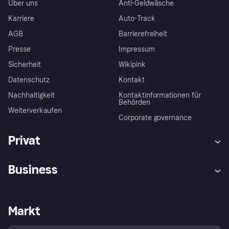
Über uns
Anti-Geldwäsche
Karriere
Auto-Track
AGB
Barrierefreiheit
Presse
Impressum
Sicherheit
Wikipink
Datenschutz
Kontakt
Nachhaltigkeit
Kontaktinformationen für
Behörden
Weiterverkaufen
Corporate governance
Privat
Hilfe
Beschwerden
Business
Einloggen
Sicher shoppen mit Klarna
Händlersupport
Entwicklerseite
Mit Klarna einkaufen
Festgeld
Händlerportal
Betriebsstatus
Markt
Klarna App
Datenschutzeinstellungen
Mit Klarna verkaufen
Plattformen und Partner
Shops entdecken
Dein Widerrufsrecht