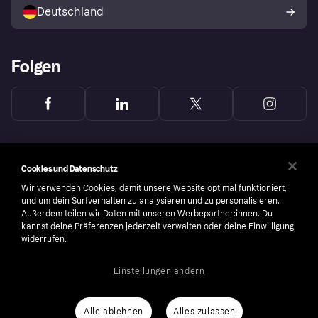
Deutschland
Käuferschutzrichtlinie
Folgen
Cookies und Datenschutz
Wir verwenden Cookies, damit unsere Website optimal funktioniert,
und um dein Surfverhalten zu analysieren und zu personalisieren.
Außerdem teilen wir Daten mit unseren Werbepartner:innen. Du
kannst deine Präferenzen jederzeit verwalten oder deine Einwilligung
widerrufen.
Einstellungen ändern
Copyright © 2005-2026 Klarna Bank AB (publ). Headquarters: Stockholm, Sweden. All
rights reserved. Klarna Bank AB (publ). Sveavägen 46, 111 34 Stockholm. Organization
number: 556737-0431
Alle ablehnen
Alles zulassen