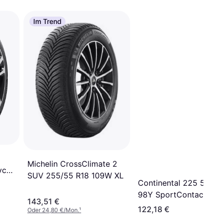
Im Trend
Michelin CrossClimate 2
vc
SUV 255/55 R18 109W XL
XL
Continental 225 50 R
98Y SportContact 5 
143,51 €
Sommerreifen
122,18 €
Oder 24,80 €/Mon.
¹