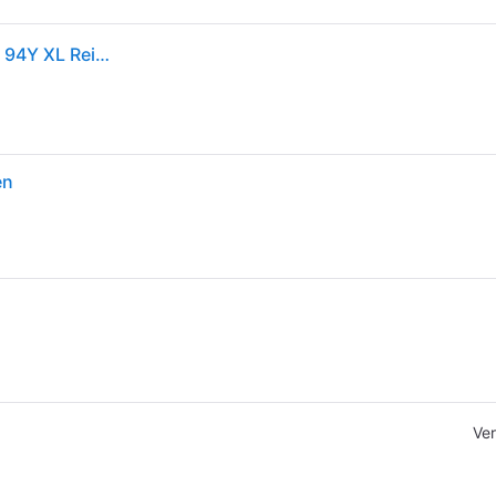
1x Michelin Pilot Sport 5 Sommerreifen 225/45 ZR17 94Y XL Reifen
en
Ver