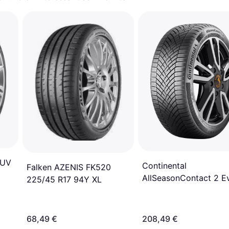
SUV
Continental
Falken AZENIS FK520
AllSeasonContact 2 E
225/45 R17 94Y XL
XL 265 45 R20 108Y 
EVc Tyres
68,49 €
208,49 €