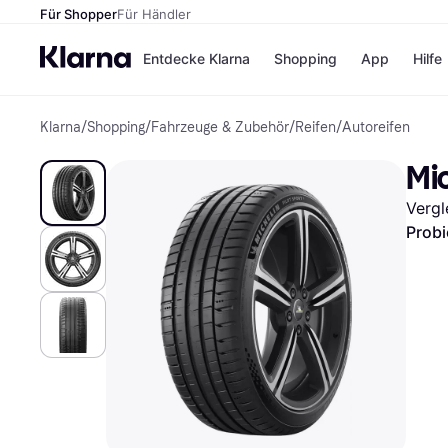
Für Shopper
Für Händler
Entdecke Klarna
Shopping
App
Hilfe
Klarna
/
Shopping
/
Fahrzeuge & Zubehör
/
Reifen
/
Autoreifen
Zahlungsmethoden
Shops
Zahlungsmethoden
Kaufla
Mic
Sofort bezahlen
eBay
Bezahle in 3
Temu
Vergl
Teilzahlungen
Samsu
Bezahle in bis zu 30
SHEIN
Probi
Tagen
Ratenzahlung
Alle Shops