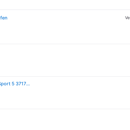
ifen
Ve
MICHELIN Sommerreifen [] 225/45ZR17 94Y - Pilot Sport 5 371721