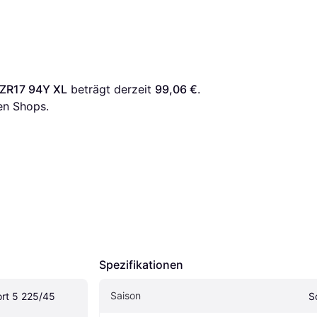
5 ZR17 94Y XL
 beträgt derzeit 
99,06 €
. 
en Shops.
Spezifikationen
Saison
ort 5 225/45 
S