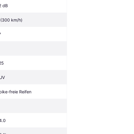
2 dB
 (300 km/h)
7
25
UV
pike-freie Reifen
4.0