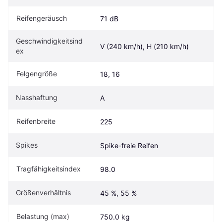
Reifengeräusch
71 dB
Geschwindigkeitsind
V (240 km/h), H (210 km/h)
ex
Felgengröße
18, 16
Nasshaftung
A
Reifenbreite
225
Spikes
Spike-freie Reifen
Tragfähigkeitsindex
98.0
Größenverhältnis
45 %, 55 %
Belastung (max)
750.0 kg