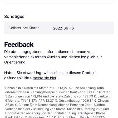
Sonstiges
Gelistet bei Klarna
2022-06-16
Feedback
Die oben angegebenen Informationen stammen von 
verschiedenen externen Quellen und dienen lediglich zur 
Orientierung.

Haben Sie etwas Ungewöhnliches an diesem Produkt 
gefunden? Bitte 
melde sie hier
.
¹
Bezahle in 6 Raten mit Klarna, * APR 13,27 %. Eine Anzahlung kann
erforderlich sein. Zahlungsbeispiel für einen Kauf von 1000 € in 6 Raten:
5 Zahlungen von 172,81€ und die letzte Zahlung von 172,79 €. Laufzeit:
6 Monate. TIN 13,27% APR 13,27 %. Gesamtbetrag: 1036,84 €. Zinsen:
36,84 €. Gilt nur für in Deutschland lebende Personen über 18 Jahre.
Vorbehaltlich der Zustimmung von Klarna. Mindestkaufbetrag 25 € und
Höchstbetrag abhängig von der Bonitätsprüfung. Kreditgeber: Klarna
Bank AB (publ), Sveavägen 46, 111 34 Stockholm, Reg. Nr.: 556737-