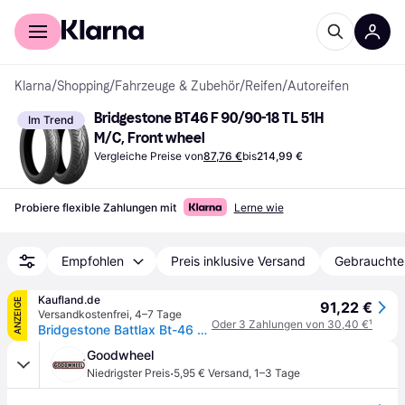
Für Shopper
Für Händler
Klarna
/
Shopping
/
Fahrzeuge & Zubehör
/
Reifen
/
Autoreifen
Bridgestone BT46 F 90/90-18 TL 51H 
Im Trend
M/C, Front wheel
Vergleiche Preise von
87,76 €
bis
214,99 €
Probiere flexible Zahlungen mit
Lerne wie
Empfohlen
Preis inklusive Versand
Gebrauchte
Kaufland.de
ANZEIGE
91,22 €
Versandkostenfrei
,
4–7 Tage
Oder 3 Zahlungen von 30,40 €
¹
Bridgestone Battlax Bt-46 Sommerreifen 90/90 18 51H Motorradreifen Tourensport Reifen
Goodwheel
·
Niedrigster Preis
5,95 € Versand
,
1–3 Tage