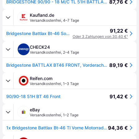
87,76 €
BRIDGESTONE 90/90 - 18 M/C TL 51H BATTLAX BT46
Kaufland.de
Versandkostenfrei
,
4–7 Tage
91,22 €
Bridgestone Battlax Bt-46 Sommerreifen 90/90 18 51H Motorradreifen Tourensport Reifen
Oder 3 Zahlungen von 30,40 €
¹
CHECK24
Versandkostenfrei
,
2–4 Tage
89,19 €
Bridgestone BATTLAX BT46 FRONT, Vorderachse 90/90 -18 51H TL
Reifen.com
Versandkostenfrei
,
1–3 Tage
91,42 €
90/90-18 51H BT 46 Front
eBay
Versandkostenfrei
,
1–2 Tage
94,36 €
1x Bridgestone Battlax Bt-46 Tl Vorne Motorradreifen 90 18 Zoll 51h Reifen