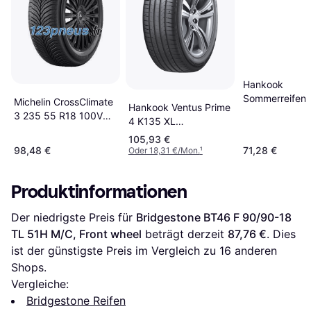
Hankook
Sommerreifen 
Michelin CrossClimate
Hankook Ventus Prime
Prime3 K125 
3 235 55 R18 100V
4 K135 XL
195/45 R16 8
Tire
Sommerreifen
105,93 €
98,48 €
71,28 €
Oder 18,31 €/Mon.
¹
Produktinformationen
Der niedrigste Preis für 
Bridgestone BT46 F 90/90-18 
TL 51H M/C, Front wheel
 beträgt derzeit 
87,76 €
. Dies 
ist der günstigste Preis im Vergleich zu 
16
 anderen 
Shops.
Vergleiche:
Bridgestone Reifen