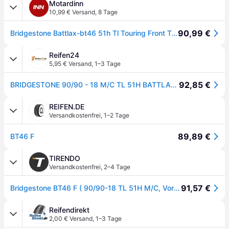
Motardinn
10,99 € Versand
,
8 Tage
90,99 €
Bridgestone Battlax-bt46 51h Tl Touring Front Tire Schwarz 90 / 90 / R18
Reifen24
5,95 € Versand
,
1–3 Tage
92,85 €
BRIDGESTONE 90/90 - 18 M/C TL 51H BATTLAX BT46
REIFEN.DE
Versandkostenfrei
,
1–2 Tage
89,89 €
BT46 F
TIRENDO
Versandkostenfrei
,
2–4 Tage
91,57 €
Bridgestone BT46 F ( 90/90-18 TL 51H M/C, Vorderrad )
Reifendirekt
2,00 € Versand
,
1–3 Tage