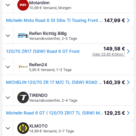
Motardinn
10,99 € Versand
,
Morgen
147,99 €
Michelin Moto Road 6 Gt 58w Tl Touring Front Tire Schwarz 120 / 70 / R17
Reifen Richtig Billig
Versandkostenfrei
,
2–5 Tage
149,58 €
120/70 ZR17 (58W) Road 6 GT Front
Oder 25,85 €/Mon.
¹
Reifen24
5,95 € Versand
,
1–3 Tage
140,39 €
MICHELIN 120/70 ZR 17 M/C TL (58W) ROAD 6 GT
TIRENDO
Versandkostenfrei
,
2–4 Tage
129,25 €
Michelin Road 6 GT ( 120/70 ZR17 TL (58W) M/C, Variante GT, Vorderrad )
XLMOTO
14,99 € Versand
,
3–7 Tage