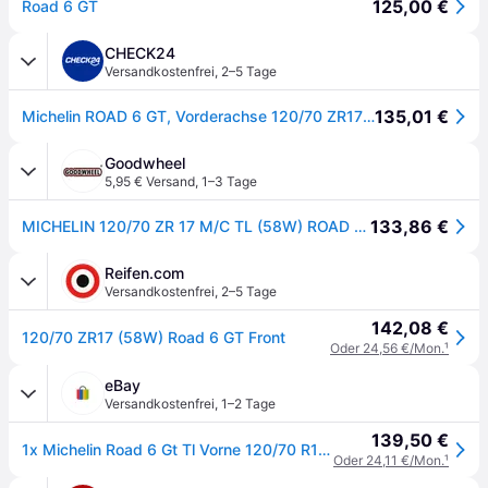
125,00 €
Road 6 GT
CHECK24
Versandkostenfrei
,
2–5 Tage
135,01 €
Michelin ROAD 6 GT, Vorderachse 120/70 ZR17 58W TL
Goodwheel
5,95 € Versand
,
1–3 Tage
133,86 €
MICHELIN 120/70 ZR 17 M/C TL (58W) ROAD 6 GT
Reifen.com
Versandkostenfrei
,
2–5 Tage
142,08 €
120/70 ZR17 (58W) Road 6 GT Front
Oder 24,56 €/Mon.
¹
eBay
Versandkostenfrei
,
1–2 Tage
139,50 €
1x Michelin Road 6 Gt Tl Vorne 120/70 R17 58w Reifen Motorradreifen
Oder 24,11 €/Mon.
¹