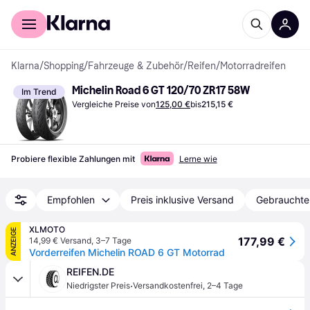
Für Shopper
Für Händler
Klarna
/
Shopping
/
Fahrzeuge & Zubehör
/
Reifen
/
Motorradreifen
Michelin Road 6 GT 120/70 ZR17 58W
Im Trend
Vergleiche Preise von
125,00 €
bis
215,15 €
Probiere flexible Zahlungen mit
Lerne wie
Empfohlen
Preis inklusive Versand
Gebrauchte
XLMOTO
ANZEIGE
177,99 €
14,99 € Versand
,
3–7 Tage
Vorderreifen Michelin ROAD 6 GT Motorrad
REIFEN.DE
·
Niedrigster Preis
Versandkostenfrei
,
2–4 Tage