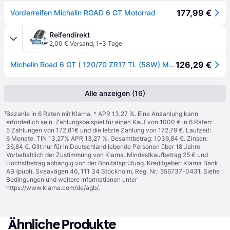
177,99 €
Vorderreifen Michelin ROAD 6 GT Motorrad
Reifendirekt
2,00 € Versand
,
1–3 Tage
126,29 €
Michelin Road 6 GT ( 120/70 ZR17 TL (58W) M/C, Variante GT, Vorderrad )
Alle anzeigen (16)
¹
Bezahle in 6 Raten mit Klarna, * APR 13,27 %. Eine Anzahlung kann
erforderlich sein. Zahlungsbeispiel für einen Kauf von 1000 € in 6 Raten:
5 Zahlungen von 172,81€ und die letzte Zahlung von 172,79 €. Laufzeit:
6 Monate. TIN 13,27% APR 13,27 %. Gesamtbetrag: 1036,84 €. Zinsen:
36,84 €. Gilt nur für in Deutschland lebende Personen über 18 Jahre.
Vorbehaltlich der Zustimmung von Klarna. Mindestkaufbetrag 25 € und
Höchstbetrag abhängig von der Bonitätsprüfung. Kreditgeber: Klarna Bank
AB (publ), Sveavägen 46, 111 34 Stockholm, Reg. Nr.: 556737-0431. Siehe
Bedingungen und weitere Informationen unter
https://www.klarna.com/de/agb/
.
Ähnliche Produkte