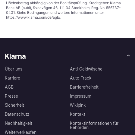
Höchstbetrag abhängig von der Bonitätsprüfung. Kreditgeber: Klarna
Bank AB (publ), Sveavägen 46, 111 34 Stockholm, Reg. Nr.: 556737-
0431. Siehe Bedingungen und weitere Informationen unter
https://www.klarna.com/de/agb/
.
Klarna
Über uns
Anti-Geldwäsche
Karriere
Auto-Track
AGB
Barrierefreiheit
Presse
Impressum
Sicherheit
Wikipink
Datenschutz
Kontakt
Nachhaltigkeit
Kontaktinformationen für
Behörden
Weiterverkaufen