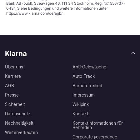
Bank AB (publ), Sveavägen 46, 111 34 Stockholm, Reg. Nr.: 556737-
0431. Siehe Bedingungen und weitere Informationen unter
https://www.klarna.com/de/agb/
.
Klarna
Über uns
Anti-Geldwäsche
Karriere
Auto-Track
AGB
Barrierefreiheit
Presse
Impressum
Sicherheit
Wikipink
Datenschutz
Kontakt
Nachhaltigkeit
Kontaktinformationen für
Behörden
Weiterverkaufen
Corporate governance