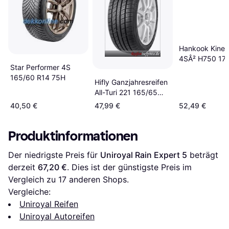
Hankook Kiner
4SÂ² H750 17
Star Performer 4S
R14 82T
165/60 R14 75H
Hifly Ganzjahresreifen
All-Turi 221 165/65
R15 81T
40,50 €
47,99 €
52,49 €
Produktinformationen
Der niedrigste Preis für 
Uniroyal Rain Expert 5
 beträgt 
derzeit 
67,20 €
. Dies ist der günstigste Preis im 
Vergleich zu 
17
 anderen Shops.
Vergleiche:
Uniroyal Reifen
Uniroyal Autoreifen