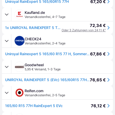
67,20 €
Uniroyal RainExpert 5 165/60R15 77H
Kaufland.de
Versandkostenfrei
,
4–7 Tage
72,34 €
1x UNIROYAL RAINEXPERT 5 TL Sommerreifen 165/60 R15 77H Reifen
Oder 3 Zahlungen von 24,11 €
¹
CHECK24
Versandkostenfrei
,
2–4 Tage
67,86 €
Uniroyal Rainexpert 5 165/60 R15 77 H, Sommerreifen
Goodwheel
5,95 € Versand
,
1–3 Tage
76,65 €
UNIROYAL RAINEXPERT 5 (EVc) 165/60R15 77H (EVc) BSW
Reifen.com
Versandkostenfrei
,
2–5 Tage
76,12 €
165/60 R15 77H RainExpert 5 EVc