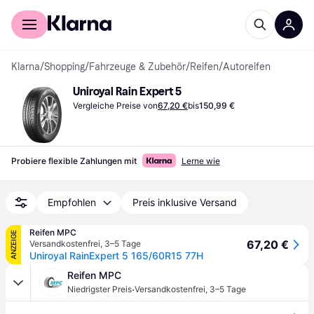
Für Shopper
Für Händler
Klarna
/
Shopping
/
Fahrzeuge & Zubehör
/
Reifen
/
Autoreifen
Uniroyal Rain Expert 5
Vergleiche Preise von
67,20 €
bis
150,99 €
Probiere flexible Zahlungen mit
Lerne wie
Empfohlen
Preis inklusive Versand
Reifen MPC
ANZEIGE
67,20 €
Versandkostenfrei
,
3–5 Tage
Uniroyal RainExpert 5 165/60R15 77H
Reifen MPC
·
Niedrigster Preis
Versandkostenfrei
,
3–5 Tage