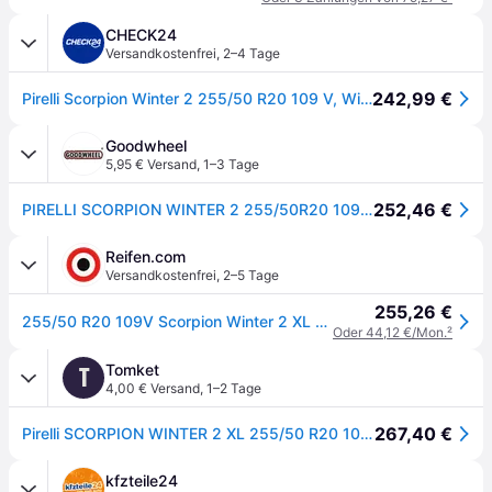
CHECK24
Versandkostenfrei
,
2–4 Tage
242,99 €
Pirelli Scorpion Winter 2 255/50 R20 109 V, Winterreifen
Goodwheel
5,95 € Versand
,
1–3 Tage
252,46 €
PIRELLI SCORPION WINTER 2 255/50R20 109V XL MFS BSW
Reifen.com
Versandkostenfrei
,
2–5 Tage
255,26 €
255/50 R20 109V Scorpion Winter 2 XL FSL
Oder 44,12 €/Mon.
²
Tomket
T
4,00 € Versand
,
1–2 Tage
267,40 €
Pirelli SCORPION WINTER 2 XL 255/50 R20 109V
kfzteile24