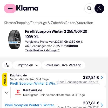
Für Shopper
Für Händler
Klarna
/
Shopping
/
Fahrzeuge & Zubehör
/
Reifen
/
Autoreifen
Pirelli Scorpion Winter 2 255/50 R20 
109V XL
Vergleiche Preise von
237,81 €
bis
359,09 €
Ab 3 Zahlungen von 79,27 € mit
Teste flexible Zahlungen*
Empfohlen
Preis inklusive Versand
Kaufland.de
ANZEIGE
237,81 €
Versandkostenfrei
,
3–4 Tage
Oder 3 Zahlungen von 79,27 €
¹
Pirelli Scorpion Winter 2 Winterreifen 255/50 R20 109V XL Offroad M+S 3PMSF Reifen
Kaufland.de
·
Niedrigster Preis
Versandkostenfrei
,
3–4 Tage
237,81 €
Pirelli Scorpion Winter 2 Winterreifen 255/50 R20 109V XL Offroad M+S 3PMSF Reifen
Oder 3 Zahlungen von 79,27 €
¹