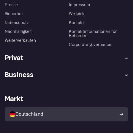
Presse
Impressum
Sicherheit
Wikipink
Datenschutz
Kontakt
Nachhaltigkeit
Kontaktinformationen für
Behörden
Weiterverkaufen
Corporate governance
Privat
Hilfe
Beschwerden
Business
Einloggen
Sicher shoppen mit Klarna
Händlersupport
Entwicklerseite
Mit Klarna einkaufen
Festgeld
Händlerportal
Betriebsstatus
Markt
Klarna App
Datenschutzeinstellungen
Mit Klarna verkaufen
Plattformen und Partner
Shops entdecken
Dein Widerrufsrecht
Deutschland
Käuferschutzrichtlinie