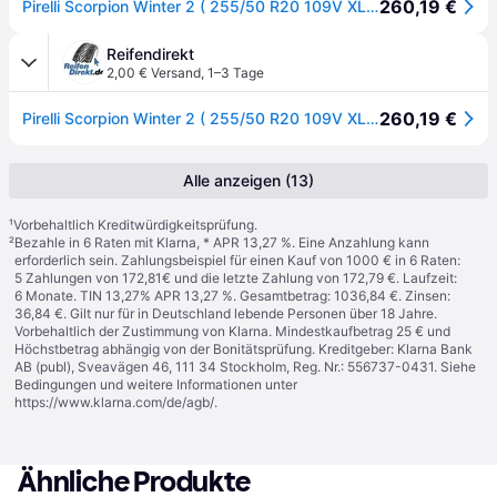
260,19 €
Pirelli Scorpion Winter 2 ( 255/50 R20 109V XL, mit Felgenschutz (MFS) )
Reifendirekt
2,00 € Versand
,
1–3 Tage
260,19 €
Pirelli Scorpion Winter 2 ( 255/50 R20 109V XL, mit Felgenschutz (MFS) )
Alle anzeigen (13)
¹
Vorbehaltlich Kreditwürdigkeitsprüfung.
²
Bezahle in 6 Raten mit Klarna, * APR 13,27 %. Eine Anzahlung kann
erforderlich sein. Zahlungsbeispiel für einen Kauf von 1000 € in 6 Raten:
5 Zahlungen von 172,81€ und die letzte Zahlung von 172,79 €. Laufzeit:
6 Monate. TIN 13,27% APR 13,27 %. Gesamtbetrag: 1036,84 €. Zinsen:
36,84 €. Gilt nur für in Deutschland lebende Personen über 18 Jahre.
Vorbehaltlich der Zustimmung von Klarna. Mindestkaufbetrag 25 € und
Höchstbetrag abhängig von der Bonitätsprüfung. Kreditgeber: Klarna Bank
AB (publ), Sveavägen 46, 111 34 Stockholm, Reg. Nr.: 556737-0431. Siehe
Bedingungen und weitere Informationen unter
https://www.klarna.com/de/agb/
.
Ähnliche Produkte