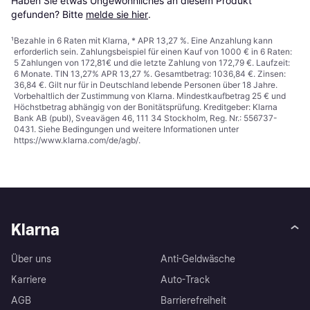
Haben Sie etwas Ungewöhnliches an diesem Produkt 
gefunden? Bitte 
melde sie hier
.
¹
Bezahle in 6 Raten mit Klarna, * APR 13,27 %. Eine Anzahlung kann
erforderlich sein. Zahlungsbeispiel für einen Kauf von 1000 € in 6 Raten:
5 Zahlungen von 172,81€ und die letzte Zahlung von 172,79 €. Laufzeit:
6 Monate. TIN 13,27% APR 13,27 %. Gesamtbetrag: 1036,84 €. Zinsen:
36,84 €. Gilt nur für in Deutschland lebende Personen über 18 Jahre.
Vorbehaltlich der Zustimmung von Klarna. Mindestkaufbetrag 25 € und
Höchstbetrag abhängig von der Bonitätsprüfung. Kreditgeber: Klarna
Bank AB (publ), Sveavägen 46, 111 34 Stockholm, Reg. Nr.: 556737-
0431. Siehe Bedingungen und weitere Informationen unter
https://www.klarna.com/de/agb/
.
Klarna
Über uns
Anti-Geldwäsche
Karriere
Auto-Track
AGB
Barrierefreiheit