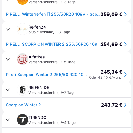
Versandkostenfrei
,
2–3 Tage
359,09 €
PIRELLI Winterreifen [] 255/50R20 109V - Scorpion Winter 2 4138100 255/50 R20
Reifen24
5,95 € Versand
,
1–3 Tage
254,69 €
PIRELLI SCORPION WINTER 2 255/50R20 109V XL MFS BSW
Alfatires
Versandkostenfrei
,
2–5 Tage
245,34 €
Pirelli Scorpion Winter 2 255/50 R20 109V XL Winterreifen
Oder 42,40 €/Mon.
²
REIFEN.DE
Versandkostenfrei
,
5–7 Tage
243,72 €
Scorpion Winter 2
TIRENDO
Versandkostenfrei
,
2–4 Tage