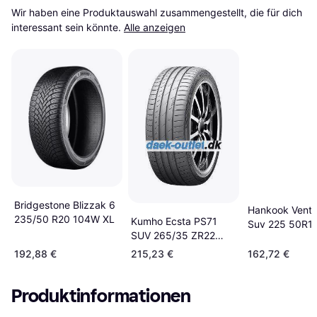
Wir haben eine Produktauswahl zusammengestellt, die für dich 
interessant sein könnte.
Alle anzeigen
Bridgestone Blizzak 6
Hankook Ventu
235/50 R20 104W XL
Kumho Ecsta PS71
Suv 225 50R1
SUV 265/35 ZR22
XL
102Y XL
192,88 €
215,23 €
162,72 €
Produktinformationen