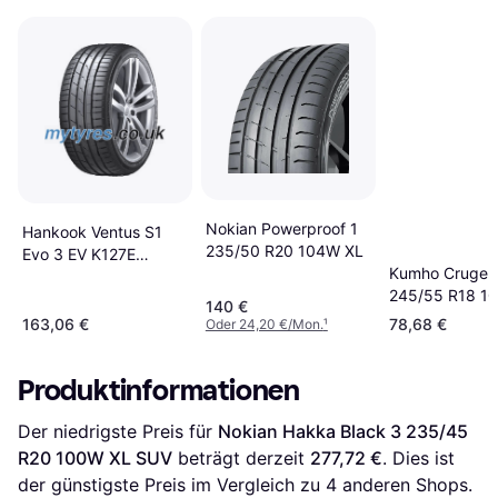
Nokian Powerproof 1
Hankook Ventus S1
235/50 R20 104W XL
Evo 3 EV K127E
Kumho Crugen
235/55 R19 101T 4PR
245/55 R18 1
(+), EV, Sealguard
140 €
163,06 €
78,68 €
Oder 24,20 €/Mon.
¹
Produktinformationen
Der niedrigste Preis für 
Nokian Hakka Black 3 235/45 
R20 100W XL SUV
 beträgt derzeit 
277,72 €
. Dies ist 
der günstigste Preis im Vergleich zu 
4
 anderen Shops.