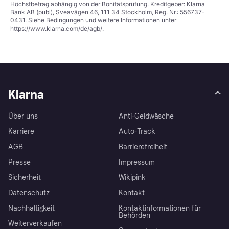
Höchstbetrag abhängig von der Bonitätsprüfung. Kreditgeber: Klarna
Bank AB (publ), Sveavägen 46, 111 34 Stockholm, Reg. Nr.: 556737-
0431. Siehe Bedingungen und weitere Informationen unter
https://www.klarna.com/de/agb/
.
Klarna
Über uns
Anti-Geldwäsche
Karriere
Auto-Track
AGB
Barrierefreiheit
Presse
Impressum
Sicherheit
Wikipink
Datenschutz
Kontakt
Nachhaltigkeit
Kontaktinformationen für
Behörden
Weiterverkaufen