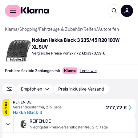
Für Shopper
Für Händler
Klarna
/
Shopping
/
Fahrzeuge & Zubehör
/
Reifen
/
Autoreifen
Nokian Hakka Black 3 235/45 R20 100W 
XL SUV
Vergleiche Preise von
277,72 €
bis
373,59 €
Probiere flexible Zahlungen mit
Lerne wie
Empfohlen
Preis inklusive Versand
REIFEN.DE
ANZEIGE
277,72 €
Versandkostenfrei
,
2–5 Tage
Hakka Black 3
REIFEN.DE
·
Niedrigster Preis
Versandkostenfrei
,
2–5 Tage