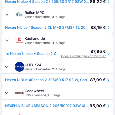
86,22 €
Nexen N blue 4 Season 2 ( 205/50 ZR17 93W XL 4PR )
Reifen MPC
Versandkostenfrei
,
3–5 Tage
88,19 €
Nexen N'blue 4Season 2 XL M+S 3PMSF TL 205/50R17 93W
Kaufland.de
Versandkostenfrei
,
4–6 Tage
87,95 €
1x Nexen N blue 4 Season 2 Ganzjahresreifen 205/50 R17 93W XL M+S 3PMSF Allwetterreifen Reifen
Oder 3 Zahlungen von 29,31 €
¹
CHECK24
Versandkostenfrei
,
2–4 Tage
87,99 €
Nexen N Blue 4Season 2 205/50 R17 93 W, Ganzjahresreifen
Goodwheel
5,95 € Versand
,
1–3 Tage
95,90 €
NEXEN N BLUE 4SEASON 2 205/50R17 93W XL BSW