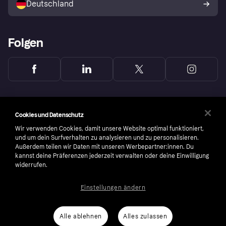
Deutschland
Käuferschutzrichtlinie
Folgen
Cookies und Datenschutz
Wir verwenden Cookies, damit unsere Website optimal funktioniert,
und um dein Surfverhalten zu analysieren und zu personalisieren.
Außerdem teilen wir Daten mit unseren Werbepartner:innen. Du
kannst deine Präferenzen jederzeit verwalten oder deine Einwilligung
widerrufen.
Einstellungen ändern
Copyright © 2005-2026 Klarna Bank AB (publ). Headquarters: Stockholm, Sweden. All
rights reserved. Klarna Bank AB (publ). Sveavägen 46, 111 34 Stockholm. Organization
number: 556737-0431
Alle ablehnen
Alles zulassen
Nutzungsbedingungen
Cookies
Klarna.com