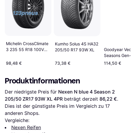
Michelin CrossClimate
Kumho Solus 4S HA32
Goodyear Vect
3 235 55 R18 100V
205/50 R17 93W XL
Seasons Gen-
Tire
205/50 R17 9
98,48 €
73,38 €
114,50 €
Produktinformationen
Der niedrigste Preis für 
Nexen N blue 4 Season 2 
205/50 ZR17 93W XL 4PR
 beträgt derzeit 
86,22 €
. 
Dies ist der günstigste Preis im Vergleich zu 
17
anderen Shops.
Vergleiche:
Nexen Reifen