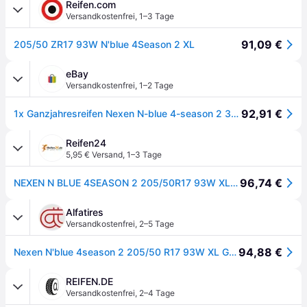
Reifen.com
Versandkostenfrei
,
1–3 Tage
91,09 €
205/50 ZR17 93W N'blue 4Season 2 XL
eBay
Versandkostenfrei
,
1–2 Tage
92,91 €
1x Ganzjahresreifen Nexen N-blue 4-season 2 3pmsf Xl 205/50 R17 Zoll 93w
Reifen24
5,95 € Versand
,
1–3 Tage
96,74 €
NEXEN N BLUE 4SEASON 2 205/50R17 93W XL BSW
Alfatires
Versandkostenfrei
,
2–5 Tage
94,88 €
Nexen N'blue 4season 2 205/50 R17 93W XL Ganzjahresreifen
REIFEN.DE
Versandkostenfrei
,
2–4 Tage