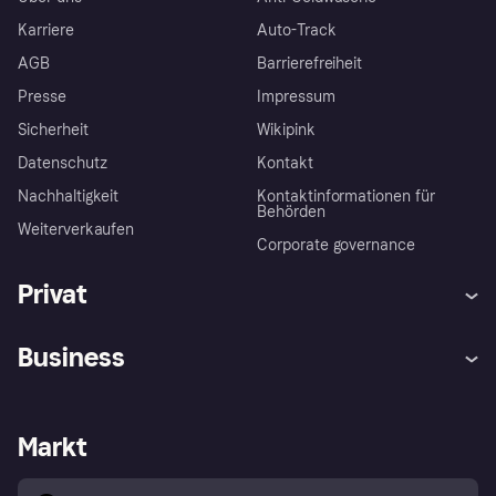
Karriere
Auto-Track
AGB
Barrierefreiheit
Presse
Impressum
Sicherheit
Wikipink
Datenschutz
Kontakt
Nachhaltigkeit
Kontaktinformationen für
Behörden
Weiterverkaufen
Corporate governance
Privat
Hilfe
Beschwerden
Business
Einloggen
Sicher shoppen mit Klarna
Händlersupport
Entwicklerseite
Mit Klarna einkaufen
Festgeld
Händlerportal
Betriebsstatus
Markt
Klarna App
Datenschutzeinstellungen
Mit Klarna verkaufen
Plattformen und Partner
Shops entdecken
Dein Widerrufsrecht