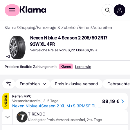
Für Shopper
Für Händler
Klarna
/
Shopping
/
Fahrzeuge & Zubehör
/
Reifen
/
Autoreifen
Nexen N blue 4 Season 2 205/50 ZR17 
93W XL 4PR
Vergleiche Preise von
86,22 €
bis
166,99 €
+
2
Probiere flexible Zahlungen mit
Lerne wie
Empfohlen
Preis inklusive Versand
Gebrauchte
Reifen MPC
ANZEIGE
88,19 €
Versandkostenfrei
,
3–5 Tage
Nexen N'blue 4Season 2 XL M+S 3PMSF TL 205/50R17 93W
TIRENDO
·
Niedrigster Preis
Versandkostenfrei
,
2–4 Tage