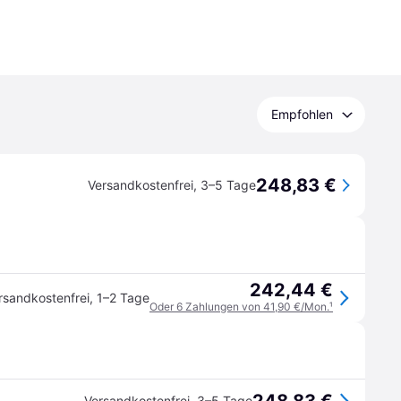
Empfohlen
248,83 €
Versandkostenfrei
,
3–5 Tage
242,44 €
rsandkostenfrei
,
1–2 Tage
Oder 6 Zahlungen von 41,90 €/Mon.
¹
Versandkostenfrei
,
3–5 Tage