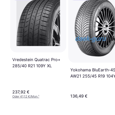
Vredestein Quatrac Pro+
285/40 R21 109Y XL
Yokohama BluEarth-4
AW21 255/45 R19 104
237,92 €
136,49 €
Oder 41,12 €/Mon.
¹