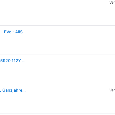
Ver
CONTINENTAL Ganzjahresreifen 285/45 R20 112Y XL EVc - AllSeasonContact 2 03200090000
CONTINENTAL ALLSEASONCONTACT 2 (EVc) 285/45R20 112Y (EVc) XL FR BSW
Continental Allseasoncontact 2 285/45 R20 112Y XL Ganzjahresreifen
Ver