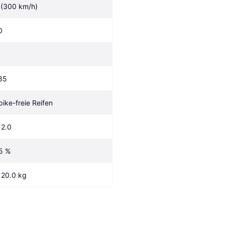
 (300 km/h)
0
85
pike-freie Reifen
12.0
5 %
120.0 kg