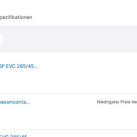
pezifikationen
Continental AllSeasonContact 2 FR XL M+S 3PMSF EVC 285/45R20 112Y
Ganzjahresreifen 285/45 R20 112y Continental Allseasoncontact 2 3pmsf Evc Mfs Xl
·
Niedrigster Preis
Ve