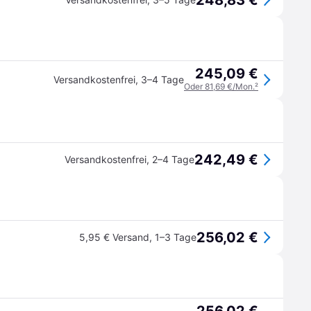
248,83 €
245,09 €
Versandkostenfrei
,
3–4 Tage
Oder 81,69 €/Mon.
²
242,49 €
Versandkostenfrei
,
2–4 Tage
256,02 €
5,95 € Versand
,
1–3 Tage