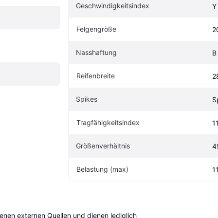
Geschwindigkeitsindex
Y
Felgengröße
2
Nasshaftung
B
Reifenbreite
2
Spikes
S
Tragfähigkeitsindex
1
Größenverhältnis
4
Belastung (max)
1
en externen Quellen und dienen lediglich 