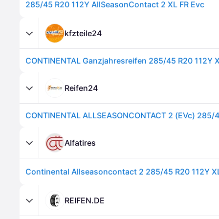
285/45 R20 112Y AllSeasonContact 2 XL FR Evc
kfzteile24
Reifen24
Alfatires
REIFEN.DE