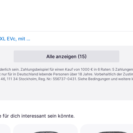
Continental AllSeasonContact 2 ( 285/45 R20 112Y XL EVc, mit Felgenrippe )
Alle anzeigen (15)
derlich sein. Zahlungsbeispiel für einen Kauf von 1000 € in 6 Raten: 5 Zahlungen
t nur für in Deutschland lebende Personen über 18 Jahre. Vorbehaltlich der Zu
n 46, 111 34 Stockholm, Reg. Nr.: 556737-0431. Siehe Bedingungen und weitere 
für dich interessant sein könnte.