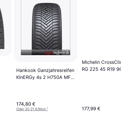
Michelin CrossClimat
RG 225 45 R19 96W
Hankook Ganzjahresreifen
Reifen
KInERGy 4s 2 H750A MFS
285/45 R20 112H
174,80 €
177,99 €
Oder 30,21 €/Mon.
¹