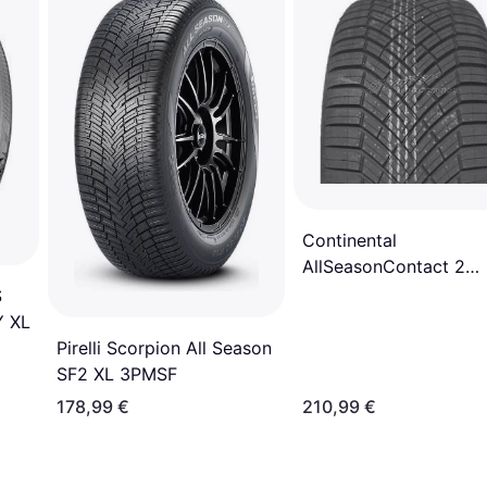
Continental
AllSeasonContact 2
275/45 R21 110Y XL
S
Y XL
Pirelli Scorpion All Season
SF2 XL 3PMSF
178,99 €
210,99 €