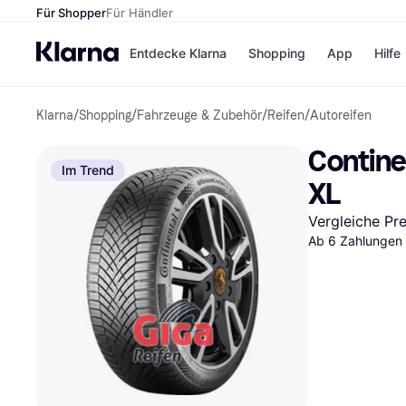
Für Shopper
Für Händler
Entdecke Klarna
Shopping
App
Hilfe
Klarna
/
Shopping
/
Fahrzeuge & Zubehör
/
Reifen
/
Autoreifen
Zahlungsmethoden
Shops
Zahlungsmethoden
Kaufla
Contine
Sofort bezahlen
eBay
Im Trend
Bezahle in 3 Teilzahlunge
Temu
XL
Bezahle in bis zu 30 Tage
Samsu
Ratenzahlung
SHEIN
Vergleiche Pr
Ab 6 Zahlungen 
Alle Shops