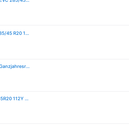
Continental AllSeasonContact 2 FR XL M+S 3PMSF EVC 285/45R20 112Y
Continental GAN car-tyres AllSeasonContact™ 2 ( 285/45 R20 112Y XL EVc, mit Felgenrippe )
Continental AllSeasonContact 2 285/45 R20 112 Y, Ganzjahresreifen
CONTINENTAL ALLSEASONCONTACT 2 (EVc) 285/45R20 112Y (EVc) XL FR BSW