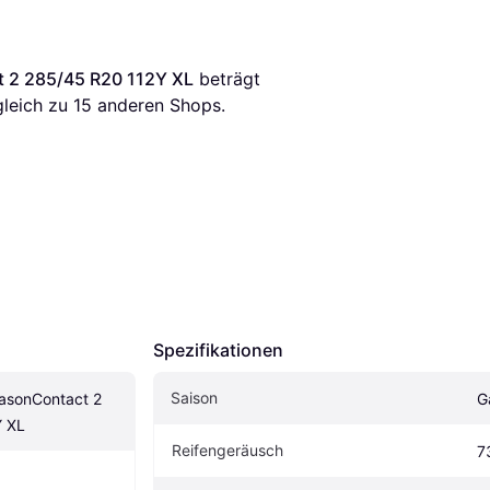
t 2 285/45 R20 112Y XL
 beträgt 
gleich zu 
15
 anderen Shops.
Spezifikationen
Saison
easonContact 2 
G
Y XL
Reifengeräusch
7