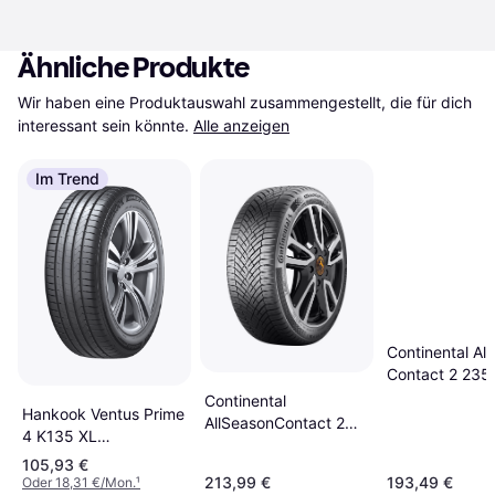
Ähnliche Produkte
Wir haben eine Produktauswahl zusammengestellt, die für dich 
interessant sein könnte.
Alle anzeigen
Im Trend
Continental Al
Contact 2 235
Tyre
Continental
Hankook Ventus Prime
AllSeasonContact 2
4 K135 XL
Evc XL 265 45 R20
Sommerreifen
105,93 €
108Y XL EVc Tyres
213,99 €
193,49 €
Oder 18,31 €/Mon.
¹