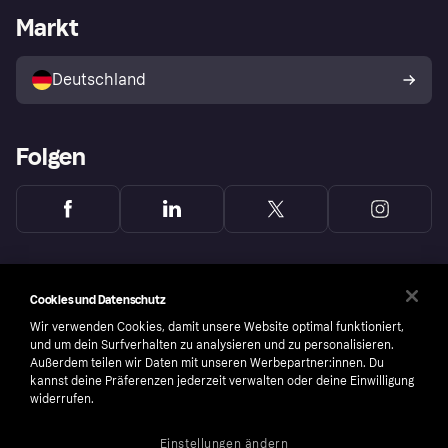
Händlerportal
Betriebsstatus
Markt
Klarna App
Datenschutzeinstellungen
Mit Klarna verkaufen
Plattformen und Partner
Shops entdecken
Dein Widerrufsrecht
Deutschland
Käuferschutzrichtlinie
Folgen
Cookies und Datenschutz
Wir verwenden Cookies, damit unsere Website optimal funktioniert,
und um dein Surfverhalten zu analysieren und zu personalisieren.
Außerdem teilen wir Daten mit unseren Werbepartner:innen. Du
kannst deine Präferenzen jederzeit verwalten oder deine Einwilligung
widerrufen.
Einstellungen ändern