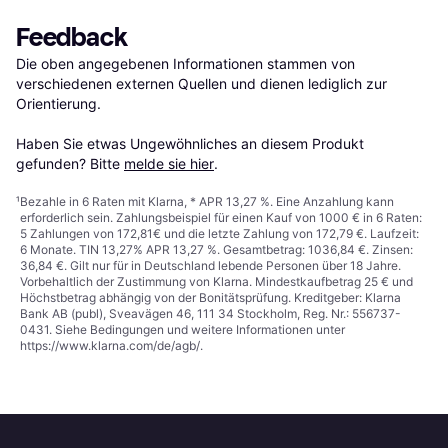
Feedback
Die oben angegebenen Informationen stammen von 
verschiedenen externen Quellen und dienen lediglich zur 
Orientierung.

Haben Sie etwas Ungewöhnliches an diesem Produkt 
gefunden? Bitte 
melde sie hier
.
¹
Bezahle in 6 Raten mit Klarna, * APR 13,27 %. Eine Anzahlung kann
erforderlich sein. Zahlungsbeispiel für einen Kauf von 1000 € in 6 Raten:
5 Zahlungen von 172,81€ und die letzte Zahlung von 172,79 €. Laufzeit:
6 Monate. TIN 13,27% APR 13,27 %. Gesamtbetrag: 1036,84 €. Zinsen:
36,84 €. Gilt nur für in Deutschland lebende Personen über 18 Jahre.
Vorbehaltlich der Zustimmung von Klarna. Mindestkaufbetrag 25 € und
Höchstbetrag abhängig von der Bonitätsprüfung. Kreditgeber: Klarna
Bank AB (publ), Sveavägen 46, 111 34 Stockholm, Reg. Nr.: 556737-
0431. Siehe Bedingungen und weitere Informationen unter
https://www.klarna.com/de/agb/
.