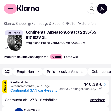
Für Shopper
Für Händler
Klarna
/
Shopping
/
Fahrzeuge & Zubehör
/
Reifen
/
Autoreifen
Continental AllSeasonContact 2 235/55 
Im Trend
R17 103V XL
Vergleiche Preise von
137,99 €
bis
234,99 €
+
1
Probiere flexible Zahlungen mit
Lerne wie
Empfohlen
Preis inklusive Versand
Gebrauchte
Kaufland.de
ANZEIGE
146,39 €
Versandkostenfrei
,
4–7 Tage
Oder 3 Zahlungen von 48,79 €
¹
Continental GAN car-tyres AllSeasonContact™ 2 ( 235/55 R17 103V XL EVc )
Gebraucht ab 
127,81 €
 erhältlich.
Anzeigen
CHECK24