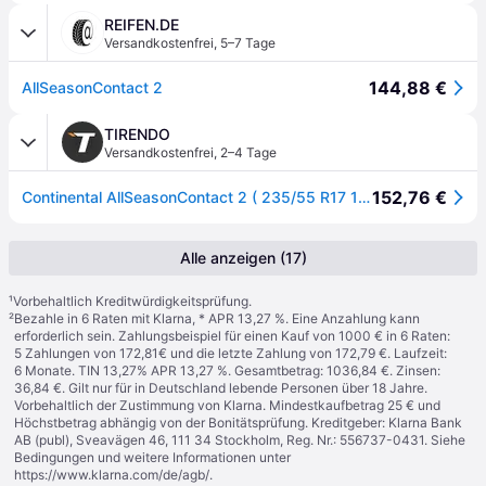
REIFEN.DE
Versandkostenfrei
,
5–7 Tage
144,88 €
AllSeasonContact 2
TIRENDO
Versandkostenfrei
,
2–4 Tage
152,76 €
Continental AllSeasonContact 2 ( 235/55 R17 103V XL EVc )
Alle anzeigen (17)
¹
Vorbehaltlich Kreditwürdigkeitsprüfung.
²
Bezahle in 6 Raten mit Klarna, * APR 13,27 %. Eine Anzahlung kann
erforderlich sein. Zahlungsbeispiel für einen Kauf von 1000 € in 6 Raten:
5 Zahlungen von 172,81€ und die letzte Zahlung von 172,79 €. Laufzeit:
6 Monate. TIN 13,27% APR 13,27 %. Gesamtbetrag: 1036,84 €. Zinsen:
36,84 €. Gilt nur für in Deutschland lebende Personen über 18 Jahre.
Vorbehaltlich der Zustimmung von Klarna. Mindestkaufbetrag 25 € und
Höchstbetrag abhängig von der Bonitätsprüfung. Kreditgeber: Klarna Bank
AB (publ), Sveavägen 46, 111 34 Stockholm, Reg. Nr.: 556737-0431. Siehe
Bedingungen und weitere Informationen unter
https://www.klarna.com/de/agb/
.