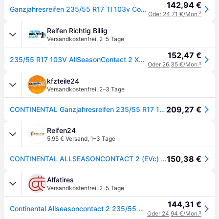
142,94 €
Ganzjahresreifen 235/55 R17 Tl 103v Continental Allseasoncontact 2 3pmsf Evc Xl
Oder 24,71 €/Mon.
²
Reifen Richtig Billig
Versandkostenfrei
,
2–5 Tage
152,47 €
235/55 R17 103V AllSeasonContact 2 XL EVc
Oder 26,35 €/Mon.
²
kfzteile24
Versandkostenfrei
,
2–3 Tage
209,27 €
CONTINENTAL Ganzjahresreifen 235/55 R17 103V XL EVc - AllSeasonContact 2 03201480000
Reifen24
5,95 € Versand
,
1–3 Tage
150,38 €
CONTINENTAL ALLSEASONCONTACT 2 (EVc) 235/55R17 103V (EVc) XL BSW
Alfatires
Versandkostenfrei
,
2–5 Tage
144,31 €
Continental Allseasoncontact 2 235/55 R17 103V XL Ganzjahresreifen
Oder 24,94 €/Mon.
²