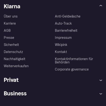
Klarna
Über uns
Anti-Geldwäsche
Karriere
Auto-Track
AGB
Barrierefreiheit
Presse
Impressum
Sicherheit
Wikipink
Datenschutz
Kontakt
Nachhaltigkeit
Kontaktinformationen für
Behörden
Weiterverkaufen
Corporate governance
Privat
Hilfe
Beschwerden
Business
Einloggen
Sicher shoppen mit Klarna
Händlersupport
Entwicklerseite
Mit Klarna einkaufen
Festgeld