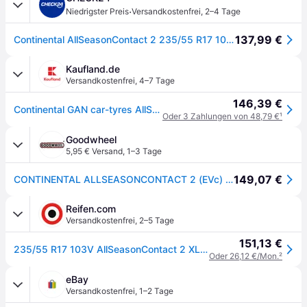
·
Niedrigster Preis
Versandkostenfrei
,
2–4 Tage
137,99 €
Continental AllSeasonContact 2 235/55 R17 103 V, Ganzjahresreifen
Kaufland.de
Versandkostenfrei
,
4–7 Tage
146,39 €
Continental GAN car-tyres AllSeasonContact™ 2 ( 235/55 R17 103V XL EVc )
Oder 3 Zahlungen von 48,79 €
¹
Goodwheel
5,95 € Versand
,
1–3 Tage
149,07 €
CONTINENTAL ALLSEASONCONTACT 2 (EVc) 235/55R17 103V (EVc) XL BSW
Reifen.com
Versandkostenfrei
,
2–5 Tage
151,13 €
235/55 R17 103V AllSeasonContact 2 XL EVc
Oder 26,12 €/Mon.
²
eBay
Versandkostenfrei
,
1–2 Tage