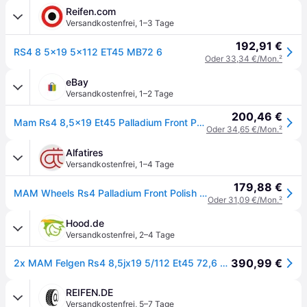
Reifen.com
Versandkostenfrei
,
1–3 Tage
192,91 €
RS4 8 5x19 5x112 ET45 MB72 6
Oder 33,34 €/Mon.
²
eBay
Versandkostenfrei
,
1–2 Tage
200,46 €
Mam Rs4 8,5x19 Et45 Palladium Front Polish Alufelge
Oder 34,65 €/Mon.
²
Alfatires
Versandkostenfrei
,
1–4 Tage
179,88 €
MAM Wheels Rs4 Palladium Front Polish 8.5x19 ET 45 5/112 Alufelge Grau
Oder 31,09 €/Mon.
²
Hood.de
Versandkostenfrei
,
2–4 Tage
390,99 €
2x MAM Felgen Rs4 8,5jx19 5/112 Et45 72,6 Pfp Palladium Front Polish
REIFEN.DE
Versandkostenfrei
,
5–7 Tage