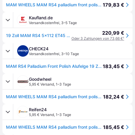
179,83 €
MAM WHEELS MAM RS4 palladium front polished 8.5Jx19 5x112 ET45
Kaufland.de
Versandkostenfrei
,
3–5 Tage
220,99 €
19 Zoll MAM RS4 5x112 ET45 Alufelgen PALLADIUM FRONT POLISH
Oder 3 Zahlungen von 73,66 €
¹
CHECK24
Versandkostenfrei
,
3–10 Tage
183,45 €
MAM RS4 Palladium Front Polish Alufelge 19 Zoll ET45 5x112 ML72,6
Goodwheel
5,95 € Versand
,
1–3 Tage
182,24 €
MAM WHEELS MAM RS4 palladium front polished 8.5Jx19 5x112 ET45
Reifen24
5,95 € Versand
,
1–3 Tage
185,45 €
MAM WHEELS MAM RS4 palladium front polished 8.5Jx19 5x112 ET45