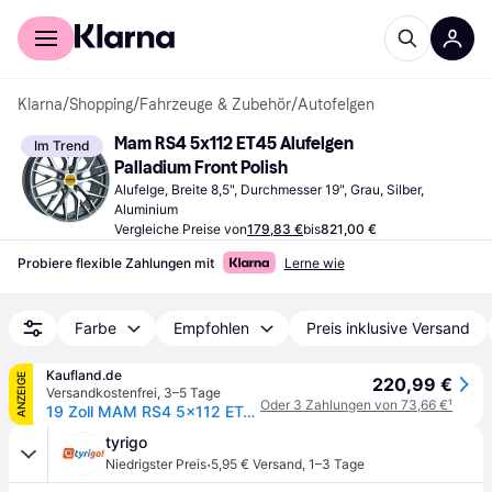
Für Shopper
Für Händler
Klarna
/
Shopping
/
Fahrzeuge & Zubehör
/
Autofelgen
Mam RS4 5x112 ET45 Alufelgen 
Im Trend
Palladium Front Polish
Alufelge, Breite 8,5", Durchmesser 19", Grau, Silber, 
Aluminium
Vergleiche Preise von
179,83 €
bis
821,00 €
Probiere flexible Zahlungen mit
Lerne wie
Farbe
Empfohlen
Preis inklusive Versand
Kaufland.de
ANZEIGE
220,99 €
Versandkostenfrei
,
3–5 Tage
Oder 3 Zahlungen von 73,66 €
¹
19 Zoll MAM RS4 5x112 ET45 Alufelgen PALLADIUM FRONT POLISH
tyrigo
·
Niedrigster Preis
5,95 € Versand
,
1–3 Tage