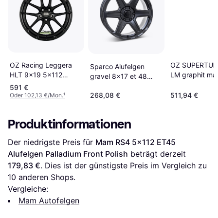
OZ Racing Leggera
OZ SUPERTUR
Sparco Alufelgen
HLT 9x19 5x112
LM graphit mat
gravel 8x17 et 48
Alufelgen
9.5Jx19 5x11
5x112 matt black
591 €
268,08 €
511,94 €
Oder 102,13 €/Mon.
¹
Produktinformationen
Der niedrigste Preis für 
Mam RS4 5x112 ET45 
Alufelgen Palladium Front Polish
 beträgt derzeit 
179,83 €
. Dies ist der günstigste Preis im Vergleich zu 
10
 anderen Shops.
Vergleiche:
Mam Autofelgen