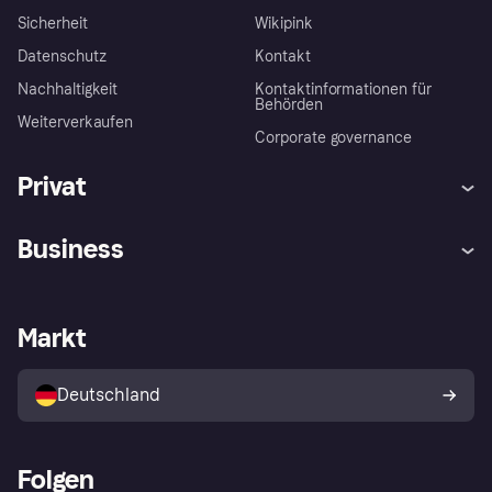
Sicherheit
Wikipink
Datenschutz
Kontakt
Nachhaltigkeit
Kontaktinformationen für
Behörden
Weiterverkaufen
Corporate governance
Privat
Hilfe
Beschwerden
Business
Einloggen
Sicher shoppen mit Klarna
Händlersupport
Entwicklerseite
Mit Klarna einkaufen
Festgeld
Händlerportal
Betriebsstatus
Markt
Klarna App
Datenschutzeinstellungen
Mit Klarna verkaufen
Plattformen und Partner
Shops entdecken
Dein Widerrufsrecht
Deutschland
Käuferschutzrichtlinie
Folgen