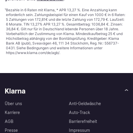
¹
Bezahle in 6 Raten mit Klarna, * APR 13,27 %. Eine Anzahlung kann
erforderlich sein. Zahlungsbeispiel für einen Kauf von 1000 € in 6 Raten:
5 Zahlungen von 172,81€ und die letzte Zahlung von 172,79 €. Laufzeit:
6 Monate. TIN 13,27% APR 13,27 %. Gesamtbetrag: 1036,84 €. Zinsen:
36,84 €. Gilt nur für in Deutschland lebende Personen über 18 Jahre.
Vorbehaltlich der Zustimmung von Klarna. Mindestkaufbetrag 25 € und
Höchstbetrag abhängig von der Bonitätsprüfung. Kreditgeber: Klarna
Bank AB (publ), Sveavägen 46, 111 34 Stockholm, Reg. Nr.: 556737-
0431. Siehe Bedingungen und weitere Informationen unter
https://www.klarna.com/de/agb/
.
Klarna
Über uns
Anti-Geldwäsche
Karriere
Auto-Track
AGB
Barrierefreiheit
Presse
Impressum