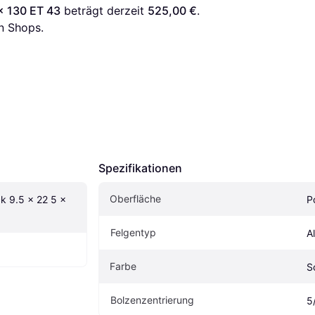
x 130 ET 43
 beträgt derzeit 
525,00 €
. 
n Shops.
Spezifikationen
Oberfläche
k 9.5 x 22 5 x 
Po
Felgentyp
A
Farbe
S
Bolzenzentrierung
5