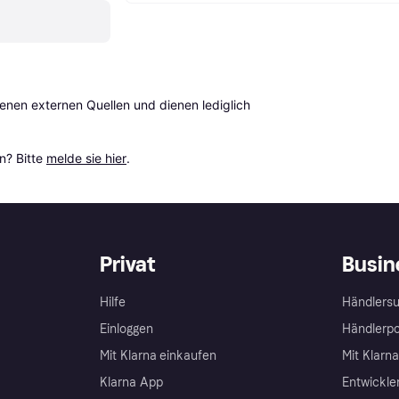
en externen Quellen und dienen lediglich 
? Bitte 
melde sie hier
.
Privat
Busin
Hilfe
Händlersu
Einloggen
Händlerpo
Mit Klarna einkaufen
Mit Klarn
Klarna App
Entwickle