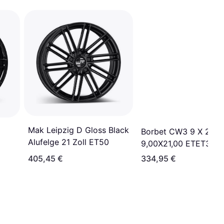
Mak Leipzig D Gloss Black
Borbet CW3 9 X 21
Alufelge 21 Zoll ET50
9,00X21,00 ETET35
LK5X114
405,45 €
334,95 €