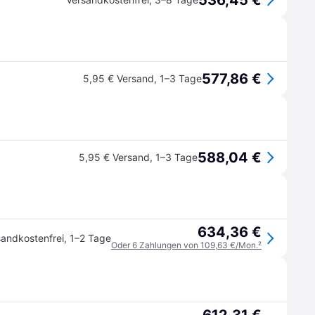
536,45 €
577,86 €
5,95 € Versand
,
1–3 Tage
588,04 €
5,95 € Versand
,
1–3 Tage
634,36 €
sandkostenfrei
,
1–2 Tage
Oder 6 Zahlungen von 109,63 €/Mon.
²