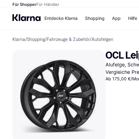
Für Shopper
Für Händler
Entdecke Klarna
Shopping
App
Hilfe
Klarna
/
Shopping
/
Fahrzeuge & Zubehör
/
Autofelgen
Zahlungsmethoden
Shops
Zahlungsmethoden
Kaufla
OCL Leip
Sofort bezahlen
eBay
Bezahle in 3
Temu
Alufelge, Sch
Teilzahlungen
Samsu
Bezahle in bis zu 30
SHEIN
Vergleiche Pr
Tagen
Ab 175,00 €/Mon
Ratenzahlung
Alle Shops