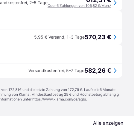
612,31 €
andkostenfrei
,
2–5 Tage
Oder 6 Zahlungen von 105,82 €/Mon.
²
570,23 €
5,95 € Versand
,
1–3 Tage
582,26 €
Versandkostenfrei
,
5–7 Tage
n von 172,81€ und die letzte Zahlung von 172,79 €. Laufzeit: 6 Monate.
stimmung von Klarna. Mindestkaufbetrag 25 € und Höchstbetrag abhängig
Informationen unter
https://www.klarna.com/de/agb/
.
Alle anzeigen