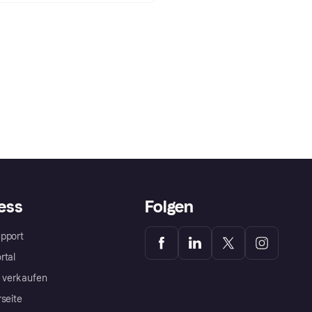
ess
Folgen
pport
rtal
a verkaufen
rseite