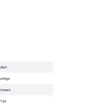
liert
lufelge
chwarz
/130