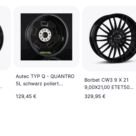
Autec TYP Q - QUANTRO
Borbet CW3 9 X 21
5L schwarz poliert
9,00X21,00 ETET50
6.0Jx15 5x130 ET60
LK5X130
129,45 €
329,95 €