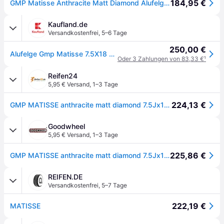
184,95 €
GMP Matisse Anthracite Matt Diamond Alufelge 18 Zoll ET35 5x114,3 ML66,1
Kaufland.de
Versandkostenfrei
,
5–6 Tage
250,00 €
Alufelge Gmp Matisse 7.5X18 5X114,3 Et 35 Matt Anthracite Diamond
Oder 3 Zahlungen von 83,33 €
¹
Reifen24
5,95 € Versand
,
1–3 Tage
224,13 €
GMP MATISSE anthracite matt diamond 7.5Jx18 5x114.3 ET35
Goodwheel
5,95 € Versand
,
1–3 Tage
225,86 €
GMP MATISSE anthracite matt diamond 7.5Jx18 5x114.3 ET35
REIFEN.DE
Versandkostenfrei
,
5–7 Tage
222,19 €
MATISSE