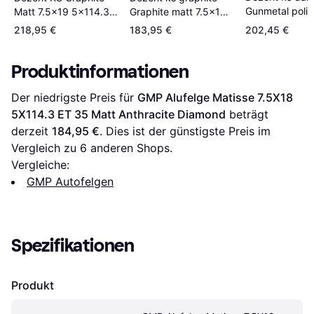
Gunmetal poli
Matt 7.5x19 5x114.3
Graphite matt 7.5x18
7.5x18 5x114.
ET51
5x114.3 ET45
218,95 €
183,95 €
202,45 €
ET49.5
Produktinformationen
Der niedrigste Preis für 
GMP Alufelge Matisse 7.5X18 
5X114.3 ET 35 Matt Anthracite Diamond
 beträgt 
derzeit 
184,95 €
. Dies ist der günstigste Preis im 
Vergleich zu 
6
 anderen Shops.
Vergleiche:
GMP Autofelgen
Spezifikationen
Produkt