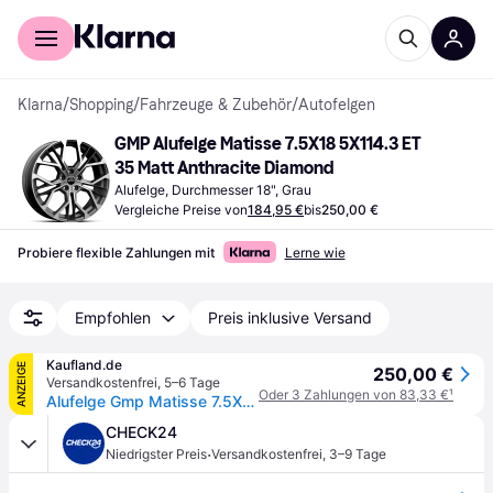
Für Shopper
Für Händler
Klarna
/
Shopping
/
Fahrzeuge & Zubehör
/
Autofelgen
GMP Alufelge Matisse 7.5X18 5X114.3 ET 
35 Matt Anthracite Diamond
Alufelge, Durchmesser 18", Grau
Vergleiche Preise von
184,95 €
bis
250,00 €
Probiere flexible Zahlungen mit
Lerne wie
Empfohlen
Preis inklusive Versand
Kaufland.de
ANZEIGE
250,00 €
Versandkostenfrei
,
5–6 Tage
Oder 3 Zahlungen von 83,33 €
¹
Alufelge Gmp Matisse 7.5X18 5X114,3 Et 35 Matt Anthracite Diamond
CHECK24
·
Niedrigster Preis
Versandkostenfrei
,
3–9 Tage