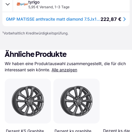
tyrigo
5,95 € Versand
,
1–3 Tage
222,87 €
GMP MATISSE anthracite matt diamond 7.5Jx18 5x114.3 ET35
¹
Vorbehaltlich Kreditwürdigkeitsprüfung.
Ähnliche Produkte
Wir haben eine Produktauswahl zusammengestellt, die für dich 
interessant sein könnte.
Alle anzeigen
Dezent ks dar
Dezent KS Graphite
Dezent ks graphite