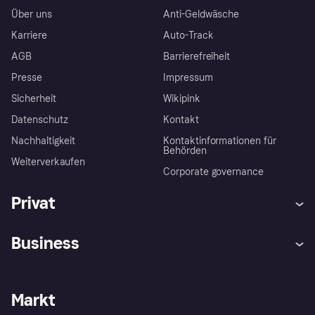
Über uns
Anti-Geldwäsche
Karriere
Auto-Track
AGB
Barrierefreiheit
Presse
Impressum
Sicherheit
Wikipink
Datenschutz
Kontakt
Nachhaltigkeit
Kontaktinformationen für
Behörden
Weiterverkaufen
Corporate governance
Privat
Hilfe
Beschwerden
Business
Einloggen
Sicher shoppen mit Klarna
Händlersupport
Entwicklerseite
Mit Klarna einkaufen
Festgeld
Händlerportal
Betriebsstatus
Markt
Klarna App
Datenschutzeinstellungen