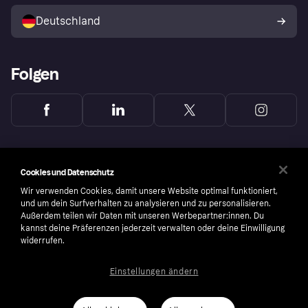
Mit Klarna verkaufen
Plattformen und Partner
Shops entdecken
Dein Widerrufsrecht
Deutschland
Käuferschutzrichtlinie
Folgen
Cookies und Datenschutz
Wir verwenden Cookies, damit unsere Website optimal funktioniert,
und um dein Surfverhalten zu analysieren und zu personalisieren.
Außerdem teilen wir Daten mit unseren Werbepartner:innen. Du
kannst deine Präferenzen jederzeit verwalten oder deine Einwilligung
widerrufen.
Einstellungen ändern
Copyright © 2005-2026 Klarna Bank AB (publ). Headquarters: Stockholm, Sweden. All
rights reserved. Klarna Bank AB (publ). Sveavägen 46, 111 34 Stockholm. Organization
number: 556737-0431