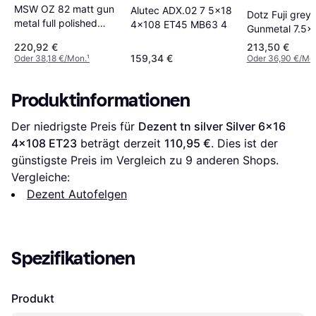
MSW OZ 82 matt gun
Alutec ADX.02 7 5x18
Dotz Fuji grey
metal full polished
4x108 ET45 MB63 4
Gunmetal 7.5x
8.0Jx18 5x110 ET30
4x108 ET31
220,92 €
213,50 €
159,34 €
Oder 38,18 €/Mon.
¹
Oder 36,90 €/Mo
Produktinformationen
Der niedrigste Preis für 
Dezent tn silver Silver 6x16 
4x108 ET23
 beträgt derzeit 
110,95 €
. Dies ist der 
günstigste Preis im Vergleich zu 
9
 anderen Shops.
Vergleiche:
Dezent Autofelgen
Spezifikationen
Produkt