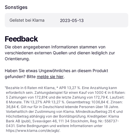
Sonstiges
Gelistet bei Klarna
2023-05-13
Feedback
Die oben angegebenen Informationen stammen von 
verschiedenen externen Quellen und dienen lediglich zur 
Orientierung.

Haben Sie etwas Ungewöhnliches an diesem Produkt 
gefunden? Bitte 
melde sie hier
.
¹
Bezahle in 6 Raten mit Klarna, * APR 13,27 %. Eine Anzahlung kann
erforderlich sein. Zahlungsbeispiel für einen Kauf von 1000 € in 6 Raten:
5 Zahlungen von 172,81€ und die letzte Zahlung von 172,79 €. Laufzeit:
6 Monate. TIN 13,27% APR 13,27 %. Gesamtbetrag: 1036,84 €. Zinsen:
36,84 €. Gilt nur für in Deutschland lebende Personen über 18 Jahre.
Vorbehaltlich der Zustimmung von Klarna. Mindestkaufbetrag 25 € und
Höchstbetrag abhängig von der Bonitätsprüfung. Kreditgeber: Klarna
Bank AB (publ), Sveavägen 46, 111 34 Stockholm, Reg. Nr.: 556737-
0431. Siehe Bedingungen und weitere Informationen unter
https://www.klarna.com/de/agb/
.