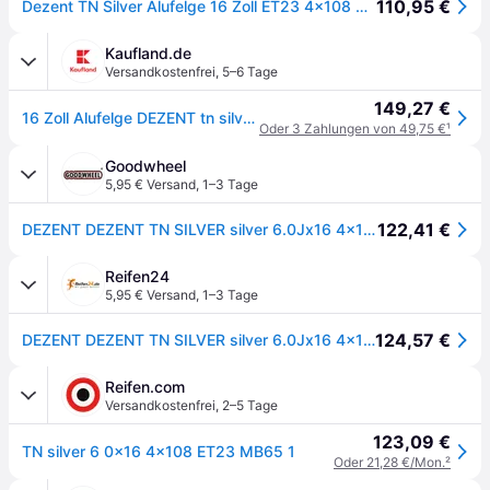
110,95 €
Dezent TN Silver Alufelge 16 Zoll ET23 4x108 ML65,1
Kaufland.de
Versandkostenfrei
,
5–6 Tage
149,27 €
16 Zoll Alufelge DEZENT tn silver 16"x6" 4x108 PCD ET23 65.1mm Felge Silber
Oder 3 Zahlungen von 49,75 €
¹
Goodwheel
5,95 € Versand
,
1–3 Tage
122,41 €
DEZENT DEZENT TN SILVER silver 6.0Jx16 4x108 ET23
Reifen24
5,95 € Versand
,
1–3 Tage
124,57 €
DEZENT DEZENT TN SILVER silver 6.0Jx16 4x108 ET23
Reifen.com
Versandkostenfrei
,
2–5 Tage
123,09 €
TN silver 6 0x16 4x108 ET23 MB65 1
Oder 21,28 €/Mon.
²