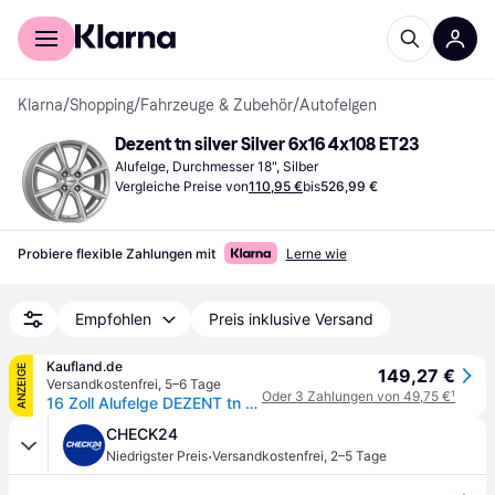
Für Shopper
Für Händler
Klarna
/
Shopping
/
Fahrzeuge & Zubehör
/
Autofelgen
Dezent tn silver Silver 6x16 4x108 ET23
Alufelge, Durchmesser 18", Silber
Vergleiche Preise von
110,95 €
bis
526,99 €
Probiere flexible Zahlungen mit
Lerne wie
Empfohlen
Preis inklusive Versand
Kaufland.de
ANZEIGE
149,27 €
Versandkostenfrei
,
5–6 Tage
Oder 3 Zahlungen von 49,75 €
¹
16 Zoll Alufelge DEZENT tn silver 16"x6" 4x108 PCD ET23 65.1mm Felge Silber
CHECK24
·
Niedrigster Preis
Versandkostenfrei
,
2–5 Tage