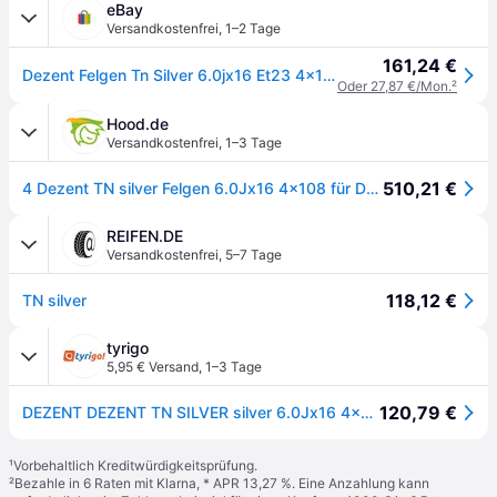
eBay
Versandkostenfrei
,
1–2 Tage
161,24 €
Dezent Felgen Tn Silver 6.0jx16 Et23 4x108 Für Peugeot 1007 2008 207 208 Alufelg
Oder 27,87 €/Mon.
²
Hood.de
Versandkostenfrei
,
1–3 Tage
510,21 €
4 Dezent TN silver Felgen 6.0Jx16 4x108 für DS DS3
REIFEN.DE
Versandkostenfrei
,
5–7 Tage
118,12 €
TN silver
tyrigo
5,95 € Versand
,
1–3 Tage
120,79 €
DEZENT DEZENT TN SILVER silver 6.0Jx16 4x108 ET23
¹
Vorbehaltlich Kreditwürdigkeitsprüfung.
²
Bezahle in 6 Raten mit Klarna, * APR 13,27 %. Eine Anzahlung kann