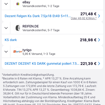
eBay
Versandkostenfrei
,
1–2 Tage
271,48 €
Dezent Felgen Ks Dark 7.5jx18 Et49 5x114.3 Für Mazda 3 6 Cx-3 Cx-5 Cx-7 Mx-5 Alu
Oder 46,92 €/Mon.
²
REIFEN.DE
Versandkostenfrei
,
5–7 Tage
218,98 €
KS dark
tyrigo
5,95 € Versand
,
1–3 Tage
221,39 €
DEZENT DEZENT KS DARK gunmetal poliert 7.5Jx18 5x114.3 ET49.5
¹
Vorbehaltlich Kreditwürdigkeitsprüfung.
²
Bezahle in 6 Raten mit Klarna, * APR 13,27 %. Eine Anzahlung kann
erforderlich sein. Zahlungsbeispiel für einen Kauf von 1000 € in 6 Raten:
5 Zahlungen von 172,81€ und die letzte Zahlung von 172,79 €. Laufzeit:
6 Monate. TIN 13,27% APR 13,27 %. Gesamtbetrag: 1036,84 €. Zinsen:
36,84 €. Gilt nur für in Deutschland lebende Personen über 18 Jahre.
Vorbehaltlich der Zustimmung von Klarna. Mindestkaufbetrag 25 € und
Höchstbetrag abhängig von der Bonitätsprüfung. Kreditgeber: Klarna Bank
AB (publ), Sveavägen 46, 111 34 Stockholm, Reg. Nr.: 556737-0431. Siehe