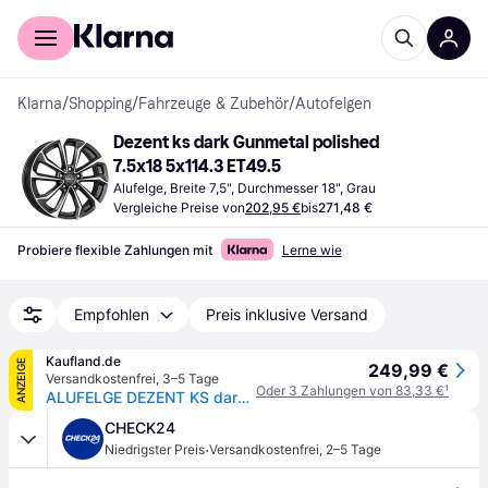
Für Shopper
Für Händler
Klarna
/
Shopping
/
Fahrzeuge & Zubehör
/
Autofelgen
Dezent ks dark Gunmetal polished 
7.5x18 5x114.3 ET49.5
Alufelge, Breite 7,5", Durchmesser 18", Grau
Vergleiche Preise von
202,95 €
bis
271,48 €
Probiere flexible Zahlungen mit
Lerne wie
Empfohlen
Preis inklusive Versand
Kaufland.de
ANZEIGE
249,99 €
Versandkostenfrei
,
3–5 Tage
Oder 3 Zahlungen von 83,33 €
¹
ALUFELGE DEZENT KS dark 7.5x18 5x114.3 ET 49.5 GUNMETAL/POLISHED
CHECK24
·
Niedrigster Preis
Versandkostenfrei
,
2–5 Tage