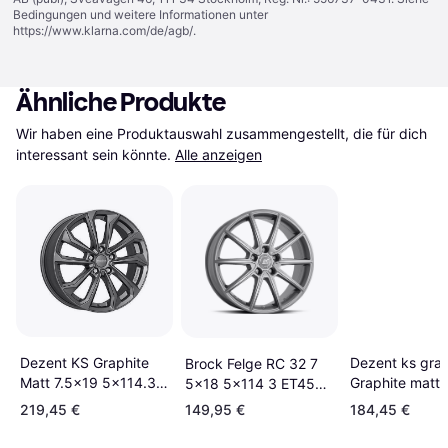
Bedingungen und weitere Informationen unter
https://www.klarna.com/de/agb/
.
Ähnliche Produkte
Wir haben eine Produktauswahl zusammengestellt, die für dich 
interessant sein könnte.
Alle anzeigen
Dezent KS Graphite
Dezent ks grap
Brock Felge RC 32 7
Matt 7.5x19 5x114.3
Graphite matt 
5x18 5x114 3 ET45
ET51
5x114.3 ET45
MB60
219,45 €
149,95 €
184,45 €