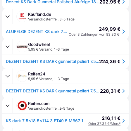
202,95 €
Dezent KS Dark Gunmetal Polished Alufelge 18 Zoll ET49,5 5x114,3 ML67,1
Kaufland.de
Versandkostenfrei
,
3–5 Tage
249,99 €
ALUFELGE DEZENT KS dark 7.5x18 5x114.3 ET 49.5 GUNMETAL/POLISHED
Oder 3 Zahlungen von 83,33 €
¹
Goodwheel
5,95 € Versand
,
1–3 Tage
224,36 €
DEZENT DEZENT KS DARK gunmetal poliert 7.5Jx18 5x114.3 ET49.5
Reifen24
5,95 € Versand
,
1–3 Tage
228,31 €
DEZENT DEZENT KS DARK gunmetal poliert 7.5Jx18 5x114.3 ET49.5
Reifen.com
Versandkostenfrei
,
2–5 Tage
216,11 €
KS dark 7 5x18 5x114 3 ET49 5 MB67 1
Oder 37,35 €/Mon.
²