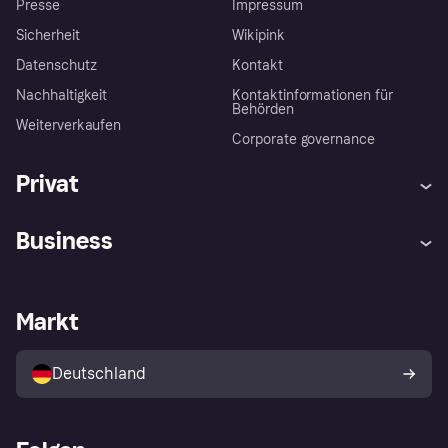
Presse
Impressum
Sicherheit
Wikipink
Datenschutz
Kontakt
Nachhaltigkeit
Kontaktinformationen für
Behörden
Weiterverkaufen
Corporate governance
Privat
Hilfe
Beschwerden
Business
Einloggen
Sicher shoppen mit Klarna
Händlersupport
Entwicklerseite
Mit Klarna einkaufen
Festgeld
Händlerportal
Betriebsstatus
Markt
Klarna App
Datenschutzeinstellungen
Mit Klarna verkaufen
Plattformen und Partner
Shops entdecken
Dein Widerrufsrecht
Deutschland
Käuferschutzrichtlinie