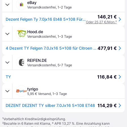
eBay
Versandkostenfrei
,
1–2 Tage
146,21 €
Dezent Felgen Ty 7.0jx16 Et48 5x108 Für Ford C-max Focus Galaxy Kuga Mondeo Puma
Oder 25,27 €/Mon.
²
Hood.de
Versandkostenfrei
,
1–3 Tage
477,91 €
4 Dezent TY Felgen 7.0Jx16 5x108 für Citroen Berlingo C4
REIFEN.DE
Versandkostenfrei
,
5–7 Tage
116,84 €
TY
tyrigo
5,95 € Versand
,
1–3 Tage
114,29 €
DEZENT DEZENT TY silber 7.0Jx16 5x108 ET48
¹
Vorbehaltlich Kreditwürdigkeitsprüfung.
²
Bezahle in 6 Raten mit Klarna, * APR 13,27 %. Eine Anzahlung kann