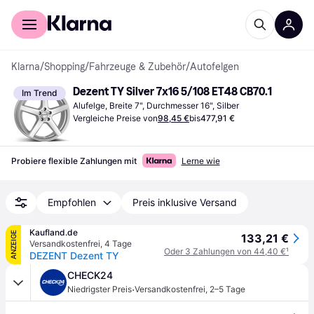
Für Shopper
Für Händler
Klarna
/
Shopping
/
Fahrzeuge & Zubehör
/
Autofelgen
Dezent TY Silver 7x16 5/108 ET48 CB70.1
Im Trend
Alufelge, Breite 7", Durchmesser 16", Silber
Vergleiche Preise von
98,45 €
bis
477,91 €
Probiere flexible Zahlungen mit
Lerne wie
Empfohlen
Preis inklusive Versand
Kaufland.de
ANZEIGE
133,21 €
Versandkostenfrei
,
4 Tage
Oder 3 Zahlungen von 44,40 €
¹
DEZENT Dezent TY
CHECK24
·
Niedrigster Preis
Versandkostenfrei
,
2–5 Tage