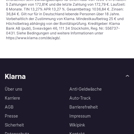
5 Zahlungen von 172,81€ und die letzte Zahlung von 172,79 €. Laufzeit:
6 Monate. TIN 13,27% APR 13,27 %. Gesamtbetrag: 1036,84 €. Zinsen:
36,84 €. Gilt nur für in Deutschland lebende Personen über 18 Jahre.
Vorbehaltlich der Zustimmung von Klarna. Mindestkaufbetrag 25 € und
Höchstbetrag abhängig von der Bonitätsprüfung. Kreditgeber: Klarna
Bank AB (publ), Sveavägen 46, 111 34 Stockholm, Reg. Nr.: 556737-
0431. Siehe Bedingungen und weitere Informationen unter
https://www.klarna.com/de/agb/
.
Klarna
Über uns
Anti-Geldwäsche
Karriere
Auto-Track
AGB
Barrierefreiheit
Presse
Impressum
Sicherheit
Wikipink