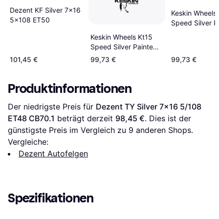
Dezent KF Silver 7x16
Keskin Wheels
5x108 ET50
Speed Silver P
7.0Jx16 4x108
Keskin Wheels Kt15
Speed Silver Painted
7.0Jx16 5x108 Et40
101,45 €
99,73 €
99,73 €
Produktinformationen
Der niedrigste Preis für 
Dezent TY Silver 7x16 5/108 
ET48 CB70.1
 beträgt derzeit 
98,45 €
. Dies ist der 
günstigste Preis im Vergleich zu 
9
 anderen Shops.
Vergleiche:
Dezent Autofelgen
Spezifikationen