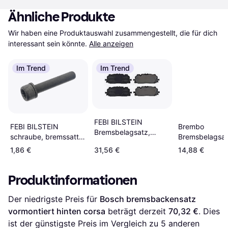
Ähnliche Produkte
Wir haben eine Produktauswahl zusammengestellt, die für dich 
interessant sein könnte.
Alle anzeigen
Im Trend
Im Trend
FEBI BILSTEIN
Brembo
FEBI BILSTEIN
Bremsbelagsatz,
Bremsbelagsa
schraube, bremssattel
Scheibenbremse
VW,AUDI,FORD
48817
1,86 €
31,56 €
14,88 €
Vorderachse 171413
020
Produktinformationen
Der niedrigste Preis für 
Bosch bremsbackensatz 
vormontiert hinten corsa
 beträgt derzeit 
70,32 €
. Dies 
ist der günstigste Preis im Vergleich zu 
5
 anderen 