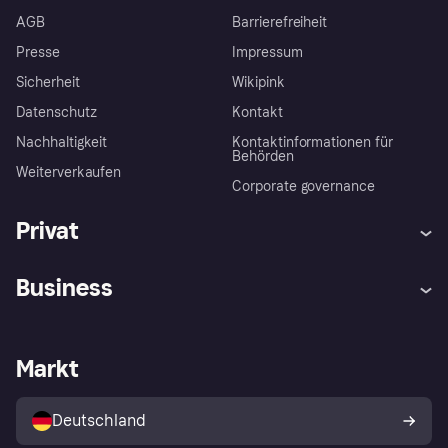
AGB
Barrierefreiheit
Presse
Impressum
Sicherheit
Wikipink
Datenschutz
Kontakt
Nachhaltigkeit
Kontaktinformationen für
Behörden
Weiterverkaufen
Corporate governance
Privat
Hilfe
Beschwerden
Business
Einloggen
Sicher shoppen mit Klarna
Händlersupport
Entwicklerseite
Mit Klarna einkaufen
Festgeld
Händlerportal
Betriebsstatus
Markt
Klarna App
Datenschutzeinstellungen
Mit Klarna verkaufen
Plattformen und Partner
Shops entdecken
Dein Widerrufsrecht
Deutschland
Käuferschutzrichtlinie