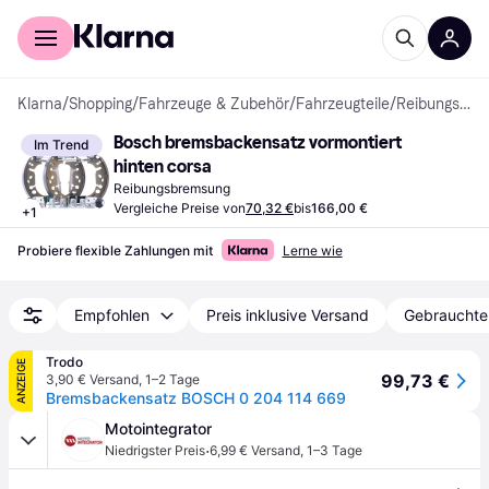
Für Shopper
Für Händler
Klarna
/
Shopping
/
Fahrzeuge & Zubehör
/
Fahrzeugteile
/
Reibungsbremsungen
Bosch bremsbackensatz vormontiert 
Im Trend
hinten corsa
Reibungsbremsung
Vergleiche Preise von
70,32 €
bis
166,00 €
+
1
Probiere flexible Zahlungen mit
Lerne wie
Empfohlen
Preis inklusive Versand
Gebrauchte
Trodo
ANZEIGE
99,73 €
3,90 € Versand
,
1–2 Tage
Bremsbackensatz BOSCH 0 204 114 669
Motointegrator
·
Niedrigster Preis
6,99 € Versand
,
1–3 Tage