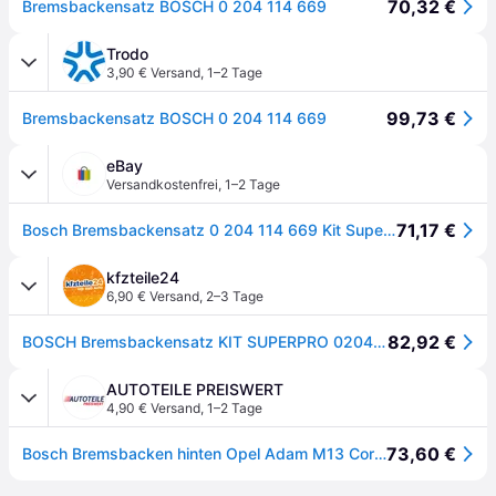
70,32 €
Bremsbackensatz BOSCH 0 204 114 669
Trodo
3,90 € Versand
,
1–2 Tage
99,73 €
Bremsbackensatz BOSCH 0 204 114 669
eBay
Versandkostenfrei
,
1–2 Tage
71,17 €
Bosch Bremsbackensatz 0 204 114 669 Kit Superpro Für, Hinterachse
kfzteile24
6,90 € Versand
,
2–3 Tage
82,92 €
BOSCH Bremsbackensatz KIT SUPERPRO 0204114669
AUTOTEILE PREISWERT
4,90 € Versand
,
1–2 Tage
73,60 €
Bosch Bremsbacken hinten Opel Adam M13 Corsa D S07