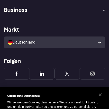
Hilfe
Beschwerden
Business
Einloggen
Sicher shoppen mit Klarna
Händlersupport
Entwicklerseite
Mit Klarna einkaufen
Festgeld
Händlerportal
Betriebsstatus
Markt
Klarna App
Datenschutzeinstellungen
Mit Klarna verkaufen
Plattformen und Partner
Shops entdecken
Dein Widerrufsrecht
Deutschland
Käuferschutzrichtlinie
Folgen
Cookies und Datenschutz
Wir verwenden Cookies, damit unsere Website optimal funktioniert,
und um dein Surfverhalten zu analysieren und zu personalisieren.