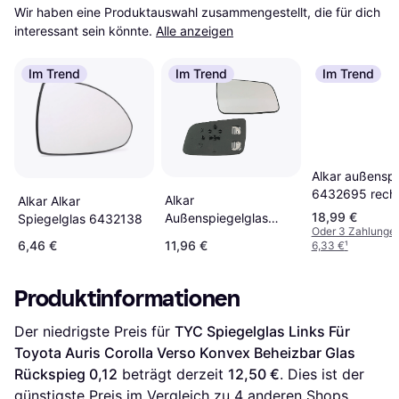
Wir haben eine Produktauswahl zusammengestellt, die für dich 
interessant sein könnte.
Alle anzeigen
Im Trend
Im Trend
Im Trend
Alkar außenspi
6432695 rech
Alkar
Alkar Alkar
18,99 €
Außenspiegelglas
Spiegelglas 6432138
Oder 3 Zahlunge
6471699
6,46 €
11,96 €
6,33 €
¹
Produktinformationen
Der niedrigste Preis für 
TYC Spiegelglas Links Für 
Toyota Auris Corolla Verso Konvex Beheizbar Glas 
Rückspieg 0,12
 beträgt derzeit 
12,50 €
. Dies ist der 
günstigste Preis im Vergleich zu 
4
 anderen Shops.