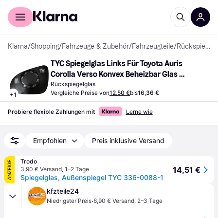
Für Shopper
Für Händler
Klarna
/
Shopping
/
Fahrzeuge & Zubehör
/
Fahrzeugteile
/
Rückspiegelglas
TYC Spiegelglas Links Für Toyota Auris 
Corolla Verso Konvex Beheizbar Glas 
Rückspieg 0,12
Rückspiegelglas
Vergleiche Preise von
12,50 €
bis
16,36 €
+
1
Probiere flexible Zahlungen mit
Lerne wie
Empfohlen
Preis inklusive Versand
Trodo
ANZEIGE
14,51 €
3,90 € Versand
,
1–2 Tage
Spiegelglas, Außenspiegel TYC 336-0088-1
kfzteile24
·
Niedrigster Preis
6,90 € Versand
,
2–3 Tage