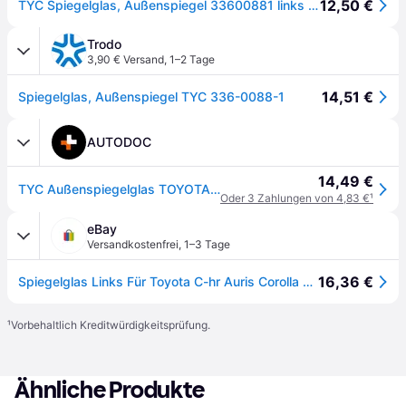
12,50 €
TYC Spiegelglas, Außenspiegel 33600881 links für TOYOTA
Trodo
3,90 € Versand
,
1–2 Tage
14,51 €
Spiegelglas, Außenspiegel TYC 336-0088-1
AUTODOC
14,49 €
TYC Außenspiegelglas TOYOTA 336-0088-1 8796102E50,879610F110 Spiegelglas,Spiegelglas, Außenspiegel
Oder 3 Zahlungen von 4,83 €
¹
eBay
Versandkostenfrei
,
1–3 Tage
16,36 €
Spiegelglas Links Für Toyota C-hr Auris Corolla Verso Konvex Beheizbar Glas
¹
Vorbehaltlich Kreditwürdigkeitsprüfung.
Ähnliche Produkte