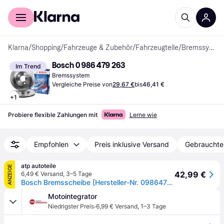
Für Shopper
Für Händler
Klarna
/
Shopping
/
Fahrzeuge & Zubehör
/
Fahrzeugteile
/
Bremssysteme
Bosch 0 986 479 263
Im Trend
Bremssystem
Vergleiche Preise von
29,67 €
bis
46,41 €
+
1
Probiere flexible Zahlungen mit
Lerne wie
Empfohlen
Preis inklusive Versand
Gebrauchte
atp autoteile
ANZEIGE
42,99 €
6,49 € Versand
,
3–5 Tage
Bosch Bremsscheibe [Hersteller-Nr. 0986479263] für BMW
Motointegrator
·
Niedrigster Preis
6,99 € Versand
,
1–3 Tage