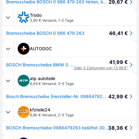
29,67 €
Bremsscheibe BOSCH 0 986 479 263 hinten, belüftet, hochkarbonisiert, 1 Stück
Trodo
3,90 € Versand
,
1–2 Tage
46,41 €
Bremsscheibe BOSCH 0 986 479 263
AUTODOC
41,99 €
BOSCH Bremsscheibe BMW 0 986 479 263 34216764653,34216855008,34216864901 Bremsscheiben,Scheibenbremsen 6855008,6864901,BD1141,CD1192
Oder 3 Zahlungen von 13,99 €
¹
atp autoteile
6,49 € Versand
,
3–5 Tage
42,99 €
Bosch Bremsscheibe [Hersteller-Nr. 0986479263] für BMW
kfzteile24
6,90 € Versand
,
2–3 Tage
38,36 €
BOSCH Bremsscheibe 0986479263 belüftet 300mm 20mm für BMW