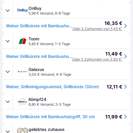
OnBuy
5,99 € Versand
,
6–8 Tage
16,35 €
Weber Grillbürste mit Bambusholzgriff, 30 cm
Oder 3 Zahlungen von 5,45 €
¹
Toom
5,95 € Versand
,
1–3 Tage
11,49 €
Weber Grillbürste mit Bambusholzgriff 30 cm
Oder 3 Zahlungen von 3,83 €
¹
Galaxus
3,00 € Versand
,
4–6 Tage
12,11 €
Weber, Grillreinigungsutensil, Grillbürste (30cm)
Kömpf24
6,90 € Versand
,
2–3 Tage
11,99 €
Weber Grillbürste mit Bambusholzgriff, 30 cm
geliebtes zuhause