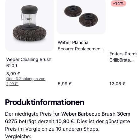
-14%
Weber Plancha
Scourer Replacement
Enders Premi
Head 2pcs 6210
Weber Cleaning Brush
Grillbürste
6209
Stahlborsten
8,99 €
Oder 3 Zahlungen von
5,99 €
12,08 €
2,99 €
¹
Produktinformationen
Der niedrigste Preis für 
Weber Barbecue Brush 30cm 
6275
 beträgt derzeit 
10,90 €
. Dies ist der günstigste 
Preis im Vergleich zu 
10
 anderen Shops.
Vergleiche: