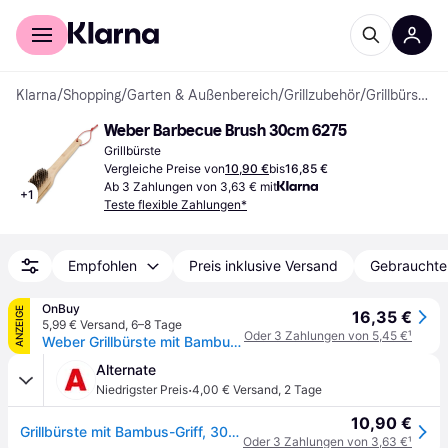
Für Shopper
Für Händler
Klarna
/
Shopping
/
Garten & Außenbereich
/
Grillzubehör
/
Grillbürsten
Weber Barbecue Brush 30cm 6275
Grillbürste
Vergleiche Preise von
10,90 €
bis
16,85 €
Ab 3 Zahlungen von 3,63 € mit
+
1
Teste flexible Zahlungen*
Empfohlen
Preis inklusive Versand
Gebrauchte
OnBuy
ANZEIGE
16,35 €
5,99 € Versand
,
6–8 Tage
Oder 3 Zahlungen von 5,45 €
¹
Weber Grillbürste mit Bambusholzgriff, 30 cm
Alternate
·
Niedrigster Preis
4,00 € Versand
,
2 Tage
10,90 €
Grillbürste mit Bambus-Griff, 30cm, Grill-Reinigungsbürste
Oder 3 Zahlungen von 3,63 €
¹