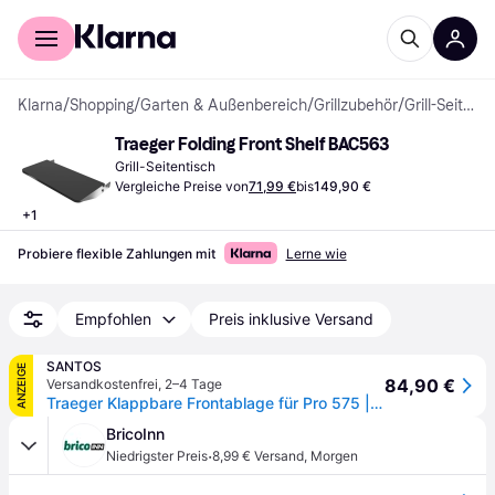
Für Shopper
Für Händler
Klarna
/
Shopping
/
Garten & Außenbereich
/
Grillzubehör
/
Grill-Seitentische
Traeger Folding Front Shelf BAC563
Grill-Seitentisch
Vergleiche Preise von
71,99 €
bis
149,90 €
+
1
Probiere flexible Zahlungen mit
Lerne wie
Empfohlen
Preis inklusive Versand
SANTOS
ANZEIGE
84,90 €
Versandkostenfrei
,
2–4 Tage
Traeger Klappbare Frontablage für Pro 575 | Ironwood 650
BricoInn
·
Niedrigster Preis
8,99 € Versand
,
Morgen