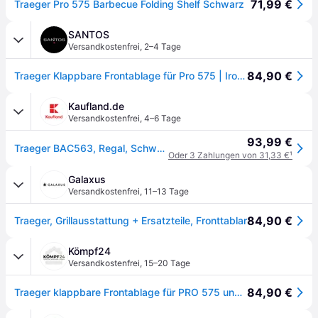
71,99 €
Traeger Pro 575 Barbecue Folding Shelf Schwarz
SANTOS
Versandkostenfrei
,
2–4 Tage
84,90 €
Traeger Klappbare Frontablage für Pro 575 | Ironwood 650
Kaufland.de
Versandkostenfrei
,
4–6 Tage
93,99 €
Traeger BAC563, Regal, Schwarz, Stahl, 22/575/650 Series, Traeger, Rechteckig
Oder 3 Zahlungen von 31,33 €
¹
Galaxus
Versandkostenfrei
,
11–13 Tage
84,90 €
Traeger, Grillausstattung + Ersatzteile, Fronttablar
Kömpf24
Versandkostenfrei
,
15–20 Tage
84,90 €
Traeger klappbare Frontablage für PRO 575 und IRONWOOD 650