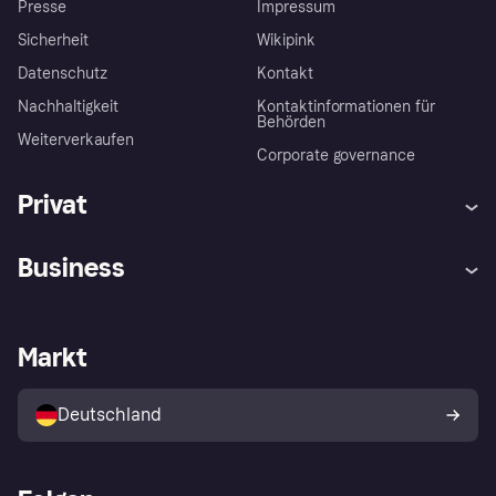
Presse
Impressum
Sicherheit
Wikipink
Datenschutz
Kontakt
Nachhaltigkeit
Kontaktinformationen für
Behörden
Weiterverkaufen
Corporate governance
Privat
Hilfe
Beschwerden
Business
Einloggen
Sicher shoppen mit Klarna
Händlersupport
Entwicklerseite
Mit Klarna einkaufen
Festgeld
Händlerportal
Betriebsstatus
Markt
Klarna App
Datenschutzeinstellungen
Mit Klarna verkaufen
Plattformen und Partner
Shops entdecken
Dein Widerrufsrecht
Deutschland
Käuferschutzrichtlinie