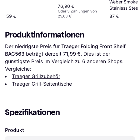
Weber SmokeF
76,90 €
Stainless Steel
Oder 3 Zahlungen von
Side Table 70
59 €
87 €
25,63 €
¹
Produktinformationen
Der niedrigste Preis für 
Traeger Folding Front Shelf 
BAC563
 beträgt derzeit 
71,99 €
. Dies ist der 
günstigste Preis im Vergleich zu 
6
 anderen Shops.
Vergleiche:
Traeger Grillzubehör
Traeger Grill-Seitentische
Spezifikationen
Produkt