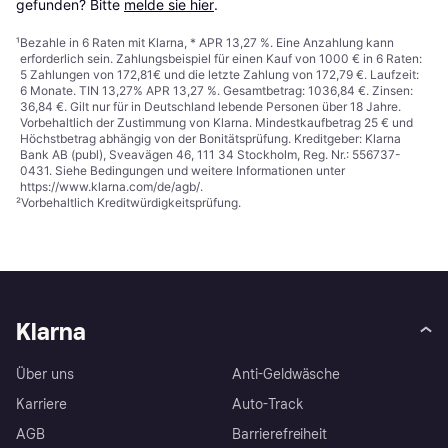
gefunden? Bitte 
melde sie hier
.
¹
Bezahle in 6 Raten mit Klarna, * APR 13,27 %. Eine Anzahlung kann
erforderlich sein. Zahlungsbeispiel für einen Kauf von 1000 € in 6 Raten:
5 Zahlungen von 172,81€ und die letzte Zahlung von 172,79 €. Laufzeit:
6 Monate. TIN 13,27% APR 13,27 %. Gesamtbetrag: 1036,84 €. Zinsen:
36,84 €. Gilt nur für in Deutschland lebende Personen über 18 Jahre.
Vorbehaltlich der Zustimmung von Klarna. Mindestkaufbetrag 25 € und
Höchstbetrag abhängig von der Bonitätsprüfung. Kreditgeber: Klarna
Bank AB (publ), Sveavägen 46, 111 34 Stockholm, Reg. Nr.: 556737-
0431. Siehe Bedingungen und weitere Informationen unter
https://www.klarna.com/de/agb/
.
²
Vorbehaltlich Kreditwürdigkeitsprüfung.
Klarna
Über uns
Anti-Geldwäsche
Karriere
Auto-Track
AGB
Barrierefreiheit