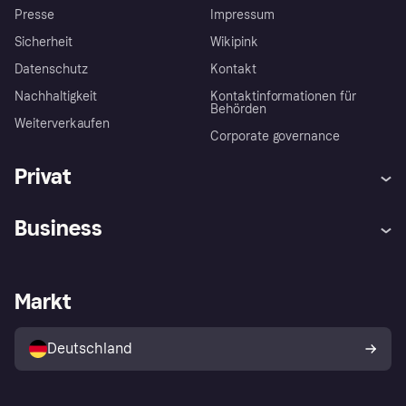
Presse
Impressum
Sicherheit
Wikipink
Datenschutz
Kontakt
Nachhaltigkeit
Kontaktinformationen für
Behörden
Weiterverkaufen
Corporate governance
Privat
Hilfe
Beschwerden
Business
Einloggen
Sicher shoppen mit Klarna
Händlersupport
Entwicklerseite
Mit Klarna einkaufen
Festgeld
Händlerportal
Betriebsstatus
Markt
Klarna App
Datenschutzeinstellungen
Mit Klarna verkaufen
Plattformen und Partner
Shops entdecken
Dein Widerrufsrecht
Deutschland
Käuferschutzrichtlinie