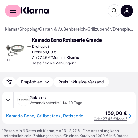
Für Shopper
Für Händler
Klarna
/
Shopping
/
Garten & Außenbereich
/
Grillzubehör
/
Drehspieße
Kamado Bono Rotisserie Grande
Drehspieß
Preis
159,00 €
Ab 27,46 €/Mon. mit
+
1
Teste flexible Zahlungen*
Empfohlen
Preis inklusive Versand
Galaxus
Versandkostenfrei
,
14–19 Tage
159,00 €
Kamado Bono, Grillbesteck, Rotisserie
Oder 27,46 €/Mon.
¹
¹
Bezahle in 6 Raten mit Klarna, * APR 13,27 %. Eine Anzahlung kann
erforderlich sein. Zahlungsbeispiel für einen Kauf von 1000 € in 6 Raten: