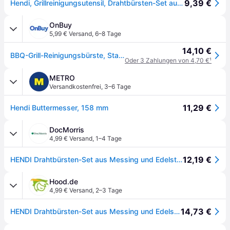
9,39 €
Hendi, Grillreinigungsutensil, Drahtbürsten-Set aus Messing Edelstahl (29.60cm)
OnBuy
5,99 € Versand
,
6–8 Tage
14,10 €
BBQ-Grill-Reinigungsbürste, Stahl- und Messingborsten, 2er-SET, Länge 290 mm - Hendi 525555
Oder 3 Zahlungen von 4,70 €
¹
METRO
Versandkostenfrei
,
3–6 Tage
11,29 €
Hendi Buttermesser, 158 mm
DocMorris
4,99 € Versand
,
1–4 Tage
12,19 €
HENDI Drahtbürsten-Set aus Messing und Edelstahl - 2 Stk., 2 Stk., (L)290mm
Hood.de
4,99 € Versand
,
2–3 Tage
14,73 €
HENDI Drahtbürsten-Set aus Messing und Edelstahl - 2 Stk., 2 Stk., (L)290mm