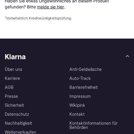
Haben Sie etwas Ungewöhnliches an diesem Produkt 
gefunden? Bitte 
melde sie hier
.
¹
Vorbehaltlich Kreditwürdigkeitsprüfung.
Klarna
Über uns
Anti-Geldwäsche
Karriere
Auto-Track
AGB
Barrierefreiheit
Presse
Impressum
Sicherheit
Wikipink
Datenschutz
Kontakt
Nachhaltigkeit
Kontaktinformationen für
Behörden
Weiterverkaufen