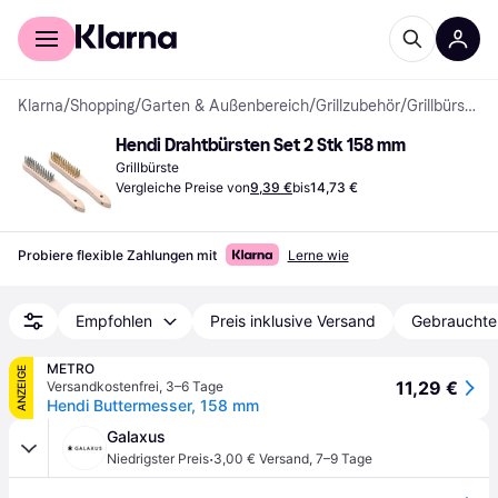
Für Shopper
Für Händler
Klarna
/
Shopping
/
Garten & Außenbereich
/
Grillzubehör
/
Grillbürsten
Hendi Drahtbürsten Set 2 Stk 158 mm
Grillbürste
Vergleiche Preise von
9,39 €
bis
14,73 €
Probiere flexible Zahlungen mit
Lerne wie
Empfohlen
Preis inklusive Versand
Gebrauchte
METRO
ANZEIGE
11,29 €
Versandkostenfrei
,
3–6 Tage
Hendi Buttermesser, 158 mm
Galaxus
·
Niedrigster Preis
3,00 € Versand
,
7–9 Tage