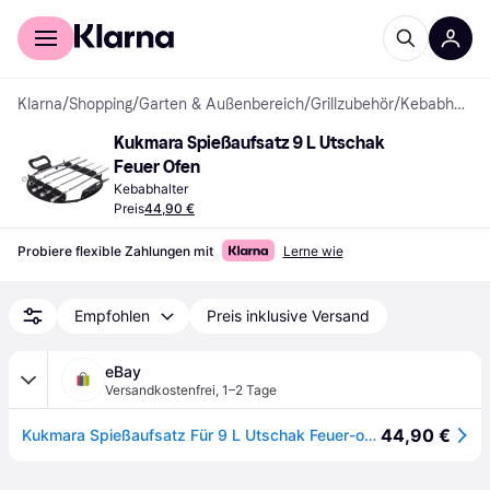
Für Shopper
Für Händler
Klarna
/
Shopping
/
Garten & Außenbereich
/
Grillzubehör
/
Kebabhalter
Kukmara Spießaufsatz 9 L Utschak 
Feuer Ofen
Kebabhalter
Preis
44,90 €
Probiere flexible Zahlungen mit
Lerne wie
Empfohlen
Preis inklusive Versand
eBay
Versandkostenfrei
,
1–2 Tage
44,90 €
Kukmara Spießaufsatz Für 9 L Utschak Feuer-ofen 37 Cm Inkl 5 Spiesse Kugel-grill