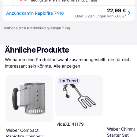
·
Niedrigster Preis
7,99 € Versand
,
2 Tage
22,99 €
Anzündkamin Rapidfire 7416
Oder 3 Zahlungen von 7,66 €
¹
¹
Vorbehaltlich Kreditwürdigkeitsprüfung.
Ähnliche Produkte
Wir haben eine Produktauswahl zusammengestellt, die für dich 
interessant sein könnte.
Alle anzeigen
Im Trend
vidaXL 41179
Weber Chimne
Weber Compact
Starter Set
Rapidfire Chimney