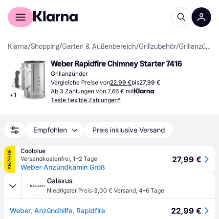
Für Shopper
Für Händler
Klarna
/
Shopping
/
Garten & Außenbereich
/
Grillzubehör
/
Grillanzünder
Weber Rapidfire Chimney Starter 7416
Grillanzünder
Vergleiche Preise von
22,99 €
bis
27,99 €
Ab 3 Zahlungen von 7,66 € mit
+
1
Teste flexible Zahlungen*
Empfohlen
Preis inklusive Versand
Coolblue
ANZEIGE
27,99 €
Versandkostenfrei
,
1–2 Tage
Weber Anzündkamin Groß
Galaxus
·
Niedrigster Preis
3,00 € Versand
,
4–6 Tage
22,99 €
Weber, Anzündhilfe, Rapidfire