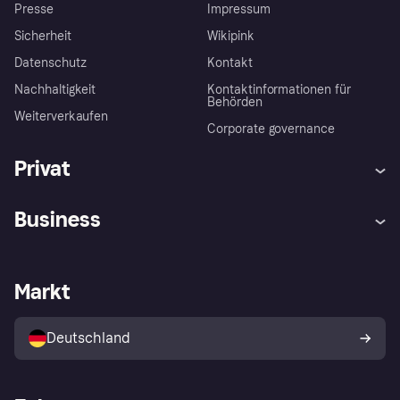
Presse
Impressum
Sicherheit
Wikipink
Datenschutz
Kontakt
Nachhaltigkeit
Kontaktinformationen für
Behörden
Weiterverkaufen
Corporate governance
Privat
Hilfe
Beschwerden
Business
Einloggen
Sicher shoppen mit Klarna
Händlersupport
Entwicklerseite
Mit Klarna einkaufen
Festgeld
Händlerportal
Betriebsstatus
Markt
Klarna App
Datenschutzeinstellungen
Mit Klarna verkaufen
Plattformen und Partner
Shops entdecken
Dein Widerrufsrecht
Deutschland
Käuferschutzrichtlinie