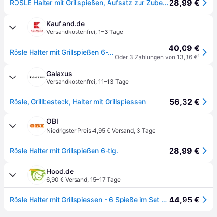
28,99 €
RÖSLE Halter mit Grillspießen, Aufsatz zur Zubereitung von Schaschlik und Gemüse auf Gas- und Kohlegrill, 6-teilig, Edelstahl 18/10, spülmaschinengeeignet
Kaufland.de
Versandkostenfrei
,
1–3 Tage
40,09 €
Rösle Halter mit Grillspießen 6-teilig aus Edelstahl 25072
Oder 3 Zahlungen von 13,36 €
¹
Galaxus
Versandkostenfrei
,
11–13 Tage
56,32 €
Rösle, Grillbesteck, Halter mit Grillspiessen
OBI
·
Niedrigster Preis
4,95 € Versand
,
3 Tage
28,99 €
Rösle Halter mit Grillspießen 6-tlg.
Hood.de
6,90 € Versand
,
15–17 Tage
44,95 €
Rösle Halter mit Grillspiessen - 6 Spieße im Set mit Halterung 250072