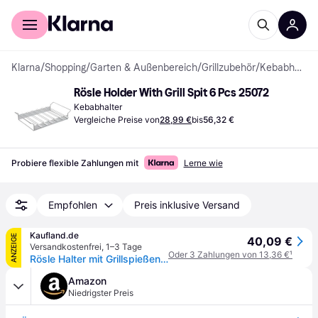
Für Shopper
Für Händler
Klarna
/
Shopping
/
Garten & Außenbereich
/
Grillzubehör
/
Kebabhalter
Rösle Holder With Grill Spit 6 Pcs 25072
Kebabhalter
Vergleiche Preise von
28,99 €
bis
56,32 €
Probiere flexible Zahlungen mit
Lerne wie
Empfohlen
Preis inklusive Versand
Kaufland.de
ANZEIGE
40,09 €
Versandkostenfrei
,
1–3 Tage
Oder 3 Zahlungen von 13,36 €
¹
Rösle Halter mit Grillspießen 6-teilig aus Edelstahl 25072
Amazon
Niedrigster Preis