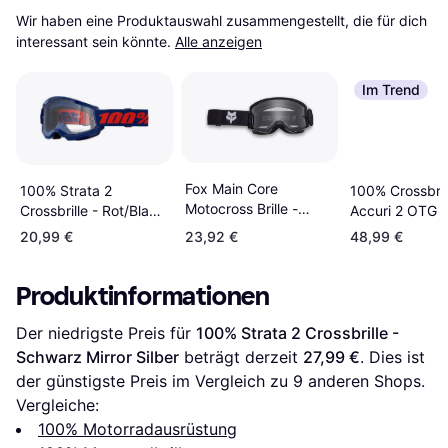
Wir haben eine Produktauswahl zusammengestellt, die für dich 
interessant sein könnte.
Alle anzeigen
Im Trend
Fox Main Core
100% Strata 2
100% Crossbril
Motocross Brille -
Crossbrille - Rot/Blau
Accuri 2 OTG -
Schwarz
Clear Lens Unisex
Schwarz
20,99 €
23,92 €
48,99 €
Produktinformationen
Der niedrigste Preis für 
100% Strata 2 Crossbrille - 
Schwarz Mirror Silber
 beträgt derzeit 
27,99 €
. Dies ist 
der günstigste Preis im Vergleich zu 
9
 anderen Shops.
Vergleiche:
100% Motorradausrüstung