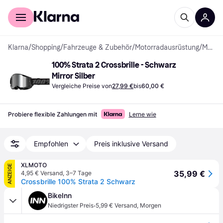
Für Shopper
Für Händler
Klarna
/
Shopping
/
Fahrzeuge & Zubehör
/
Motorradausrüstung
/
Motorradbrillen
100% Strata 2 Crossbrille - Schwarz 
Mirror Silber
Vergleiche Preise von
27,99 €
bis
60,00 €
Probiere flexible Zahlungen mit
Lerne wie
Empfohlen
Preis inklusive Versand
XLMOTO
ANZEIGE
35,99 €
4,95 € Versand
,
3–7 Tage
Crossbrille 100% Strata 2 Schwarz
BikeInn
·
Niedrigster Preis
5,99 € Versand
,
Morgen