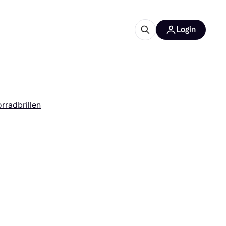
Login
Weitere Informationen
sstattung
M
Was ist Klarna?
Artikel
rradbrillen
tegorien