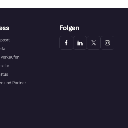
ess
Folgen
pport
rtal
a verkaufen
rseite
tatus
en und Partner