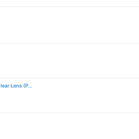
100%, Unisex, Sportbrille, STRATA 2 Goggle Pink - Clear Lens (Pink, Clear), Pink