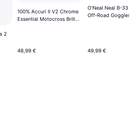
O'Neal Neal B-33 He
100% Accuri II V2 Chrome
Off-Road Goggles -
Essential Motocross Brille,
Schwarz/Rot
weiss-blau
a 2
48,99 €
49,99 €