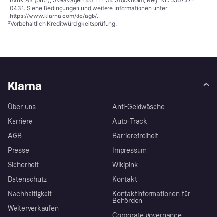
Bank AB (publ), Sveavägen 46, 111 34 Stockholm, Reg. Nr.: 556737-
0431. Siehe Bedingungen und weitere Informationen unter
https://www.klarna.com/de/agb/
.
²
Vorbehaltlich Kreditwürdigkeitsprüfung.
Klarna
Über uns
Anti-Geldwäsche
Karriere
Auto-Track
AGB
Barrierefreiheit
Presse
Impressum
Sicherheit
Wikipink
Datenschutz
Kontakt
Nachhaltigkeit
Kontaktinformationen für
Behörden
Weiterverkaufen
Corporate governance