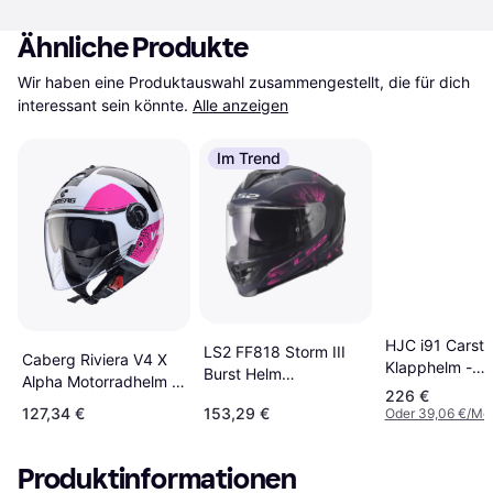
Ähnliche Produkte
Wir haben eine Produktauswahl zusammengestellt, die für dich 
interessant sein könnte.
Alle anzeigen
Im Trend
HJC i91 Carst
LS2 FF818 Storm III
Caberg Riviera V4 X
Klapphelm -
Burst Helm
Alpha Motorradhelm -
Schwarz/Pink
Erwachsene
226 €
Schwarz Weiss Pink
127,34 €
153,29 €
Oder 39,06 €/Mo
Herren, Unisex
Produktinformationen