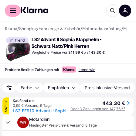
Für Shopper
Für Händler
Klarna
/
Shopping
/
Fahrzeuge & Zubehör
/
Motorradausrüstung
/
Motorradhelme
LS2 Advant II Sophia Klapphelm - 
Im Trend
Schwarz Matt/Pink Herren
Vergleiche Preise von
311,99 €
bis
443,30 €
Probiere flexible Zahlungen mit
Lerne wie
Farbe
Empfohlen
Preis inklusive Versand
Kaufland.de
ANZEIGE
443,30 €
3,99 € Versand
,
9 Tage
Oder 3 Zahlungen von 147,76 €
¹
LS2 FF910 Advant II Sophia Klapphelm, schwarz matt/pink, XS (53/54)
Motardinn
·
Niedrigster Preis
5,99 € Versand
,
8 Tage