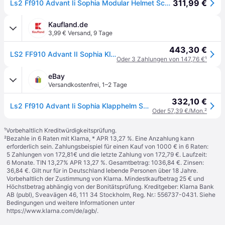
311,99 €
Ls2 Ff910 Advant Ii Sophia Modular Helmet Schwarz XS
Kaufland.de
3,99 € Versand
,
9 Tage
443,30 €
LS2 FF910 Advant II Sophia Klapphelm, schwarz matt/pink, XS (53/54)
Oder 3 Zahlungen von 147,76 €
¹
eBay
Versandkostenfrei
,
1–2 Tage
332,10 €
Ls2 Ff910 Advant Ii Sophia Klapphelm Schwarz-pink
Oder 57,39 €/Mon.
²
¹
Vorbehaltlich Kreditwürdigkeitsprüfung.
²
Bezahle in 6 Raten mit Klarna, * APR 13,27 %. Eine Anzahlung kann
erforderlich sein. Zahlungsbeispiel für einen Kauf von 1000 € in 6 Raten:
5 Zahlungen von 172,81€ und die letzte Zahlung von 172,79 €. Laufzeit:
6 Monate. TIN 13,27% APR 13,27 %. Gesamtbetrag: 1036,84 €. Zinsen:
36,84 €. Gilt nur für in Deutschland lebende Personen über 18 Jahre.
Vorbehaltlich der Zustimmung von Klarna. Mindestkaufbetrag 25 € und
Höchstbetrag abhängig von der Bonitätsprüfung. Kreditgeber: Klarna Bank
AB (publ), Sveavägen 46, 111 34 Stockholm, Reg. Nr.: 556737-0431. Siehe
Bedingungen und weitere Informationen unter
https://www.klarna.com/de/agb/
.