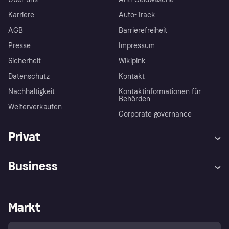
Karriere
Auto-Track
AGB
Barrierefreiheit
Presse
Impressum
Sicherheit
Wikipink
Datenschutz
Kontakt
Nachhaltigkeit
Kontaktinformationen für
Behörden
Weiterverkaufen
Corporate governance
Privat
Hilfe
Beschwerden
Business
Einloggen
Sicher shoppen mit Klarna
Händlersupport
Entwicklerseite
Mit Klarna einkaufen
Festgeld
Händlerportal
Betriebsstatus
Markt
Klarna App
Datenschutzeinstellungen
Mit Klarna verkaufen
Plattformen und Partner
Shops entdecken
Dein Widerrufsrecht