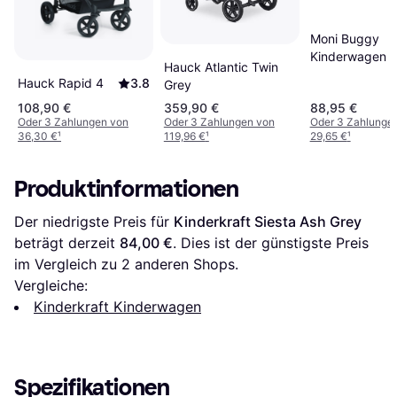
Moni Buggy
Kinderwagen J
Hauck Atlantic Twin
Grau
Hauck Rapid 4
3.8
Grey
108,90 €
359,90 €
88,95 €
Oder 3 Zahlungen von
Oder 3 Zahlungen von
Oder 3 Zahlunge
36,30 €
¹
119,96 €
¹
29,65 €
¹
Produktinformationen
Der niedrigste Preis für 
Kinderkraft Siesta Ash Grey
beträgt derzeit 
84,00 €
. Dies ist der günstigste Preis 
im Vergleich zu 
2
 anderen Shops.
Vergleiche:
Kinderkraft Kinderwagen
Spezifikationen