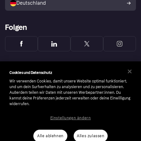
Deutschland
Käuferschutzrichtlinie
Folgen
Cookies und Datenschutz
Wir verwenden Cookies, damit unsere Website optimal funktioniert,
und um dein Surfverhalten zu analysieren und zu personalisieren.
Außerdem teilen wir Daten mit unseren Werbepartner:innen. Du
kannst deine Präferenzen jederzeit verwalten oder deine Einwilligung
widerrufen.
Einstellungen ändern
Copyright © 2005-2026 Klarna Bank AB (publ). Headquarters: Stockholm, Sweden. All
rights reserved. Klarna Bank AB (publ). Sveavägen 46, 111 34 Stockholm. Organization
number: 556737-0431
Alle ablehnen
Alles zulassen