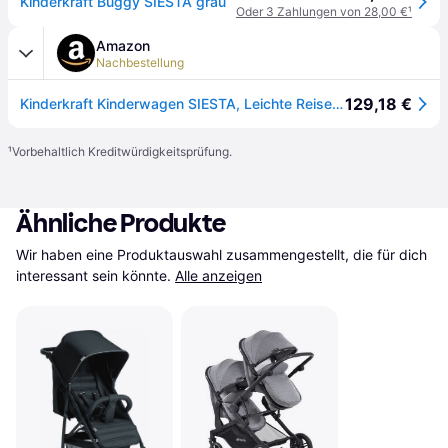
Kinderkraft Buggy SIESTA grau
Oder 3 Zahlungen von 28,00 €
¹
Amazon
Nachbestellung
129,18 €
Kinderkraft Kinderwagen SIESTA, Leichte Reise Buggy, Verstellbare Rückenlehne, Liegeposition, Kleine Maße nach Zusammenklappen, Vergrößerbares Verdeck, Für ältere Kinder, bis 22 kg, Grau
¹
Vorbehaltlich Kreditwürdigkeitsprüfung.
Ähnliche Produkte
Wir haben eine Produktauswahl zusammengestellt, die für dich 
interessant sein könnte.
Alle anzeigen