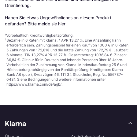
Orientierung.

Haben Sie etwas Ungewöhnliches an diesem Produkt 
gefunden? Bitte 
melde sie hier
.
¹
Vorbehaltlich Kreditwürdigkeitsprüfung.
²
Bezahle in 6 Raten mit Klarna, * APR 13,27 %. Eine Anzahlung kann
erforderlich sein. Zahlungsbeispiel für einen Kauf von 1000 € in 6 Raten:
5 Zahlungen von 172,81€ und die letzte Zahlung von 172,79 €. Laufzeit:
6 Monate. TIN 13,27% APR 13,27 %. Gesamtbetrag: 1036,84 €. Zinsen:
36,84 €. Gilt nur für in Deutschland lebende Personen über 18 Jahre.
Vorbehaltlich der Zustimmung von Klarna. Mindestkaufbetrag 25 € und
Höchstbetrag abhängig von der Bonitätsprüfung. Kreditgeber: Klarna
Bank AB (publ), Sveavägen 46, 111 34 Stockholm, Reg. Nr.: 556737-
0431. Siehe Bedingungen und weitere Informationen unter
https://www.klarna.com/de/agb/
.
Klarna
Über uns
Anti-Geldwäsche