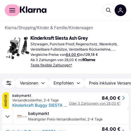
Für Shopper
Für Händler
Klarna
/
Shopping
/
Kinder & Familie
/
Kinderwagen
Kinderkraft Siesta Ash Grey
Sitzwagen, Puncture Proof, Regenschutz, Warenkorb, 
Verstellbare Fußstütze, Verstellbare Rückenlehne, 
Liegeposition, Verlängerbares Verdeck, Einhandbedienung, 
Vergleiche Preise von
84,00 €
bis
129,18 €
+
4
Bügel, Grau
Ab 3 Zahlungen von 28,00 € mit
Teste flexible Zahlungen*
Versionen
Empfohlen
Preis inklusive Versan
babymarkt
ANZEIGE
84,00 €
Versandkostenfrei
,
2–4 Tage
Oder 3 Zahlungen von 28,00 €
¹
Kinderkraft Buggy SIESTA grau
babymarkt
·
Niedrigster Preis
Versandkostenfrei
,
2–4 Tage
84,00 €