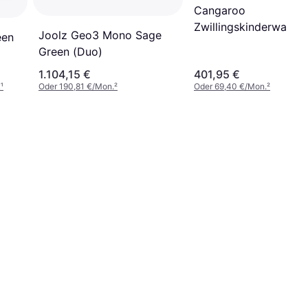
Cangaroo
Zwillingskinderwagen
Joolz Geo3 Mono Sage
een
2Gether
Green (Duo)
1.104,15 €
401,95 €
€
¹
Oder 190,81 €/Mon.
²
Oder 69,40 €/Mon.
²