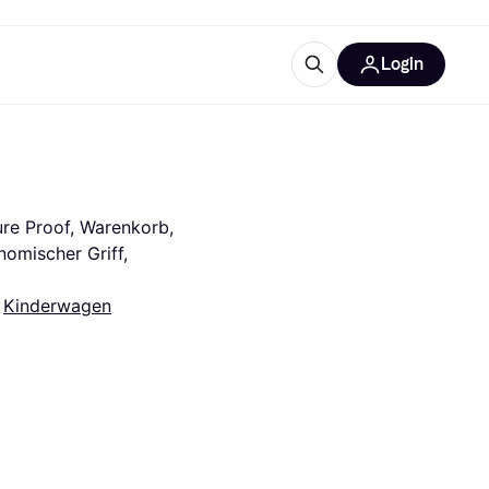
Login
Weitere Informationen
sstattung
M
Was ist Klarna?
Artikel
e Proof, Warenkorb, 
omischer Griff, 
 
Kinderwagen
tegorien