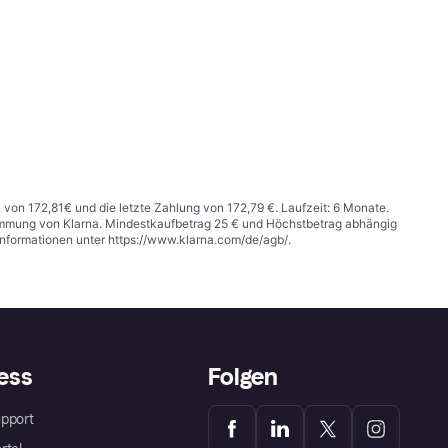
n von 172,81€ und die letzte Zahlung von 172,79 €. Laufzeit: 6 Monate.
stimmung von Klarna. Mindestkaufbetrag 25 € und Höchstbetrag abhängig
Informationen unter
https://www.klarna.com/de/agb/
.
ess
Folgen
pport