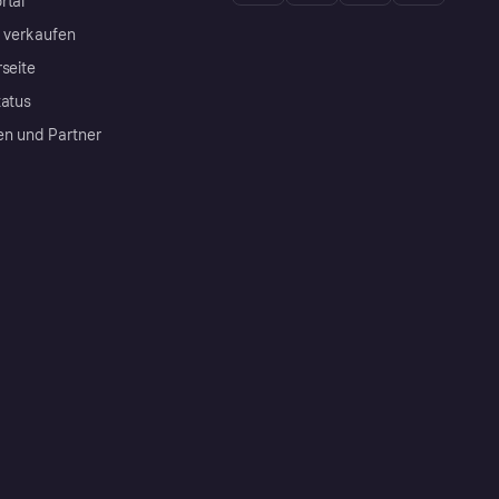
rtal
a verkaufen
rseite
tatus
en und Partner