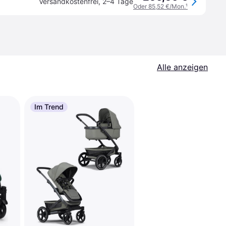
Versandkostenfrei
,
2–4 Tage
Oder 85,52 €/Mon.
¹
Alle anzeigen
Im Trend