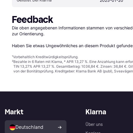
2025-01-20
Feedback
Die oben angegebenen Informationen stammen von verschieden
zur Orientierung.

Haben Sie etwas Ungewöhnliches an diesem Produkt gefunden
¹
Vorbehaltlich Kreditwürdigkeitsprüfung.
²
Bezahle in 6 Raten mit Klarna, * APR 13,27 %. Eine Anzahlung kann erfor
TIN 13,27% APR 13,27 %. Gesamtbetrag: 1036,84 €. Zinsen: 36,84 €. Gil
von der Bonitätsprüfung. Kreditgeber: Klarna Bank AB (publ), Sveaväge
Markt
Klarna
Über uns
Deutschland