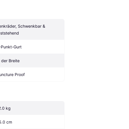
enkräder, Schwenkbar & 
eststehend
-Punkt-Gurt
n der Breite
uncture Proof
2.0 kg
5.0 cm