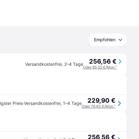
Empfohlen
256,56 €
Versandkostenfrei
,
2–4 Tage
Oder 85,52 €/Mon.
¹
229,90 €
·
igster Preis
Versandkostenfrei
,
1–4 Tage
Oder 76,63 €/Mon.
¹
256,56 €