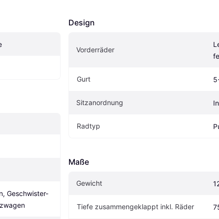
Design
e
L
Vorderräder
f
Gurt
5
Sitzanordnung
I
Radtyp
P
Maße
Gewicht
1
, Geschwister-
tzwagen
Tiefe zusammengeklappt inkl. Räder
7