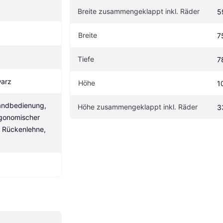
Breite zusammengeklappt inkl. Räder
5
Breite
7
Tiefe
7
warz
Höhe
1
andbedienung, 
Höhe zusammengeklappt inkl. Räder
3
rgonomischer 
e Rückenlehne, 