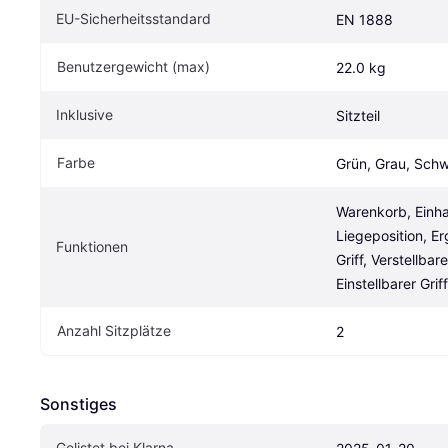
EU-Sicherheitsstandard
EN 1888
Benutzergewicht (max)
22.0 kg
Inklusive
Sitzteil
Farbe
Grün, Grau, Sch
Warenkorb, Einh
Liegeposition, E
Funktionen
Griff, Verstellbar
Einstellbarer Griff
Anzahl Sitzplätze
2
Sonstiges
Gelistet bei Klarna