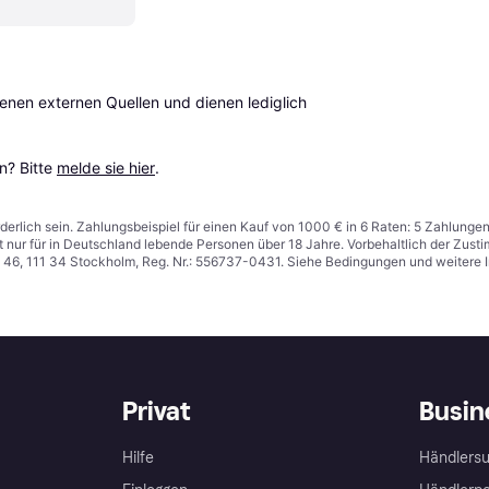
en externen Quellen und dienen lediglich 
? Bitte 
melde sie hier
.
derlich sein. Zahlungsbeispiel für einen Kauf von 1000 € in 6 Raten: 5 Zahlunge
t nur für in Deutschland lebende Personen über 18 Jahre. Vorbehaltlich der Zu
n 46, 111 34 Stockholm, Reg. Nr.: 556737-0431. Siehe Bedingungen und weitere 
Privat
Busin
Hilfe
Händlersu