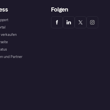
ess
Folgen
pport
rtal
a verkaufen
rseite
tatus
en und Partner