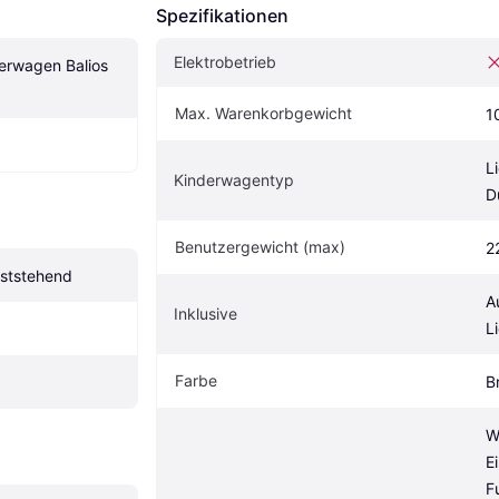
Spezifikationen
Elektrobetrieb
rwagen Balios 
Max. Warenkorbgewicht
1
L
Kinderwagentyp
D
Benutzergewicht (max)
2
ststehend
Au
Inklusive
L
Farbe
B
W
E
F