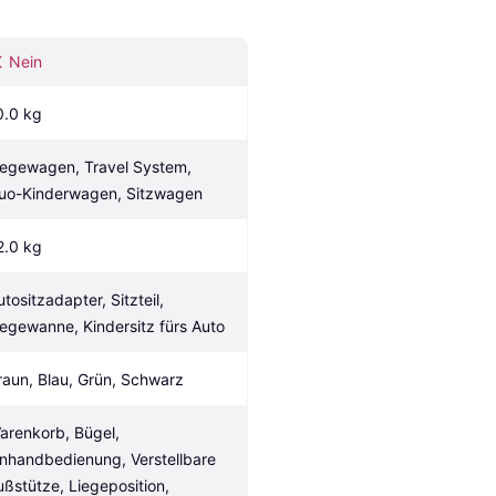
Nein
0.0 kg
iegewagen, Travel System, 
uo-Kinderwagen, Sitzwagen
2.0 kg
tositzadapter, Sitzteil, 
iegewanne, Kindersitz fürs Auto
raun, Blau, Grün, Schwarz
arenkorb, Bügel, 
inhandbedienung, Verstellbare 
ußstütze, Liegeposition, 