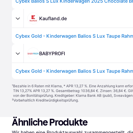
Cybex Balios S Lux Kinderwagen 2025 Chocolate 
Kaufland.de
BABYPROFI
¹
Bezahle in 6 Raten mit Klarna, * APR 13,27 %. Eine Anzahlung kann erfor
TIN 13,27% APR 13,27 %. Gesamtbetrag: 1036,84 €. Zinsen: 36,84 €. Gil
von der Bonitätsprüfung. Kreditgeber: Klarna Bank AB (publ), Sveaväge
²
Vorbehaltlich Kreditwürdigkeitsprüfung.
Ähnliche Produkte
Wir haben eine Produktauswahl zusammengestellt, die 