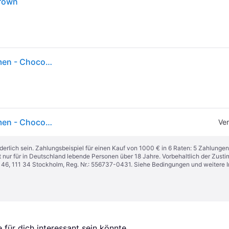
Brown
Cybex Gold - Kinderwagen Balios S Lux Taupe Rahmen - Chocolate Brown
Cybex Gold - Kinderwagen Balios S Lux Taupe Rahmen - Chocolate Brown
Ver
derlich sein. Zahlungsbeispiel für einen Kauf von 1000 € in 6 Raten: 5 Zahlungen
t nur für in Deutschland lebende Personen über 18 Jahre. Vorbehaltlich der Zu
n 46, 111 34 Stockholm, Reg. Nr.: 556737-0431. Siehe Bedingungen und weitere 
für dich interessant sein könnte.