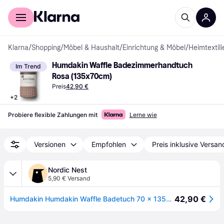
Für Shopper
Für Händler
Klarna
/
Shopping
/
Möbel & Haushalt
/
Einrichtung & Möbel
/
Heimtextili
Humdakin Waffle Badezimmerhandtuch 
Im Trend
Rosa (135x70cm)
Preis
42,90 €
+
2
Probiere flexible Zahlungen mit
Lerne wie
Versionen
Empfohlen
Preis inklusive Versan
Nordic Nest
5,90 € Versand
42,90 €
Humdakin Humdakin Waffle Badetuch 70 x 135cm Latte