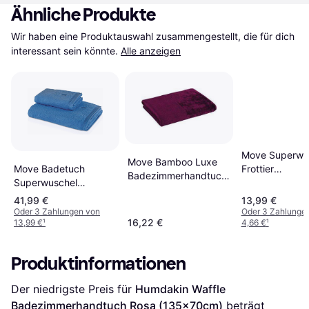
Ähnliche Produkte
Wir haben eine Produktauswahl zusammengestellt, die für dich 
interessant sein könnte.
Alle anzeigen
Move Superwu
Move Bamboo Luxe
Move Badetuch
Frottier
Badezimmerhandtuch
Superwuschel
Badezimmerha
Rosa, Rot, Violett,
Badezimmerhandtuch
Beige, Rosa
41,99 €
13,99 €
Beige
Grau, Blau, Rosa
Oder 3 Zahlungen von
Oder 3 Zahlunge
16,22 €
13,99 €
¹
4,66 €
¹
Produktinformationen
Der niedrigste Preis für 
Humdakin Waffle 
Badezimmerhandtuch Rosa (135x70cm)
 beträgt 