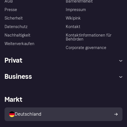
AGB
Barrierefreiheit
Presse
Impressum
Sicherheit
Wikipink
Datenschutz
Kontakt
Nachhaltigkeit
Kontaktinformationen für
Behörden
Weiterverkaufen
Corporate governance
Privat
Hilfe
Beschwerden
Business
Einloggen
Sicher shoppen mit Klarna
Händlersupport
Entwicklerseite
Mit Klarna einkaufen
Festgeld
Händlerportal
Betriebsstatus
Markt
Klarna App
Datenschutzeinstellungen
Mit Klarna verkaufen
Plattformen und Partner
Shops entdecken
Dein Widerrufsrecht
Deutschland
Käuferschutzrichtlinie