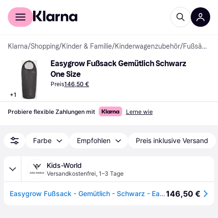
Für Shopper
Für Händler
Klarna
/
Shopping
/
Kinder & Familie
/
Kinderwagenzubehör
/
Fußsäcke
Easygrow Fußsack Gemütlich Schwarz 
One Size
Preis
146,50 €
+
1
Probiere flexible Zahlungen mit
Lerne wie
Farbe
Empfohlen
Preis inklusive Versand
Kids-World
Versandkostenfrei
,
1–3 Tage
146,50 €
Easygrow Fußsack - Gemütlich - Schwarz - Easygrow - One Size - Fußsack