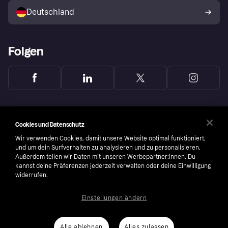
Deutschland
Käuferschutzrichtlinie
Folgen
Cookies und Datenschutz
Wir verwenden Cookies, damit unsere Website optimal funktioniert,
und um dein Surfverhalten zu analysieren und zu personalisieren.
Außerdem teilen wir Daten mit unseren Werbepartner:innen. Du
kannst deine Präferenzen jederzeit verwalten oder deine Einwilligung
widerrufen.
Einstellungen ändern
Copyright © 2005-2026 Klarna Bank AB (publ). Headquarters: Stockholm, Sweden. All
rights reserved. Klarna Bank AB (publ). Sveavägen 46, 111 34 Stockholm. Organization
number: 556737-0431
Alle ablehnen
Alles zulassen