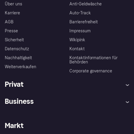
Über uns
Anti-Geldwäsche
Karriere
Auto-Track
AGB
Barrierefreiheit
Presse
Impressum
Sicherheit
Wikipink
Datenschutz
Kontakt
Nachhaltigkeit
Kontaktinformationen für
Behörden
Weiterverkaufen
Corporate governance
Privat
Hilfe
Beschwerden
Business
Einloggen
Sicher shoppen mit Klarna
Händlersupport
Entwicklerseite
Mit Klarna einkaufen
Festgeld
Händlerportal
Betriebsstatus
Markt
Klarna App
Datenschutzeinstellungen
Mit Klarna verkaufen
Plattformen und Partner
Shops entdecken
Dein Widerrufsrecht