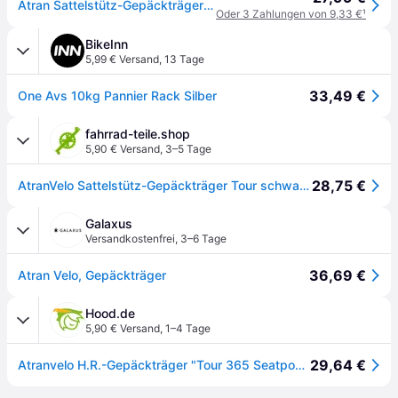
Atran Sattelstütz-Gepäckträger velo Tour schwarz, Alu, inkl. AVS System
Oder 3 Zahlungen von 9,33 €
¹
BikeInn
5,99 € Versand
,
13 Tage
33,49 €
One Avs 10kg Pannier Rack Silber
fahrrad-teile.shop
5,90 € Versand
,
3–5 Tage
28,75 €
AtranVelo Sattelstütz-Gepäckträger Tour schwarz Alu inklusive AVS System
Galaxus
Versandkostenfrei
,
3–6 Tage
36,69 €
Atran Velo, Gepäckträger
Hood.de
5,90 € Versand
,
1–4 Tage
29,64 €
Atranvelo H.R.-Gepäckträger "Tour 365 Seatpost AVS schwarz