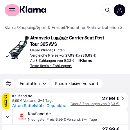
Für Shopper
Für Händler
Klarna
/
Shopping
/
Sport & Freizeit
/
Radfahren
/
Fahrradzubehör
/
Gepäckträger
Atranvelo Luggage Carrier Seat Post 
Tour 365 AVS
Gepäckträger, Hinten
Vergleiche Preise von
27,99 €
bis
36,69 €
+
1
Ab 3 Zahlungen von 9,33 € mit
Teste flexible Zahlungen*
Empfohlen
Preis inklusive Versand
Kaufland.de
ANZEIGE
27,99 €
5,99 € Versand
,
3–4 Tage
Oder 3 Zahlungen von 9,33 €
¹
Atran Sattelstütz-Gepäckträger velo Tour schwarz, Alu, inkl. AVS System
Kaufland.de
·
Niedrigster Preis
5,99 € Versand
,
3–4 Tage
27,99 €