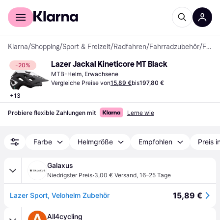
Für Shopper
Für Händler
Klarna
/
Shopping
/
Sport & Freizeit
/
Radfahren
/
Fahrradzubehör
/
Fahrradhelme
Lazer Jackal Kineticore MT Black
-20%
MTB-Helm, Erwachsene
Vergleiche Preise von
15,89 €
bis
197,80 €
+
13
Probiere flexible Zahlungen mit
Lerne wie
Farbe
Helmgröße
Empfohlen
Preis 
Galaxus
·
Niedrigster Preis
3,00 € Versand
,
16–25 Tage
15,89 €
Lazer Sport, Velohelm Zubehör
All4cycling