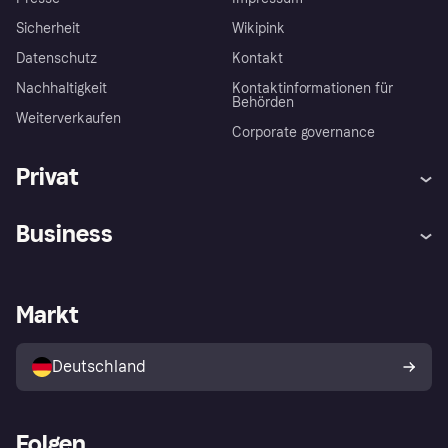
Sicherheit
Wikipink
Datenschutz
Kontakt
Nachhaltigkeit
Kontaktinformationen für
Behörden
Weiterverkaufen
Corporate governance
Privat
Hilfe
Beschwerden
Business
Einloggen
Sicher shoppen mit Klarna
Händlersupport
Entwicklerseite
Mit Klarna einkaufen
Festgeld
Händlerportal
Betriebsstatus
Markt
Klarna App
Datenschutzeinstellungen
Mit Klarna verkaufen
Plattformen und Partner
Shops entdecken
Dein Widerrufsrecht
Deutschland
Käuferschutzrichtlinie
Folgen