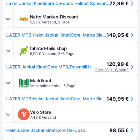
72,99 €
Lazer Jackal Kineticore Ce-cpsc Helmet Schwarz L
Netto Marken-Discount
5,95 € Versand
,
5 Tage
149,95 €
LAZER MTB-Helm Jackal KinetiCore, Matte Black
fahrrad-teile.shop
5,90 € Versand
,
3–5 Tage
120,99 €
LAZER Jackal KinetiCore MTB/Downhill Helm S 52-56 cm - maximaler Trail-Schutz
Oder 20,91 €/Mon.
²
Marktkauf
Versandkostenfrei
,
5 Tage
149,95 €
LAZER MTB-Helm Jackal KinetiCore, Matte Black
Velo Store
7,49 € Versand
88,55 €
Helm Lazer Jackal Kineticore Ce-Cpsc