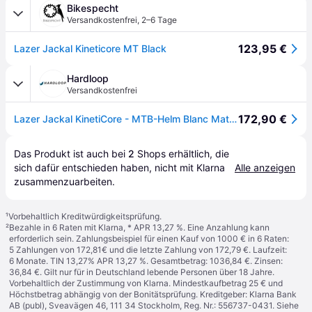
Bikespecht
Versandkostenfrei
,
2–6 Tage
123,95 €
Lazer Jackal Kineticore MT Black
Hardloop
Versandkostenfrei
172,90 €
Lazer Jackal KinetiCore - MTB-Helm Blanc Mat Noir S (52 - 56 cm)
Das Produkt ist auch bei 
2
Shops
 erhältlich, die 
sich dafür entschieden haben, nicht mit Klarna 
Alle anzeigen
zusammenzuarbeiten.
¹
Vorbehaltlich Kreditwürdigkeitsprüfung.
²
Bezahle in 6 Raten mit Klarna, * APR 13,27 %. Eine Anzahlung kann
erforderlich sein. Zahlungsbeispiel für einen Kauf von 1000 € in 6 Raten:
5 Zahlungen von 172,81€ und die letzte Zahlung von 172,79 €. Laufzeit:
6 Monate. TIN 13,27% APR 13,27 %. Gesamtbetrag: 1036,84 €. Zinsen:
36,84 €. Gilt nur für in Deutschland lebende Personen über 18 Jahre.
Vorbehaltlich der Zustimmung von Klarna. Mindestkaufbetrag 25 € und
Höchstbetrag abhängig von der Bonitätsprüfung. Kreditgeber: Klarna Bank
AB (publ), Sveavägen 46, 111 34 Stockholm, Reg. Nr.: 556737-0431. Siehe