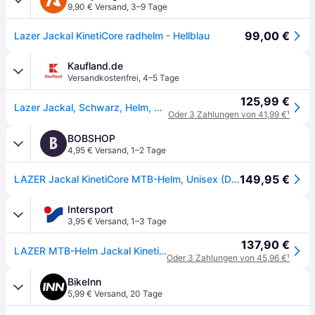
9,90 € Versand
,
3–9 Tage
99,00 €
Lazer Jackal KinetiCore radhelm - Hellblau
Kaufland.de
Versandkostenfrei
,
4–5 Tage
125,99 €
Lazer Jackal, Schwarz, Helm, Unisex, Erwachsener, Rennrad fahren, Einfarbig
Oder 3 Zahlungen von 41,99 €
¹
BOBSHOP
B
4,95 € Versand
,
1–2 Tage
149,95 €
LAZER Jackal KinetiCore MTB-Helm, Unisex (Damen / Herren)
Intersport
3,95 € Versand
,
1–3 Tage
137,90 €
LAZER MTB-Helm Jackal KinetiCore, Matte Black
Oder 3 Zahlungen von 45,96 €
¹
BikeInn
5,99 € Versand
,
20 Tage