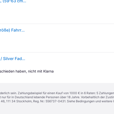
Giro Helios Spherical Helm schwarz-rot matt größe L (59-63 cm) 7129154
Giro Helios Spherical Fahrradhelm Unisex (Weiß S Größe) Fahrradhelme
Giro bike Helios Spherical - Rennradhelm Mat White / Silver Fade 51-55 cm
tschieden haben, nicht mit Klarna 
derlich sein. Zahlungsbeispiel für einen Kauf von 1000 € in 6 Raten: 5 Zahlunge
t nur für in Deutschland lebende Personen über 18 Jahre. Vorbehaltlich der Zu
n 46, 111 34 Stockholm, Reg. Nr.: 556737-0431. Siehe Bedingungen und weitere 