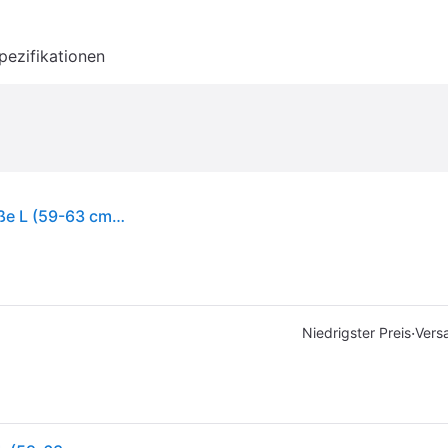
pezifikationen
Giro Helios Spherical Helm schwarz-rot matt größe L (59-63 cm) 7129154
·
Niedrigster Preis
Vers