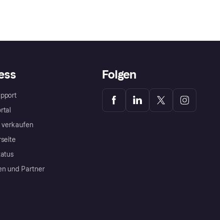
ess
Folgen
pport
rtal
a verkaufen
rseite
tatus
en und Partner