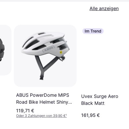
Alle anzeigen
Im Trend
ABUS PowerDome MIPS
Uvex Surge Aero MIP
Road Bike Helmet Shiny
Black Matt
White
119,71 €
161,95 €
Oder 3 Zahlungen von 39,90 €
¹