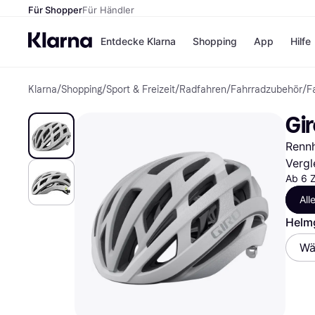
Für Shopper
Für Händler
Entdecke Klarna
Shopping
App
Hilfe
Klarna
/
Shopping
/
Sport & Freizeit
/
Radfahren
/
Fahrradzubehör
/
F
Zahlungsmethoden
Shops
Zahlungsmethoden
Kaufla
Gi
Sofort bezahlen
eBay
Bezahle in 3
Temu
Rennh
Teilzahlungen
Samsu
Bezahle in bis zu 30
SHEIN
Vergl
Tagen
Ab 6 Z
Ratenzahlung
All
Alle Shops
Helm
Wä