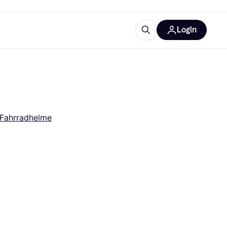
Login
Weitere Informationen
sstattung
M
Was ist Klarna?
Artikel
Fahrradhelme
tegorien