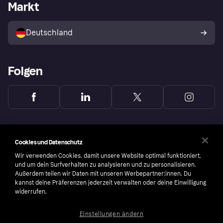
Händlerportal
Betriebsstatus
Markt
Klarna App
Datenschutzeinstellungen
Mit Klarna verkaufen
Plattformen und Partner
Shops entdecken
Dein Widerrufsrecht
Deutschland
Käuferschutzrichtlinie
Folgen
Cookies und Datenschutz
Wir verwenden Cookies, damit unsere Website optimal funktioniert,
und um dein Surfverhalten zu analysieren und zu personalisieren.
Außerdem teilen wir Daten mit unseren Werbepartner:innen. Du
kannst deine Präferenzen jederzeit verwalten oder deine Einwilligung
widerrufen.
Einstellungen ändern