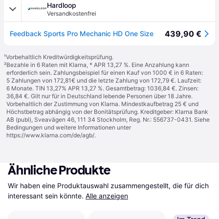
Hardloop
Versandkostenfrei
439,90 €
Feedback Sports Pro Mechanic HD One Size
¹
Vorbehaltlich Kreditwürdigkeitsprüfung.
²
Bezahle in 6 Raten mit Klarna, * APR 13,27 %. Eine Anzahlung kann
erforderlich sein. Zahlungsbeispiel für einen Kauf von 1000 € in 6 Raten:
5 Zahlungen von 172,81€ und die letzte Zahlung von 172,79 €. Laufzeit:
6 Monate. TIN 13,27% APR 13,27 %. Gesamtbetrag: 1036,84 €. Zinsen:
36,84 €. Gilt nur für in Deutschland lebende Personen über 18 Jahre.
Vorbehaltlich der Zustimmung von Klarna. Mindestkaufbetrag 25 € und
Höchstbetrag abhängig von der Bonitätsprüfung. Kreditgeber: Klarna Bank
AB (publ), Sveavägen 46, 111 34 Stockholm, Reg. Nr.: 556737-0431. Siehe
Bedingungen und weitere Informationen unter
https://www.klarna.com/de/agb/
.
Ähnliche Produkte
Wir haben eine Produktauswahl zusammengestellt, die für dich 
interessant sein könnte.
Alle anzeigen