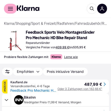
Für Shopper
Für Händler
Klarna
/
Shopping
/
Sport & Freizeit
/
Radfahren
/
Fahrradzubehör
/
Reparaturständer
Feedback Sports Velo Montageständer 
Pro Mechanic HD Bike Repair Stand
Reparaturständer
Vergleiche Preise von
409,99 €
bis
535,95 €
Probiere flexible Zahlungen mit
Lerne wie
Empfohlen
Preis inklusive Versand
Kaufland.de
ANZEIGE
487,99 €
Versandkostenfrei
,
4–6 Tage
Oder 3 Zahlungen von 162,66 €
¹
Feedback Pro Mechanic Hd Fahrradmontageständer Silber Silber One Size
BikeInn
·
Niedrigster Preis
11,99 € Versand
,
Morgen