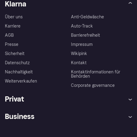
Klarna
Über uns
Anti-Geldwäsche
Karriere
Auto-Track
AGB
Barrierefreiheit
Presse
Impressum
Sicherheit
Wikipink
Datenschutz
Kontakt
Nachhaltigkeit
Kontaktinformationen für
Behörden
Weiterverkaufen
Corporate governance
Privat
Hilfe
Beschwerden
Business
Einloggen
Sicher shoppen mit Klarna
Händlersupport
Entwicklerseite
Mit Klarna einkaufen
Festgeld