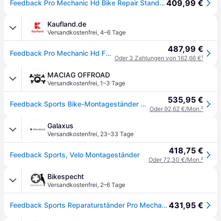
409,99 €
Feedback Pro Mechanic Hd Bike Repair Stand Silber
Kaufland.de
Versandkostenfrei
,
4–6 Tage
487,99 €
Feedback Pro Mechanic Hd Fahrradmontageständer Silber Silber One Size
Oder 3 Zahlungen von 162,66 €
¹
MACIAG OFFROAD
Versandkostenfrei
,
1–3 Tage
535,95 €
Feedback Sports Bike-Montageständer Pro Mechanic HD
Oder 92,62 €/Mon.
²
Galaxus
Versandkostenfrei
,
23–33 Tage
418,75 €
Feedback Sports, Velo Montageständer
Oder 72,30 €/Mon.
²
Bikespecht
Versandkostenfrei
,
2–6 Tage
431,95 €
Feedback Sports Reparaturständer Pro Mechanic HD