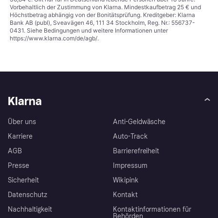
Vorbehaltlich der Zustimmung von Klarna. Mindestkaufbetrag 25 € und
Höchstbetrag abhängig von der Bonitätsprüfung. Kreditgeber: Klarna
Bank AB (publ), Sveavägen 46, 111 34 Stockholm, Reg. Nr.: 556737-
0431. Siehe Bedingungen und weitere Informationen unter
https://www.klarna.com/de/agb/
.
Klarna
Über uns
Anti-Geldwäsche
Karriere
Auto-Track
AGB
Barrierefreiheit
Presse
Impressum
Sicherheit
Wikipink
Datenschutz
Kontakt
Nachhaltigkeit
Kontaktinformationen für
Behörden