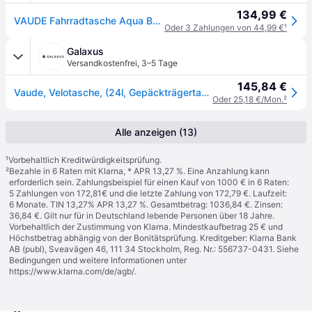
134,99 €
VAUDE Fahrradtasche Aqua Back
Oder 3 Zahlungen von 44,99 €
¹
Galaxus
Versandkostenfrei
,
3–5 Tage
145,84 €
Vaude, Velotasche, (24l, Gepäckträgertasche)
Oder 25,18 €/Mon.
²
Alle anzeigen (13)
¹
Vorbehaltlich Kreditwürdigkeitsprüfung.
²
Bezahle in 6 Raten mit Klarna, * APR 13,27 %. Eine Anzahlung kann
erforderlich sein. Zahlungsbeispiel für einen Kauf von 1000 € in 6 Raten:
5 Zahlungen von 172,81€ und die letzte Zahlung von 172,79 €. Laufzeit:
6 Monate. TIN 13,27% APR 13,27 %. Gesamtbetrag: 1036,84 €. Zinsen:
36,84 €. Gilt nur für in Deutschland lebende Personen über 18 Jahre.
Vorbehaltlich der Zustimmung von Klarna. Mindestkaufbetrag 25 € und
Höchstbetrag abhängig von der Bonitätsprüfung. Kreditgeber: Klarna Bank
AB (publ), Sveavägen 46, 111 34 Stockholm, Reg. Nr.: 556737-0431. Siehe
Bedingungen und weitere Informationen unter
https://www.klarna.com/de/agb/
.