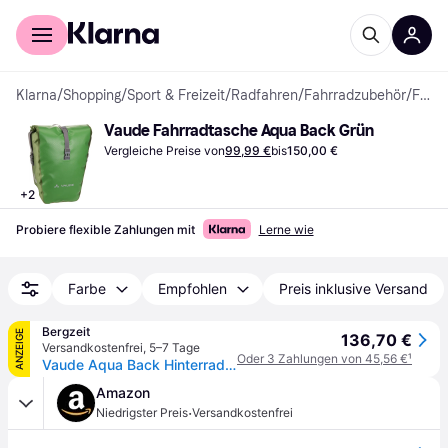
Für Shopper
Für Händler
Klarna
/
Shopping
/
Sport & Freizeit
/
Radfahren
/
Fahrradzubehör
/
Fahrradtaschen & Körbe
Vaude Fahrradtasche Aqua Back Grün
Vergleiche Preise von
99,99 €
bis
150,00 €
+
2
Probiere flexible Zahlungen mit
Lerne wie
Farbe
Empfohlen
Preis inklusive Versand
Bergzeit
ANZEIGE
136,70 €
Versandkostenfrei
,
5–7 Tage
Oder 3 Zahlungen von 45,56 €
¹
Vaude Aqua Back Hinterradtasche
Amazon
·
Niedrigster Preis
Versandkostenfrei