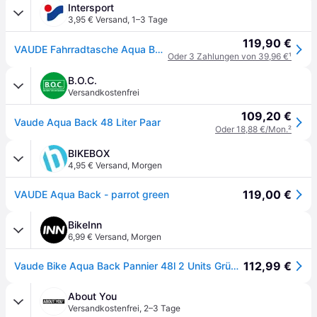
Intersport
3,95 € Versand
,
1–3 Tage
119,90 €
VAUDE Fahrradtasche Aqua Back
Oder 3 Zahlungen von 39,96 €
¹
B.O.C.
Versandkostenfrei
109,20 €
Vaude Aqua Back 48 Liter Paar
Oder 18,88 €/Mon.
²
BIKEBOX
4,95 € Versand
,
Morgen
119,00 €
VAUDE Aqua Back - parrot green
BikeInn
6,99 € Versand
,
Morgen
112,99 €
Vaude Bike Aqua Back Pannier 48l 2 Units Grün 37 x 33 x 19 cm
About You
Versandkostenfrei
,
2–3 Tage