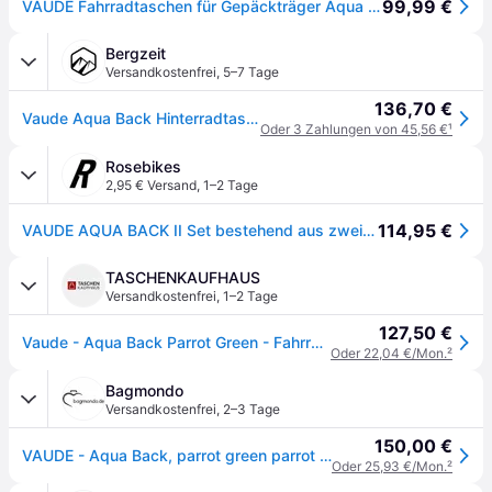
99,99 €
VAUDE Fahrradtaschen für Gepäckträger Aqua Back 2x24L – Grün
Bergzeit
Versandkostenfrei
,
5–7 Tage
136,70 €
Vaude Aqua Back Hinterradtasche
Oder 3 Zahlungen von 45,56 €
¹
Rosebikes
2,95 € Versand
,
1–2 Tage
114,95 €
VAUDE AQUA BACK II Set bestehend aus zwei Gepäckträgertaschen
TASCHENKAUFHAUS
Versandkostenfrei
,
1–2 Tage
127,50 €
Vaude - Aqua Back Parrot Green - Fahrradtasche , 48 l
Oder 22,04 €/Mon.
²
Bagmondo
Versandkostenfrei
,
2–3 Tage
150,00 €
VAUDE - Aqua Back, parrot green parrot green
Oder 25,93 €/Mon.
²