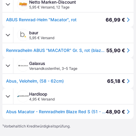
Netto Marken-Discount
5,95 € Versand
,
12 Tage
66,99 €
ABUS Rennrad-Helm "Macator", rot
baur
5,95 € Versand
55,90 €
Rennradhelm ABUS "MACATOR" Gr. S, rot (blaze rot), Helme, S Kopfumfang: 51cm - 55cm
Galaxus
Versandkostenfrei
,
3–5 Tage
65,18 €
Abus, Velohelm, (58 - 62cm)
Hardloop
4,95 € Versand
48,90 €
Abus Macator - Rennradhelm Blaze Red S (51 - 55 cm)
¹
Vorbehaltlich Kreditwürdigkeitsprüfung.