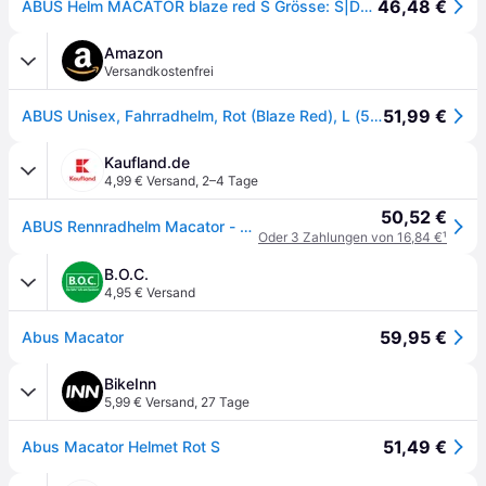
46,48 €
ABUS Helm MACATOR blaze red S Grösse: S|Designfarbe: blaze red
Amazon
Versandkostenfrei
51,99 €
ABUS Unisex, Fahrradhelm, Rot (Blaze Red), L (58-62 cm​)
Kaufland.de
4,99 € Versand
,
2–4 Tage
50,52 €
ABUS Rennradhelm Macator - sportiver Fahrradhelm für Einsteiger - auch für Zopfträger/-innen - für Damen und Herren - Rot, Größe M (52-58 cm)
Oder 3 Zahlungen von 16,84 €
¹
B.O.C.
4,95 € Versand
59,95 €
Abus Macator
BikeInn
5,99 € Versand
,
27 Tage
51,49 €
Abus Macator Helmet Rot S