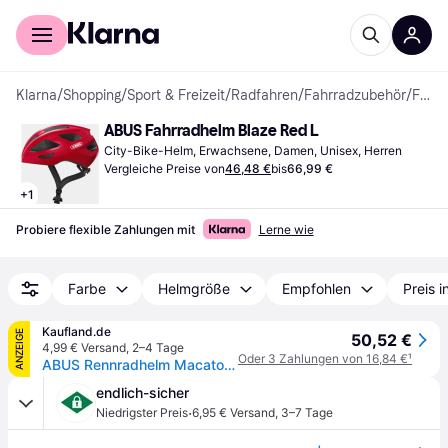
Für Shopper
Für Händler
Klarna
/
Shopping
/
Sport & Freizeit
/
Radfahren
/
Fahrradzubehör
/
Fahrradhelme
ABUS Fahrradhelm Blaze Red L
City-Bike-Helm, Erwachsene, Damen, Unisex, Herren
Vergleiche Preise von
46,48 €
bis
66,99 €
+
1
Probiere flexible Zahlungen mit
Lerne wie
Farbe
Helmgröße
Empfohlen
Preis 
Kaufland.de
ANZEIGE
50,52 €
4,99 € Versand
,
2–4 Tage
Oder 3 Zahlungen von 16,84 €
¹
ABUS Rennradhelm Macator - sportiver Fahrradhelm für Einsteiger - auch für Zopfträger/-innen - für Damen und Herren - Rot, Größe M (52-58 cm)
endlich-sicher
·
Niedrigster Preis
6,95 € Versand
,
3–7 Tage