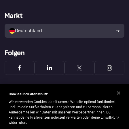
Händlersupport
Entwicklerseite
Mit Klarna einkaufen
Festgeld
Händlerportal
Betriebsstatus
Markt
Klarna App
Datenschutzeinstellungen
Mit Klarna verkaufen
Plattformen und Partner
Shops entdecken
Dein Widerrufsrecht
Deutschland
Käuferschutzrichtlinie
Folgen
Cookies und Datenschutz
Wir verwenden Cookies, damit unsere Website optimal funktioniert,
und um dein Surfverhalten zu analysieren und zu personalisieren.
Außerdem teilen wir Daten mit unseren Werbepartner:innen. Du
kannst deine Präferenzen jederzeit verwalten oder deine Einwilligung
widerrufen.