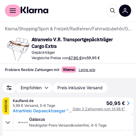
Für Shopper
Für Händler
Klarna
/
Shopping
/
Sport & Freizeit
/
Radfahren
/
Fahrradzubehör
/
Gepäckträger
Atranvelo V.R. Transportgepäckträger 
Cargo Extra
Gepäckträger
Vergleiche Preise von
47,90 €
bis
59,95 €
Probiere flexible Zahlungen mit
Lerne wie
Empfohlen
Preis inklusive Versand
Kaufland.de
ANZEIGE
50,95 €
5,99 € Versand
,
5–6 Tage
Oder 3 Zahlungen von 16,98 €
¹
AtranVelo Gepaecktraeger "Cargo Ext Ra" Alu Chrom Atran silber
Galaxus
·
Niedrigster Preis
Versandkostenfrei
,
4–5 Tage