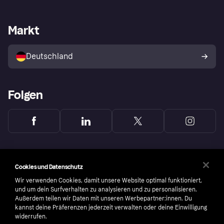
Händlersupport
Entwicklerseite
Mit Klarna einkaufen
Festgeld
Händlerportal
Betriebsstatus
Markt
Klarna App
Datenschutzeinstellungen
Mit Klarna verkaufen
Plattformen und Partner
Shops entdecken
Dein Widerrufsrecht
Deutschland
Käuferschutzrichtlinie
Folgen
Cookies und Datenschutz
Wir verwenden Cookies, damit unsere Website optimal funktioniert,
und um dein Surfverhalten zu analysieren und zu personalisieren.
Außerdem teilen wir Daten mit unseren Werbepartner:innen. Du
kannst deine Präferenzen jederzeit verwalten oder deine Einwilligung
widerrufen.