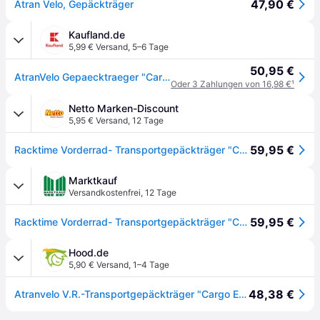
47,90 €
Atran Velo, Gepäckträger
Kaufland.de
5,99 € Versand
,
5–6 Tage
50,95 €
AtranVelo Gepaecktraeger "Cargo Ext Ra" Alu Chrom Atran silber
Oder 3 Zahlungen von 16,98 €
¹
Netto Marken-Discount
5,95 € Versand
,
12 Tage
59,95 €
Racktime Vorderrad- Transportgepäckträger "Cargo Extra" , silber
Marktkauf
Versandkostenfrei
,
12 Tage
59,95 €
Racktime Vorderrad- Transportgepäckträger "Cargo Extra" , silber
Hood.de
5,90 € Versand
,
1–4 Tage
48,38 €
Atranvelo V.R.-Transportgepäckträger "Cargo Extra" chrom